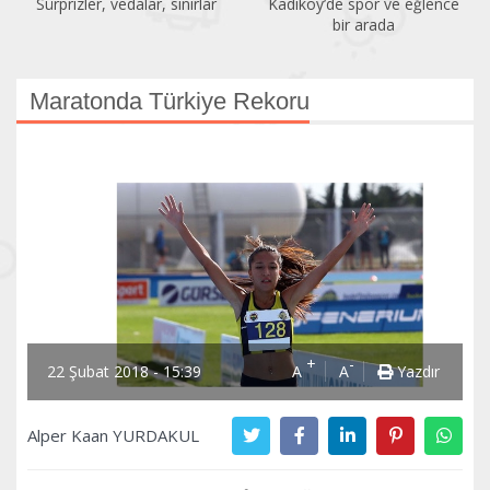
Sürprizler, vedalar, sınırlar
Kadıköy’de spor ve eğlence
bir arada
Maratonda Türkiye Rekoru
+
-
22 Şubat 2018 - 15:39
A
A
Yazdır
Alper Kaan YURDAKUL