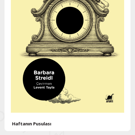
H
Haftanın Pusulası