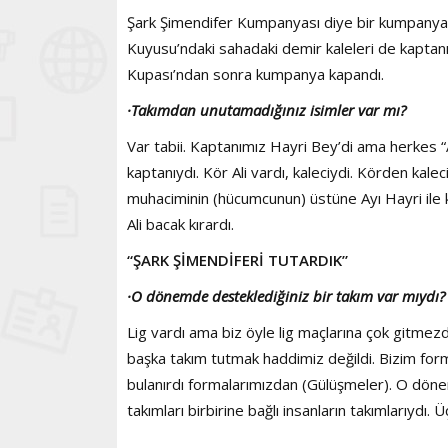
Şark Şimendifer Kumpanyası diye bir kumpanya v
Kuyusu’ndaki sahadaki demir kaleleri de kaptanı
Kupası’ndan sonra kumpanya kapandı.
·Takımdan unutamadığınız isimler var mı?
Var tabii. Kaptanımız Hayri Bey’di ama herkes 
kaptanıydı. Kör Ali vardı, kaleciydi. Körden kale
muhaciminin (hücumcunun) üstüne Ayı Hayri ile 
Ali bacak kırardı.
“ŞARK ŞİMENDİFERİ TUTARDIK”
·O dönemde desteklediğiniz bir takım var mıydı
Lig vardı ama biz öyle lig maçlarına çok gitmezdi
başka takım tutmak haddimiz değildi. Bizim form
bulanırdı formalarımızdan (Gülüşmeler). O dön
takımları birbirine bağlı insanların takımlarıydı.