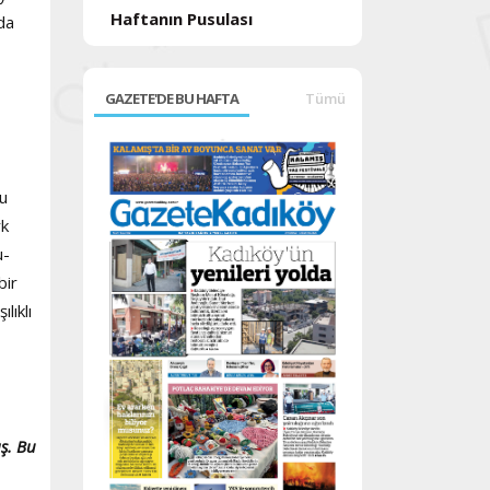
Haftanın Pusulası
da
GAZETE'DE BU HAFTA
Tümü
su
rk
u-
bir
lıklı
ş. Bu