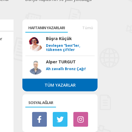
HAFTANIN YAZARLARI
Tümü
or
Büşra Küçük
Devleşen “ben”ler,
tükenen çiftler
Alper TURGUT
Ah zavallı Bronz Çağı!
TÜM YAZARLAR
SOSYAL AĞLAR