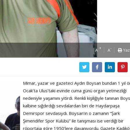
+
-
A
A
Yaz
Mimar, yazar ve gazeteci Aydın Boysan bundan 1 yıl ö
Ocak’ta Ulus’taki evinde cuma günü organ yetmezliği
nedeniyle yaşamını yitirdi. Renkli kişiliğiyle tanınan Boys
kalbine sığdırdığı sevdalardan biri de Haydarpaşa
Demirspor sevdasıydı. Boysan’ın o zamanın “Şark
Şimendifer Spor Kulübü” ile tanışması ise verdiği bir
Power Ballad / Ha
Haftanın Pusulası
röportaja göre 1950’lere dayanıyordu. Gazete Kadıkö