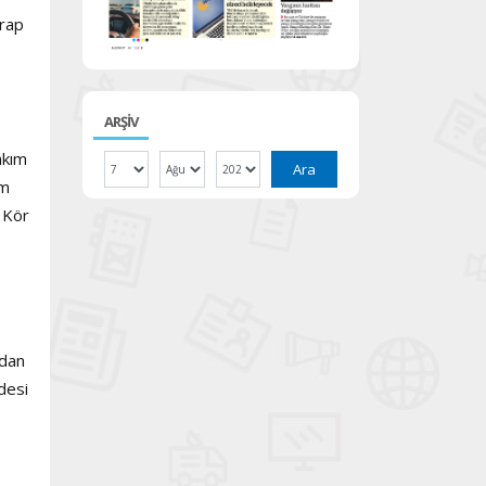
Arap
ARŞİV
akım
Ara
ım
 Kör
ndan
desi