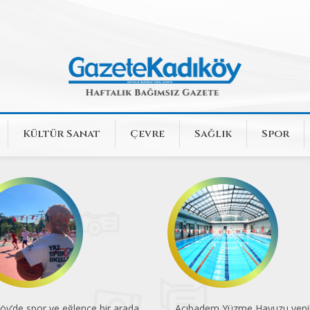
Kültür Sanat
Çevre
Sağlık
Spor
öy’de spor ve eğlence bir arada
Acıbadem Yüzme Havuzu yenil