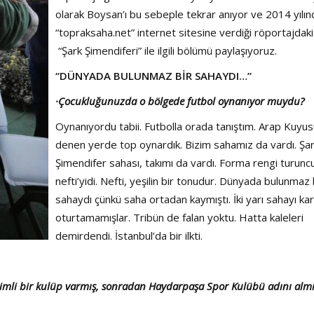
Şarkısı
olarak Boysan’ı bu sebeple tekrar anıyor ve 2014 yılın
“topraksaha.net” internet sitesine verdiği röportajdaki
“Şark Şimendiferi” ile ilgili bölümü paylaşıyoruz.
“DÜNYADA BULUNMAZ BİR SAHAYDI…”
·Çocukluğunuzda o bölgede futbol oynanıyor muydu?
Oynanıyordu tabii. Futbolla orada tanıştım. Arap Kuyu
denen yerde top oynardık. Bizim sahamız da vardı. Şa
Şimendifer sahası, takımı da vardı. Forma rengi turunc
nefti’yidi. Nefti, yeşilin bir tonudur. Dünyada bulunmaz 
sahaydı çünkü saha ortadan kaymıştı. İki yarı sahayı karşı
oturtamamışlar. Tribün de falan yoktu. Hatta kaleleri
demirdendi. İstanbul’da bir ilkti.
imli bir kulüp varmış, sonradan Haydarpaşa Spor Kulübü adını almı