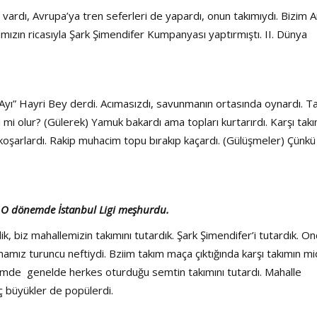
ardı, Avrupa’ya tren seferleri de yapardı, onun takımıydı. Bizim 
mızın ricasıyla Şark Şimendifer Kumpanyası yaptırmıştı. II. Dünya
“Ayı” Hayri Bey derdi. Acımasızdı, savunmanın ortasında oynardı. T
ci mi olur? (Gülerek) Yamuk bakardı ama topları kurtarırdı. Karşı tak
koşarlardı. Rakip muhacim topu bırakıp kaçardı. (Gülüşmeler) Çünkü
? O dönemde İstanbul Ligi meşhurdu.
k, biz mahallemizin takımını tutardık. Şark Şimendifer’i tutardık. O
amız turuncu neftiydi. Bziim takım maça çıktığında karşı takımın mi
emde genelde herkes oturduğu semtin takımını tutardı. Mahalle
 Üç büyükler de popülerdi.