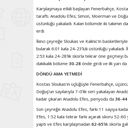
Karşılaşmaya etkili başlayan Fenerbahçe, Kosta
taraftı. Anadolu Efes; Simon, Moerman ve Doğuş B
üstünlüğü yakaladı. Kalan bölümde iki takımın da k
erdi.
İkinci çeyreğe Sloukas ve Kalinic’in basketleri
bularak 6:01 kala 24-23’lük üstünlüğü yakaladı.
2:53 kala 24-28’lik skorla tekrar öne geçmeyi ba
dakikalık bölüme
30-28
önde girdi ve ilk yarı da
DÖNDÜ AMA YETMEDİ
Kostas Sloukas’ın üçlüğüyle Fenerbahçe, üçüncü
Doğuş’un sayılarıyla 7-0’lık seri yakalayan Anad
kadar çıkaran Anadolu Efes, periyodu da
36-44
Son çeyreğe Anadolu Efes, farkı 11 sayıya kada
Efes, 1:52 kala tekrar farkı açarak skoru 52-60
yaptı ve Efes karşılaşmadan
62-65
’lik skorla gal