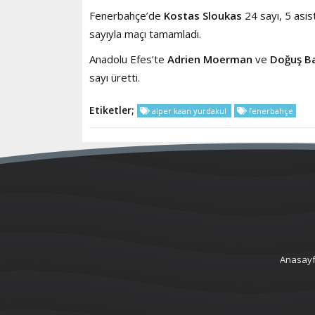
Fenerbahçe’de
Kostas Sloukas
24 sayı, 5 asist
sayıyla maçı tamamladı.
Anadolu Efes’te
Adrien Moerman
ve
Doğuş B
sayı üretti.
Etiketler;
alper kaan yurdakul
fenerbahçe
Anasay