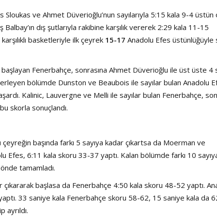
s Sloukas ve Ahmet Düverioğlu’nun sayılarıyla 5:15 kala 9-4 üstün 
albay’ın dış şutlarıyla rakibine karşılık vererek 2:29 kala 11-15
arşılıklı basketleriyle ilk çeyrek
15-17
Anadolu Efes üstünlüğüyle
yle başlayan Fenerbahçe, sonrasına Ahmet Düverioğlu ile üst üste 4 
 İlerleyen bölümde Dunston ve Beaubois ile sayılar bulan Anadolu E
şardı. Kalinic, Lauvergne ve Melli ile sayılar bulan Fenerbahçe, so
 bu skorla sonuçlandı.
 çeyreğin başında farkı 5 sayıya kadar çıkartsa da Moerman ve
olu Efes, 6:11 kala skoru 33-37 yaptı. Kalan bölümde farkı 10 sayıy
önde tamamladı.
r çıkararak başlasa da Fenerbahçe 4:50 kala skoru 48-52 yaptı. An
 yaptı. 33 saniye kala Fenerbahçe skoru 58-62, 15 saniye kala da 
ip ayrıldı.