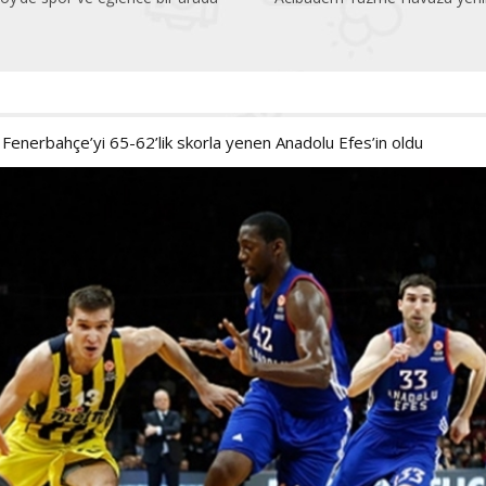
 Fenerbahçe’yi 65-62’lik skorla yenen Anadolu Efes’in oldu