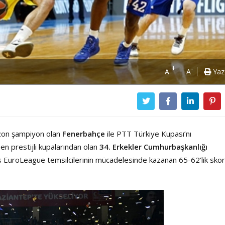
+
-
A
A
Yaz
ezon şampiyon olan
Fenerbahçe
ile PTT Türkiye Kupası’nı
n prestijli kupalarından olan
34. Erkekler Cumhurbaşkanlığı
ines EuroLeague temsilcilerinin mücadelesinde kazanan 65-62’lik skor
Power Ballad / Ha
Haftanın Pusulası