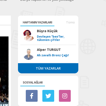
HAFTANIN YAZARLARI
Tümü
Büşra Küçük
Devleşen “ben”ler,
tükenen çiftler
Alper TURGUT
Ah zavallı Bronz Çağı!
TÜM YAZARLAR
SOSYAL AĞLAR