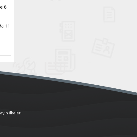
ne
8
da 11
ayın İlkeleri