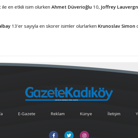
 ile en etkili isim olurken
Ahmet Düverioğlu
10,
Joffrey Lauverg
albay
13’er sayıyla en skorer isimler olurlarken
Krunoslav Simon
fa
E-Gazete
Reklam
Künye
İletişim
Y