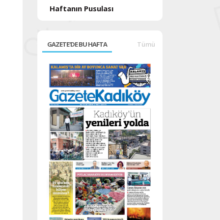
Haftanın Pusulası
GAZETE'DE BU HAFTA
Tümü