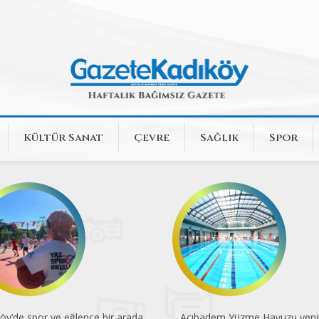
Kültür Sanat
Çevre
Sağlık
Spor
öy’de spor ve eğlence bir arada
Acıbadem Yüzme Havuzu yenil