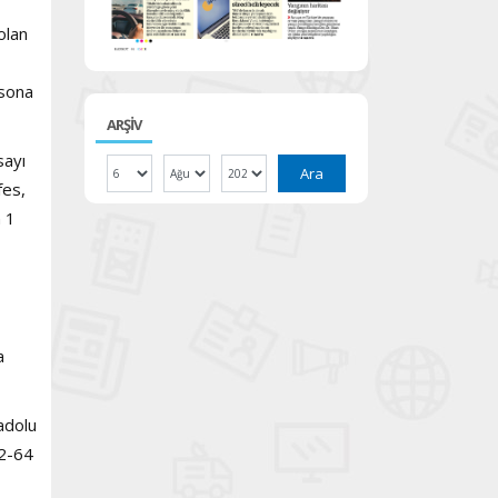
olan
 sona
ARŞİV
sayı
Ara
fes,
n 1
a
adolu
62-64