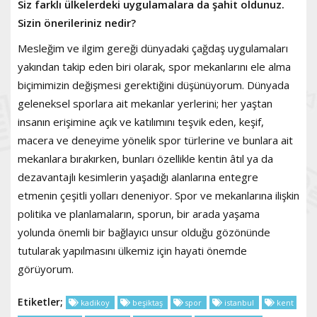
Siz farklı ülkelerdeki uygulamalara da şahit oldunuz.
Sizin önerileriniz nedir?
Mesleğim ve ilgim gereği dünyadaki çağdaş uygulamaları
yakından takip eden biri olarak, spor mekanlarını ele alma
biçimimizin değişmesi gerektiğini düşünüyorum. Dünyada
geleneksel sporlara ait mekanlar yerlerini; her yaştan
insanın erişimine açık ve katılımını teşvik eden, keşif,
macera ve deneyime yönelik spor türlerine ve bunlara ait
mekanlara bırakırken, bunları özellikle kentin âtıl ya da
dezavantajlı kesimlerin yaşadığı alanlarına entegre
etmenin çeşitli yolları deneniyor. Spor ve mekanlarına ilişkin
politika ve planlamaların, sporun, bir arada yaşama
yolunda önemli bir bağlayıcı unsur olduğu gözönünde
tutularak yapılmasını ülkemiz için hayati önemde
görüyorum.
Etiketler;
kadikoy
beşiktaş
spor
istanbul
kent