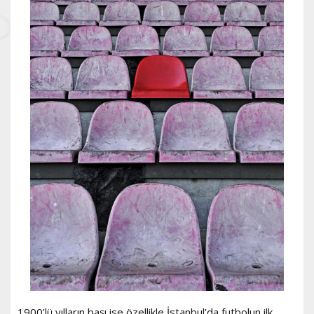
1900’lü yılların başı ise özellikle İstanbul’da futbolun ilk