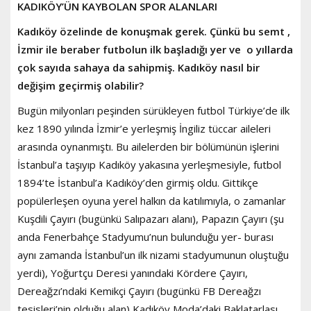
KADIKÖY’ÜN KAYBOLAN SPOR ALANLARI
Kadıköy özelinde de konuşmak gerek. Çünkü bu semt ,
İzmir ile beraber futbolun ilk başladığı yer ve o yıllarda
çok sayıda sahaya da sahipmiş. Kadıköy nasıl bir
değişim geçirmiş olabilir?
Bugün milyonları peşinden sürükleyen futbol Türkiye’de ilk
kez 1890 yılında İzmir’e yerleşmiş İngiliz tüccar aileleri
arasında oynanmıştı. Bu ailelerden bir bölümünün işlerini
İstanbul’a taşıyıp Kadıköy yakasına yerleşmesiyle, futbol
1894’te İstanbul’a Kadıköy’den girmiş oldu. Gittikçe
popülerleşen oyuna yerel halkın da katılımıyla, o zamanlar
Kuşdili Çayırı (bugünkü Salıpazarı alanı), Papazın Çayırı (şu
anda Fenerbahçe Stadyumu’nun bulunduğu yer- burası
aynı zamanda İstanbul’un ilk nizami stadyumunun oluştuğu
yerdi), Yoğurtçu Deresi yanındaki Kördere Çayırı,
Dereağzı’ndaki Kemikçi Çayırı (bugünkü FB Dereağzı
tesisleri’nin olduğu alan) Kadıköy Moda’daki Baklatarlası