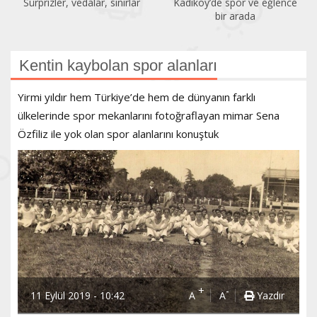
Kadıköy’de spor ve eğlence
Acıbadem Yüzme Havuzu
bir arada
yenilendi
Kentin kaybolan spor alanları
Yirmi yıldır hem Türkiye’de hem de dünyanın farklı
ülkelerinde spor mekanlarını fotoğraflayan mimar Sena
Özfiliz ile yok olan spor alanlarını konuştuk
+
-
11 Eylül 2019 - 10:42
A
A
Yazdır