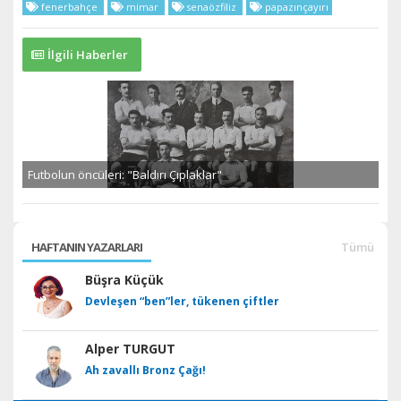
fenerbahçe
mimar
senaözfiliz
papazınçayırı
İlgili Haberler
Futbolun öncüleri: "Baldırı Çıplaklar"
HAFTANIN YAZARLARI
Tümü
Büşra Küçük
Devleşen “ben”ler, tükenen çiftler
Alper TURGUT
Ah zavallı Bronz Çağı!