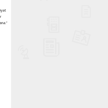
iyat
r
ana.”