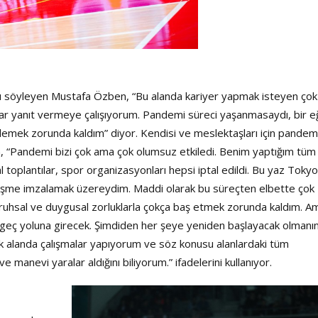
ğını söyleyen Mustafa Özben, “Bu alanda kariyer yapmak isteyen çok
dar yanıt vermeye çalışıyorum. Pandemi süreci yaşanmasaydı, bir e
emek zorunda kaldım” diyor. Kendisi ve meslektaşları için pandem
“Pandemi bizi çok ama çok olumsuz etkiledi. Benim yaptığım tüm i
toplantılar, spor organizasyonları hepsi iptal edildi. Bu yaz Tokyo
leşme imzalamak üzereydim. Maddi olarak bu süreçten elbette çok
uhsal ve duygusal zorluklarla çokça baş etmek zorunda kaldım. A
 geç yoluna girecek. Şimdiden her şeye yeniden başlayacak olmanı
ok alanda çalışmalar yapıyorum ve söz konusu alanlardaki tüm
anevi yaralar aldığını biliyorum.” ifadelerini kullanıyor.