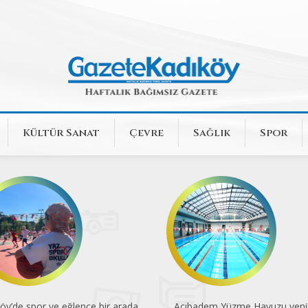
Kültür Sanat
Çevre
Sağlık
Spor
badem Yüzme Havuzu yenilendi
Dünya Kupası'nın 96 yıllık yolc