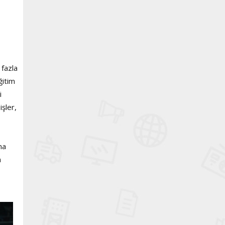
 fazla
ğitim
i
şler,
ma
n