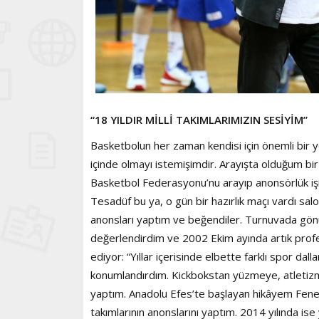
“18 YILDIR MİLLİ TAKIMLARIMIZIN SESİYİM”
Basketbolun her zaman kendisi için önemli bir
içinde olmayı istemişimdir. Arayışta olduğum bi
Basketbol Federasyonu’nu arayıp anonsörlük işi
Tesadüf bu ya, o gün bir hazırlık maçı vardı s
anonsları yaptım ve beğendiler. Turnuvada gönü
değerlendirdim ve 2002 Ekim ayında artık prof
ediyor: “Yıllar içerisinde elbette farklı spor da
konumlandırdım. Kickbokstan yüzmeye, atletizm
yaptım. Anadolu Efes’te başlayan hikâyem Fene
takımlarının anonslarını yaptım. 2014 yılında i