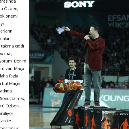
 arasında
afa Özben,
çok önemli
yi
tarların
maları
 takıma ciddi
 bu maç
mıyorum. Benim
üm var. Maça
aha fazla
m bu! Maçın
katkıda
. Sonuçta maç
sörü Özben,
ralıyor:
an ile
ampiyonluk