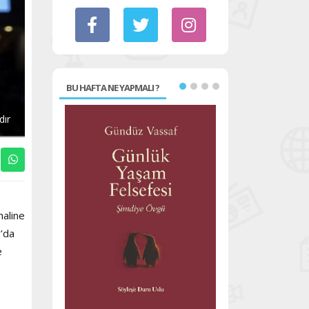
BU HAFTA NE YAPMALI ?
dır
haline
o’da
e