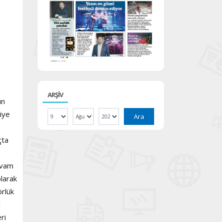
ARŞİV
ın
iye
Ara
çta
i
evam
olarak
rlük
l
ri