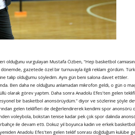
 yeri olduğunu vurgulayan Mustafa Özben, “Hep basketbol camiasın
r dönemde, gazetede özel bir turnuvayla ilgili reklam gördüm. Türk
ne talip olduğumu söyledim. Aynı gün beni salona davet ettiler.
alonda. Ben daha ne olduğunu anlamadan mikrofon geldi, o gün o ma
llü olarak görev yaptım. Daha sonra Anadolu Efes’ten gelen teklif
esyonel bir basketbol anonsörüydüm.” diyor ve sözlerine şöyle d
llarından gelen teklifleri de değerlendirerek kendimi spor anonsörü 
den voleybola, bokstan tenise kadar pek çok spor dalında anonsö
rbahçe ile devam etti. Dokuz yıl boyunca kadın ve erkek basketbo
se yeniden Anadolu Efes’ten gelen teklif sonrası doğduğum kulübe ge