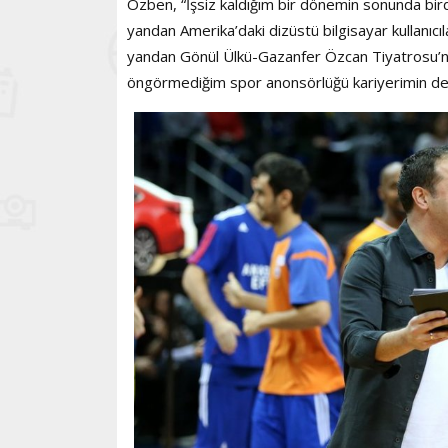
Özben, “İşsiz kaldığım bir dönemin sonunda bird
yandan Amerika’daki dizüstü bilgisayar kullanıcı
yandan Gönül Ülkü-Gazanfer Özcan Tiyatrosu’nd
öngörmediğim spor anonsörlüğü kariyerimin de t