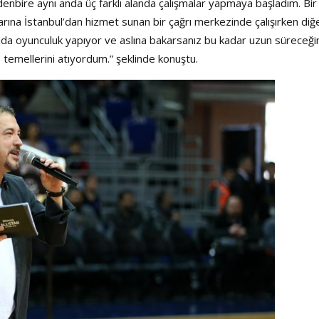
enbire aynı anda üç farklı alanda çalışmalar yapmaya başladım. Bir
larına İstanbul’dan hizmet sunan bir çağrı merkezinde çalışırken diğ
a oyunculuk yapıyor ve aslına bakarsanız bu kadar uzun süreceğin
Haftanın Sinevizyonu
Haftanın Pusulası
emellerini atıyordum.” şeklinde konuştu.