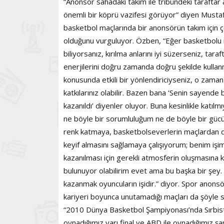
“Anonsör sahadaki takım ile tribündeki taraftar
önemli bir köprü vazifesi görüyor” diyen Must
basketbol maçlarında bir anonsörün takım için 
olduğunu vurguluyor. Özben, “Eğer basketbolu i
biliyorsanız, kırılma anlarını iyi süzerseniz, taraf
enerjilerini doğru zamanda doğru şekilde kullan
konusunda etkili bir yönlendiriciyseniz, o zaman
katkılarınız olabilir. Bazen bana ‘Senin sayende
kazanıldı’ diyenler oluyor. Buna kesinlikle katıl
ne böyle bir sorumluluğum ne de böyle bir güc
renk katmaya, basketbolseverlerin maçlardan d
keyif almasını sağlamaya çalışıyorum; benim işi
kazanılması için gerekli atmosferin oluşmasına 
bulunuyor olabilirim evet ama bu başka bir şey
kazanmak oyuncuların işidir.” diyor. Spor anon
kariyeri boyunca unutamadığı maçları da şöyle sı
“2010 Dünya Basketbol Şampiyonası’nda Sırbist
oynadığımız yarı final ve ABD ile oynadığımız ş