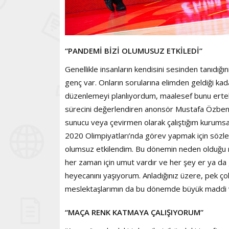
“PANDEMİ BİZİ OLUMUSUZ ETKİLEDİ”
Genellikle insanların kendisini sesinden tanıdı
genç var. Onların sorularına elimden geldiği ka
düzenlemeyi planlıyordum, maalesef bunu ertel
sürecini değerlendiren anonsör Mustafa Özben, 
sunucu veya çevirmen olarak çalıştığım kurumsal 
2020 Olimpiyatları’nda görev yapmak için söz
olumsuz etkilendim. Bu dönemin neden olduğu r
her zaman için umut vardır ve her şey er ya da
heyecanını yaşıyorum. Anladığınız üzere, pek ç
meslektaşlarımın da bu dönemde büyük maddi ve m
“MAÇA RENK KATMAYA ÇALIŞIYORUM”