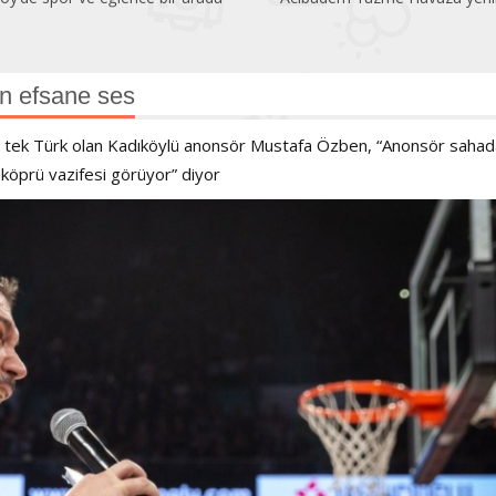
n efsane ses
ve tek Türk olan Kadıköylü anonsör Mustafa Özben, “Anonsör sahad
r köprü vazifesi görüyor” diyor