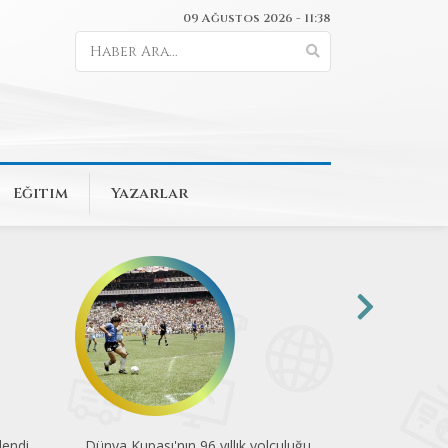
09 Ağustos 2026 - 11:38
Eğitim
Yazarlar
uluğu
Pedallar çevre için döndü
Engelsiz