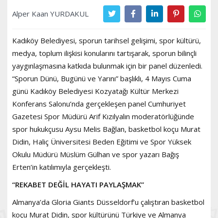
Alper Kaan YURDAKUL
Kadıköy Belediyesi, sporun tarihsel gelişimi, spor kültürü,
medya, toplum ilişkisi konularını tartışarak, sporun bilinçli
yaygınlaşmasına katkıda bulunmak için bir panel düzenledi.
“Sporun Dünü, Bugünü ve Yarını” başlıklı, 4 Mayıs Cuma
günü Kadıköy Belediyesi Kozyatağı Kültür Merkezi
Konferans Salonu’nda gerçekleşen panel Cumhuriyet
Gazetesi Spor Müdürü Arif Kızılyalın moderatörlüğünde
spor hukukçusu Aysu Melis Bağlan, basketbol koçu Murat
Didin, Haliç Üniversitesi Beden Eğitimi ve Spor Yüksek
Okulu Müdürü Müslüm Gülhan ve spor yazarı Bağış
Erten’in katılımıyla gerçekleşti.
“REKABET DEĞİL HAYATI PAYLAŞMAK”
Almanya’da Gloria Giants Düsseldorf’u çalıştıran basketbol
koçu Murat Didin, spor kültürünü Türkiye ve Almanya