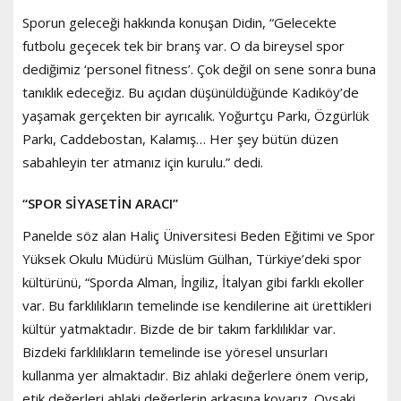
Sporun geleceği hakkında konuşan Didin, “Gelecekte
futbolu geçecek tek bir branş var. O da bireysel spor
dediğimiz ‘personel fitness’. Çok değil on sene sonra buna
tanıklık edeceğiz. Bu açıdan düşünüldüğünde Kadıköy’de
yaşamak gerçekten bir ayrıcalık. Yoğurtçu Parkı, Özgürlük
Parkı, Caddebostan, Kalamış… Her şey bütün düzen
sabahleyin ter atmanız için kurulu.” dedi.
“SPOR SİYASETİN ARACI”
Panelde söz alan Haliç Üniversitesi Beden Eğitimi ve Spor
Yüksek Okulu Müdürü Müslüm Gülhan, Türkiye’deki spor
kültürünü, “Sporda Alman, İngiliz, İtalyan gibi farklı ekoller
var. Bu farklılıkların temelinde ise kendilerine ait ürettikleri
kültür yatmaktadır. Bizde de bir takım farklılıklar var.
Bizdeki farklılıkların temelinde ise yöresel unsurları
kullanma yer almaktadır. Biz ahlaki değerlere önem verip,
etik değerleri ahlaki değerlerin arkasına koyarız. Oysaki