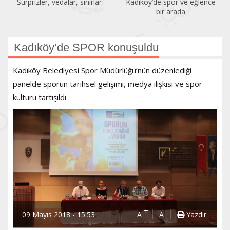
Kadıköy’de spor ve eğlence
Acıbadem Yüzme Havuzu
bir arada
yenilendi
Kadıköy’de SPOR konuşuldu
Kadıköy Belediyesi Spor Müdürlüğü’nün düzenlediği
panelde sporun tarihsel gelişimi, medya ilişkisi ve spor
kültürü tartışıldı
+
-
09 Mayıs 2018 - 15:53
A
A
Yazdır