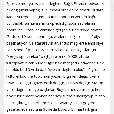
Spor ve medya ilişkisine değinen Bağış Erten, medyadaki
dil değişimini yaptığı sunumdaki örneklerle anlattı. 90’lara
kadar süregelen, içinde bütün sporların yer verildiği,
dünyadaki turnuvaların takip edildiği spor sayfalarını
gösteren Erten, devamında gelişen süreci şöyle anlattı:
“Sadece 10 sene sonra gazetelerimiz ‘Şerefsizler’ diye
başlık atıyor. Galatasaray’ın Juventus maçı ertelendi diye
UEFA hedef gösteriliyor. 20 yıl önce olimpiyatlar için
“sevgi, spor, rekor” başlığını atanlar 2008 yılında
‘Olimpiyatı bırak Süper Lig’e bak’ manşetini atıyorlar. Peki,
ne oldu bu 10 yılda da böyle bir değişim oldu? 10 yılda ne
kültürel kod, ne toplumun yaşam biçimleri değişir. Ama
siyaset değişir, gazetecilik değişir, anlayış değişir. Sizi bir
yere doğru itmeye başlarlar. Bugün medyanın suçu henüz
böyle bir emare yokken her şeyi futbola indirgeyip, futbolu
da Beşiktaş, Fenerbahçe, Galatasaray’a indirgeyen
gazetecilik anlayışına 90’larda bulaşıcı bir hastalık gibi