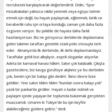
tecrübesini karşılaştırarak değerlendirdi. Didin, “Spor
müsabakaları yalnızca rakibi yenmek veya egoyu tatmin
etmek için değil, bu hayatı paylaşmak, eğlenmek, birlik ve
beraberlik ruhu için ortaya konduğu zaman çok daha fazla
özgüven veriyor. Bu şekilde de hayata daha farklı
hazırlanıyorsun. Biz ne görüyoruz derbilerde deplasmana
gelen takımın taraftarı genelde stadı polis otosuyla terk
eder. Almanya’da ilk derbimde, ilk defa deplasmandayız.
Taraftalar geldi bizi alkışlıyor, esprili sloganlar atıyorlar.
Adeta bir karnaval havası hâkim. Salon çok kalabalık. Çıkışta
gazetecilere, biz kavga gürültüye alışkınız ya ‘bu derbiden
çok, benim için bir balayı gibi dedim’. İkinci devre bize
geldiler. Yine salon tıklım tıklım “bundan sonra balayı yok”
yazılı bir pankartla girdiler. Hayatı o kadar nükteli ve
paylaşım içinde yaşayan bir toplumda bulunmak gerçekten
muazzamdı. Umarım ki Tükiye’de bu işin keyfini
alabileceğimiz günlere geliriz.” dedi.