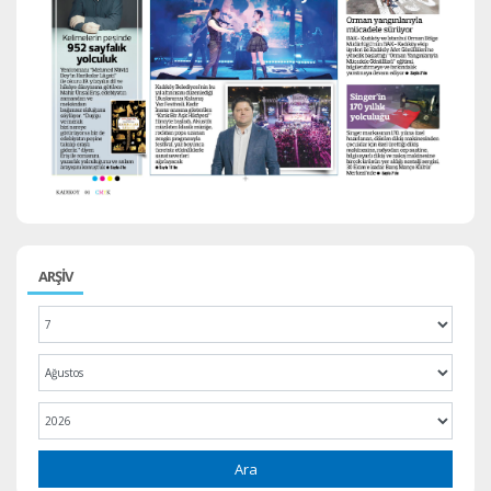
ARŞİV
Ara