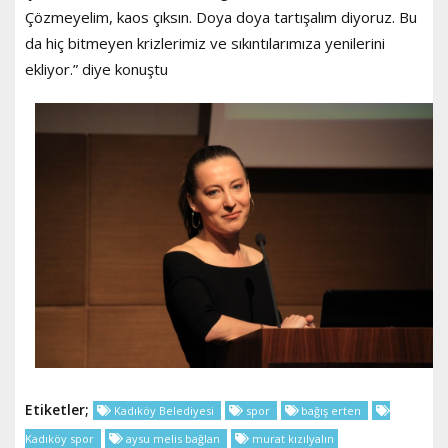
Çözmeyelim, kaos çıksın. Doya doya tartışalım diyoruz. Bu
da hiç bitmeyen krizlerimiz ve sıkıntılarımıza yenilerini
ekliyor.” diye konuştu
Etiketler;
Kadıköy Belediyesi
spor
bağış erten
Kadıköy spor
aysu melis bağlan
murat kızılyalın