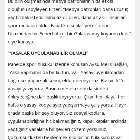
Bu dilin oluşmasında medya patronlarının da etkisi
olduğunu söyleyen Erten, “Medya patronları daha ucuz iş
yaptırmak istedi. Daha az dil bilen, daha az akıllı insanlar
spor muhabiri oldu. ‘Fanatik olsunlar yeter’ dendi.
Ucuzundan bir Fenerbahçe, bir Galatasaray koyarım dedi.”
diye konuştu.
“YASALAR UYGULANABİLİR OLMALI”
Panelde spor hukuku üzerine konuşan Aysu Melis Bağlan,
“Yasa yapmanın da bir kültürü var. Yasayı uygulamadan
bağımsız yaparsak sonuç elde edemiyoruz. Biz bir A4’e
yasayı yazıyoruz. Başına mesela sporda şiddeti
önleyeceğine dair başlık koyuyoruz. Çıkan her olaya, her
hafta o yasayı kopyalayıp yapıştırmaya çalışıyoruz. Hayır,
orada başka bir şey oluyor. Siz sosyal kodlara,
uygulanabilirliğine hiç bakmadığınız, kapalı kapılar ardında
yaptığınız yasalarla bir şeyleri çözemiyorsunuz.
Çözümsüzlükten beslenmek gibi bir ön hukukumuz var.