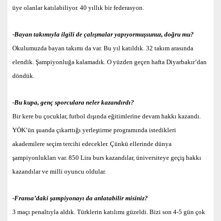
üye olanlar katılabiliyor. 40 yıllık bir federasyon.
-Bayan takımıyla ilgili de çalışmalar yapıyormuşsunuz, doğru mu?
Okulumuzda bayan takımı da var. Bu yıl katıldık. 32 takım arasında
elendik. Şampiyonluğa kalamadık. O yüzden geçen hafta Diyarbakır’dan
döndük.
-Bu kupa, genç sporculara neler kazandırdı?
Bir kere bu çocuklar, futbol dışında eğitimlerine devam hakkı kazandı.
YÖK’ün şuanda çıkarttığı yerleştirme programında istedikleri
akademilere seçim tercihi edecekler. Çünkü ellerinde dünya
şampiyonlukları var. 850 Lira burs kazandılar, üniversiteye geçiş hakkı
kazandılar ve milli oyuncu oldular.
-Fransa’daki şampiyonayı da anlatabilir misiniz?
3 maçı penaltıyla aldık. Türklerin katılımı güzeldi. Bizi son 4-5 gün çok