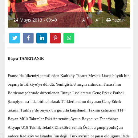
+
-
24 Mayıs 2013 - 09:40
A
A
Yazdır
Büşra TANRITANIR
Fransa’da ülkemizi temsil eden Kadıköy Ticaret Meslek Lisesi büyük bir
başarıyla Türkiye’ye döndü. Yenilgisiz 8 maçın ardından Fransa’nın
Bordeuax şehrinde düzenlenen Dünya Liselerarası Genç Erkek Futbol
Şampiyonası’nda birinci olarak Türklerin adını duyuran Genç Erkek
takımı, Türkiye’de büyük bir gururla karşılandı. Takımı çalıştıran TFF
Bayan Milli Takımlar Eski Antrenörü Aysun Boyacı ve Fenerbahçe
Altyapı U18 Teknik Teknik Direktörü Semih Özü, bu şampiyonluğun
sadece Kadıköy ve İstanbul’un değil Türkiye’nin başarısı olduğunu ifade