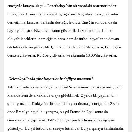
emeğiyle buraya ulaştık. Fenerbahçe’nin alt yapıdaki antrenöründen
tutun, burada sınıftaki arkadaşları, öğretmenleri, idarecimiz, mezunlar
derneğimiz, kısacası herkesin desteğiyle oldu. Emeğin sonucunda da
başarıya ulaştık. Biz burada şunu gösterdik. Devlet okulunda hem
okuyabileceklerini hem eğitimlerine hem de futbol hayatlarına devam
edebileceklerini gösterdik. Çocuklar okula 07.30’da geliyor, 12.00 gibi
dersten çıkıyorlar. Kulübe gidiyorlar ve akşamda 18.00’da çıkıyorlar.
-Gelecek yıllarda yine başarılar hedefliyor musunuz?
Tabii ki. Gelecek sene İtalya’da Futsal Şampiyonası var. Amacımız, hem
kızlarda hem de erkeklerde oraya gidebilmek. 2 yılda bir yapılan bir
şampiyona bu. Türkiye’de birinci olanı yurt dışına götürüyorlar. 2 sene
önce Brezilya’daydı bu yarışma, bu yıl Fransa’da 2 yıl sonra da
Guatemala’da yapılacak. İSF’nin bu yarışmaları branşlarda değişme
gösteriyor. Bu yıl futbol var, seneye futsal var. Bu yarışmaya katılanlarda,