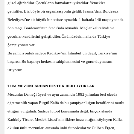
güzel ağırladılar. Çocukların formalarını yıkadılar. Yemekler
getirdiler. Biz böyle bir organizasyonla geldik Fransa’dan.
Bordeaux
Belediyesi’ne ait büyük bir tesiste oynadık. 1 haftada 140 maç oynandı.
Son maçı, Bordeaux’nun Stadı’nda oynadık. Maçlar kaliteliydi ve
çocuklar kendilerini geliştirdiler. Önümüzdeki hafta da Türkiye
Şampiyonası var.
Bu şampiyonluk sadece Kadıköy’ün, İstanbul’un değil, Türkiye’nin
başarısı. Bu başarıyı herkesin sahiplenmesini ve gurur duymasını
istiyoruz.
TÜM MEZUNLARDAN DESTEK BEKLİYORLAR
Mezunlar Derneği üyesi ve aynı zamandır 1982 yılından beri okuda
öğretmenlik yapan Birgül Kalfa da bu şampiyonluğun kendilerini mutlu
ettiğini vurguladı. Sadece futbol konusunda değil, birçok alanda
Kadıköy Ticaret Meslek Lisesi’nin ilklere imza attığını söyleyen Kalfa,
okulun ünlü mezunları arasında ünlü futbolcular ve Gülben Ergen,