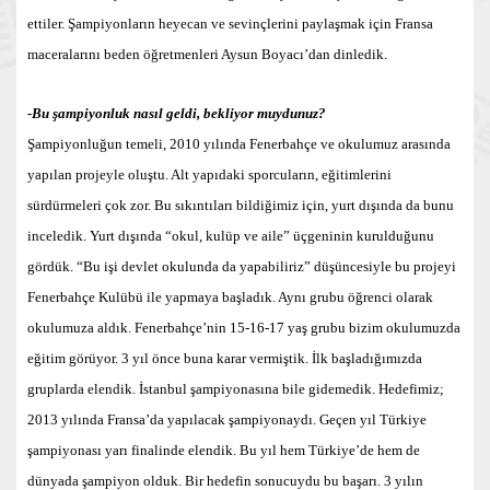
ettiler. Şampiyonların heyecan ve sevinçlerini paylaşmak için Fransa
maceralarını beden öğretmenleri Aysun Boyacı’dan dinledik.
-Bu şampiyonluk nasıl geldi, bekliyor muydunuz?
Şampiyonluğun temeli, 2010 yılında Fenerbahçe ve okulumuz arasında
yapılan projeyle oluştu. Alt yapıdaki sporcuların, eğitimlerini
sürdürmeleri çok zor. Bu sıkıntıları bildiğimiz için, yurt dışında da bunu
inceledik. Yurt dışında “okul, kulüp ve aile” üçgeninin kurulduğunu
gördük. “Bu işi devlet okulunda da yapabiliriz” düşüncesiyle bu projeyi
Fenerbahçe Kulübü ile yapmaya başladık. Aynı grubu öğrenci olarak
okulumuza aldık. Fenerbahçe’nin 15-16-17 yaş grubu bizim okulumuzda
eğitim görüyor. 3 yıl önce buna karar vermiştik. İlk başladığımızda
gruplarda elendik. İstanbul şampiyonasına bile gidemedik. Hedefimiz;
2013 yılında Fransa’da yapılacak şampiyonaydı. Geçen yıl Türkiye
şampiyonası yarı finalinde elendik. Bu yıl hem Türkiye’de hem de
dünyada şampiyon olduk. Bir hedefin sonucuydu bu başarı. 3 yılın