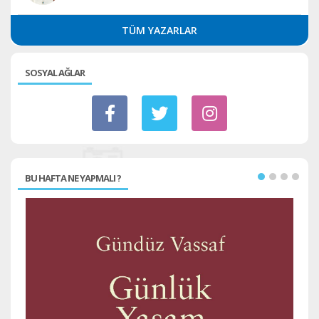
TÜM YAZARLAR
SOSYAL AĞLAR
BU HAFTA NE YAPMALI ?