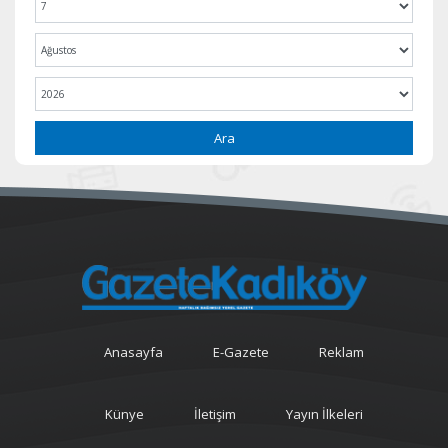
Ara
Anasayfa
E-Gazete
Reklam
Künye
İletişim
Yayın İlkeleri