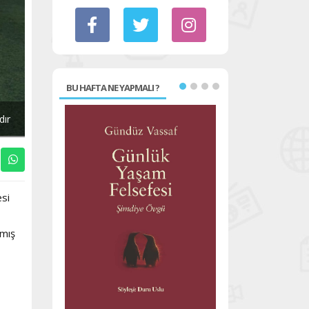
BU HAFTA NE YAPMALI ?
dır
esi
amış