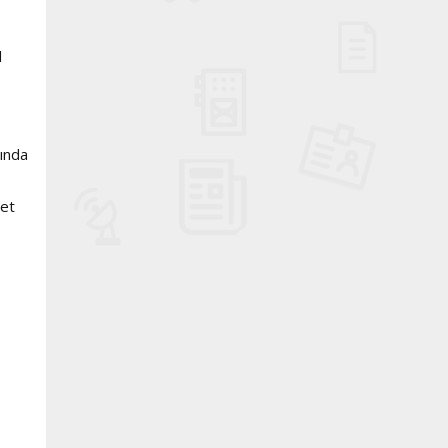
l
rında
met