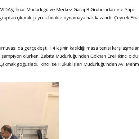
KASDAŞ, İmar Müdürlüğü ve Merkez Garaj B Grubu’ndan ise Yapı
 gruptan çıkarak çeyrek finalde oynamaya hak kazandı. Çeyrek Fina
nuvası da gerçekleşti. 14 kişinin katıldığı masa tenisi karşılaşmala
ampiyon olurken, Zabıta Müdürlüğü’nden Gökhan Ereli ikinci oldu.
 Çakmak göğüsledi. İkinci ise Hukuk İşleri Müdürlüğü’nden Av. Meh