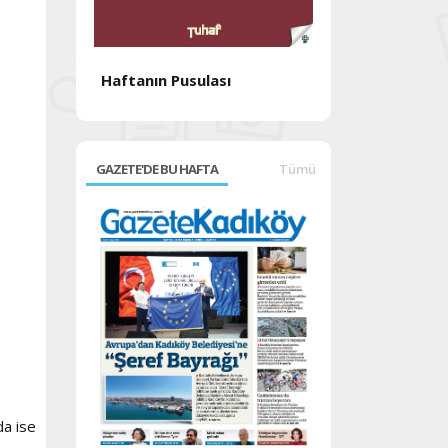
Haftanın Pusulası
Haftanın Pusul
GAZETE'DE BU HAFTA
Tümü
da ise