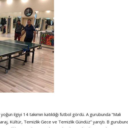
Haftanın Sinevizyonu
Haftanın Pusulası
yoğun ilgiyi 14 takımın katıldığı futbol gördü. A gurubunda “Mali
aj, Kültür, Temizlik Gece ve Temizlik Gündüz” yarıştı. B gurubun