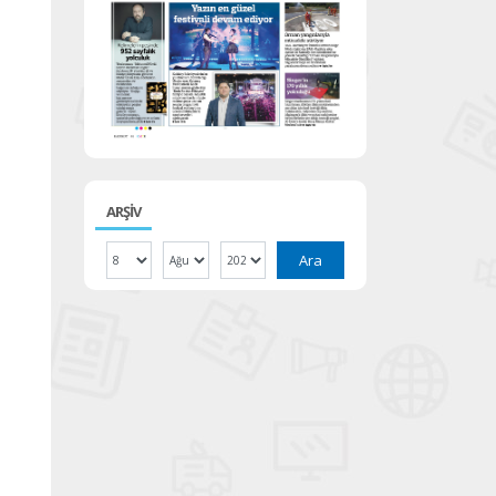
ARŞİV
Ara