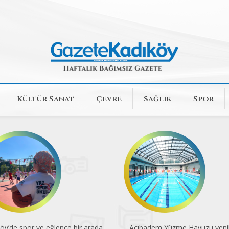
Kültür Sanat
Çevre
Sağlık
Spor
badem Yüzme Havuzu yenilendi
Dünya Kupası'nın 96 yıllık yolc