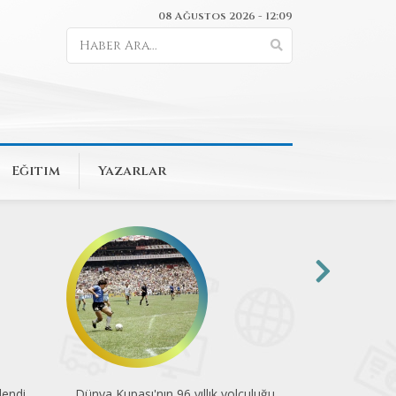
08 Ağustos 2026 - 12:09
Eğitim
Yazarlar
uluğu
Pedallar çevre için döndü
Engelsiz