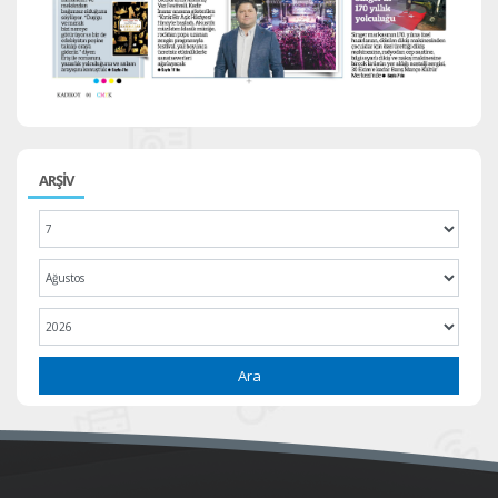
ARŞİV
Ara