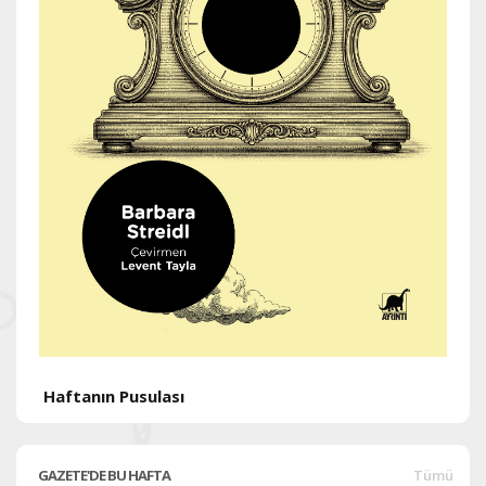
H
Haftanın Pusulası
GAZETE'DE BU HAFTA
Tümü