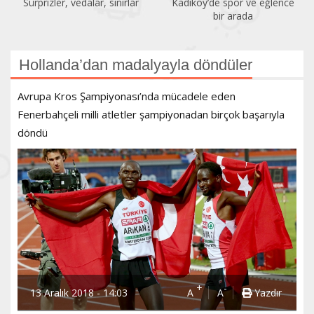
Kadıköy’de spor ve eğlence
Acıbadem Yüzme Havuzu
bir arada
yenilendi
Hollanda’dan madalyayla döndüler
Avrupa Kros Şampiyonası’nda mücadele eden
Fenerbahçeli milli atletler şampiyonadan birçok başarıyla
döndü
+
-
13 Aralık 2018 - 14:03
A
A
Yazdır