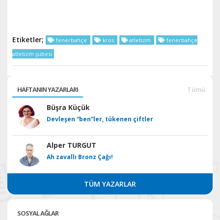
Etiketler;
fenerbahçe
kros
atletizm
fenerbahçe
atletizm şubesi
HAFTANIN YAZARLARI
Tümü
Büşra Küçük
Devleşen “ben”ler, tükenen çiftler
Alper TURGUT
Ah zavallı Bronz Çağı!
TÜM YAZARLAR
SOSYAL AĞLAR