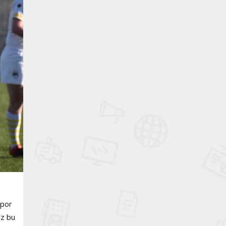
spor
iz bu