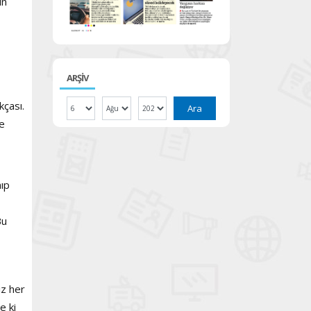
ın
ARŞİV
kçası.
Ara
e
nıp
Bu
ız her
e ki