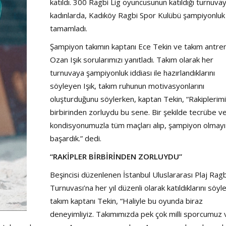
Şarkısı
katıldı. 300 Ragbi Lig oyuncusunun katıldığı turnuvay
kadınlarda, Kadıköy Ragbi Spor Kulübü şampiyonluk 
tamamladı.
Şampiyon takımın kaptanı Ece Tekin ve takım antre
Ozan Işık sorularımızı yanıtladı. Takım olarak her
turnuvaya şampiyonluk iddiası ile hazırlandıklarını
söyleyen Işık, takım ruhunun motivasyonlarını
oluşturduğunu söylerken, kaptan Tekin, “Rakiplerim
birbirinden zorluydu bu sene. Bir şekilde tecrübe v
kondisyonumuzla tüm maçları alıp, şampiyon olmayı
başardık.” dedi.
“RAKİPLER BİRBİRİNDEN ZORLUYDU”
Beşincisi düzenlenen İstanbul Uluslararası Plaj Ragb
Turnuvası’na her yıl düzenli olarak katıldıklarını söy
takım kaptanı Tekin, “Haliyle bu oyunda biraz
deneyimliyiz. Takımımızda pek çok milli sporcumuz 