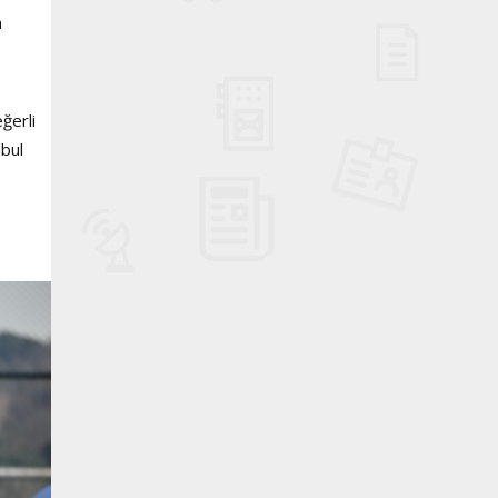
n
ğerli
nbul