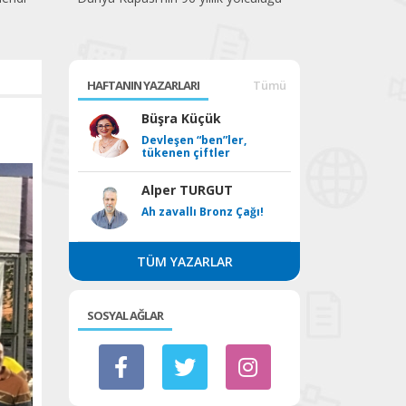
HAFTANIN YAZARLARI
Tümü
Büşra Küçük
Devleşen “ben”ler,
tükenen çiftler
Alper TURGUT
Ah zavallı Bronz Çağı!
TÜM YAZARLAR
SOSYAL AĞLAR