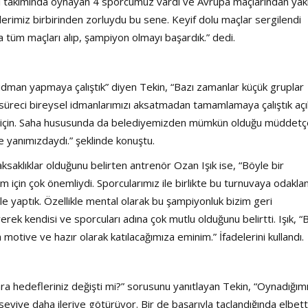
lli takımında oynayan 4 sporcumuz vardı ve Avrupa maçlarından yak
erimiz birbirinden zorluydu bu sene. Keyif dolu maçlar sergilendi
 tüm maçları alıp, şampiyon olmayı başardık.” dedi.
ca idman yapmaya çalıştık” diyen Tekin, “Bazı zamanlar küçük gruplar
süreci bireysel idmanlarımızı aksatmadan tamamlamaya çalıştık açı
m için. Saha hususunda da belediyemizden mümkün olduğu müddetç
e yanımızdaydı.” şeklinde konuştu.
aklıklar olduğunu belirten antrenör Ozan Işık ise, “Böyle bir
 için çok önemliydi. Sporcularımız ile birlikte bu turnuvaya odakla
le yaptık. Özellikle mental olarak bu şampiyonluk bizim geri
rek kendisi ve sporcuları adına çok mutlu olduğunu belirtti. Işık, “
 motive ve hazır olarak katılacağımıza eminim.” İfadelerini kullandı.
a hedefleriniz değişti mi?” sorusunu yanıtlayan Tekin, “Oynadığım
 seviye daha ileriye götürüyor. Bir de başarıyla taçlandığında elbett