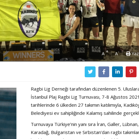
+
-
A
A
Yaz
Ragbi Lig Derneği tarafından düzenlenen 5. Uluslar
İstanbul Plaj Ragbi Lig Turnuvası, 7-8 Ağustos 202
tarihlerinde 6 ülkeden 27 takımın katılımıyla, Kadıkö
Belediyesi ev sahipliğinde Kalamış sahilinde gerçekl
Turnuvaya Türkiye’nin yanı sıra İran, Galler, Lübnan,
Karadağ, Bulgaristan ve Sırbistan’dan ragbi takımlar
Power Ballad / Ha
Haftanın Pusulası