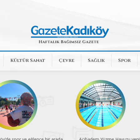
Kültür Sanat
Çevre
Sağlık
Spor
badem Yüzme Havuzu yenilendi
Dünya Kupası'nın 96 yıllık yolc