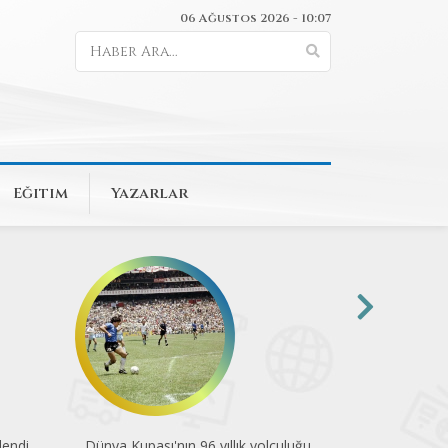
06 Ağustos 2026 - 10:07
Eğitim
Yazarlar
uluğu
Pedallar çevre için döndü
Engelsiz