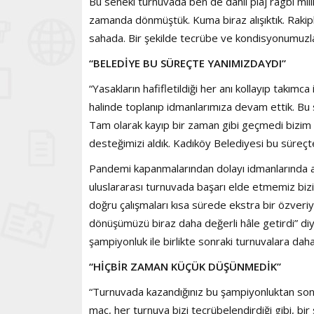
Bu seneki turnuvada ben de dahil plaj ragbi mi
zamanda dönmüştük. Kuma biraz alışıktık. Rakipl
sahada. Bir şekilde tecrübe ve kondisyonumuzla
“BELEDİYE BU SÜREÇTE YANIMIZDAYDI”
“Yasakların hafifletildiği her anı kollayıp takım
halinde toplanıp idmanlarımıza devam ettik. Bu 
Tam olarak kayıp bir zaman gibi geçmedi bizi
desteğimizi aldık. Kadıköy Belediyesi bu süreçt
Pandemi kapanmalarından dolayı idmanlarında aks
uluslararası turnuvada başarı elde etmemiz bizim
doğru çalışmaları kısa sürede ekstra bir özveriy
dönüşümüzü biraz daha değerli hâle getirdi” diye
şampiyonluk ile birlikte sonraki turnuvalara daha
“HİÇBİR ZAMAN KÜÇÜK DÜŞÜNMEDİK”
“Turnuvada kazandığınız bu şampiyonluktan sonr
maç, her turnuva bizi tecrübelendirdiği gibi, bir