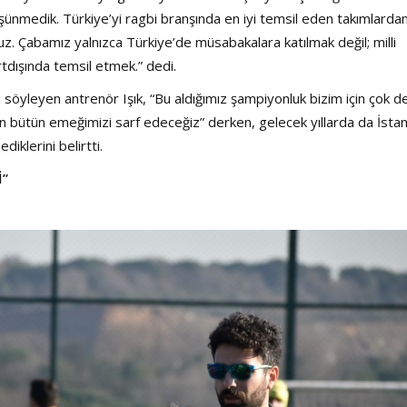
ünmedik. Türkiye’yi ragbi branşında en iyi temsil eden takımlarda
ruz. Çabamız yalnızca Türkiye’de müsabakalara katılmak değil; milli
rtdışında temsil etmek.” dedi.
 söyleyen antrenör Işık, “Bu aldığımız şampiyonluk bizim için çok de
n bütün emeğimizi sarf edeceğiz” derken, gelecek yıllarda da İsta
iklerini belirtti.
”