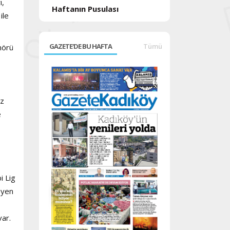
ı,
Haftanın Pusulası
ile
GAZETE'DE BU HAFTA
Tümü
nörü
iz
e
i Lig
leyen
var.