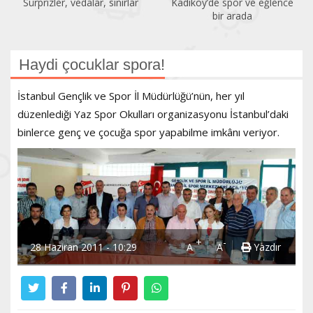
Sürprizler, vedalar, sınırlar
Kadıköy’de spor ve eğlence
bir arada
Haydi çocuklar spora!
İstanbul Gençlik ve Spor İl Müdürlüğü’nün, her yıl
düzenlediği Yaz Spor Okulları organizasyonu İstanbul’daki
binlerce genç ve çocuğa spor yapabilme imkânı veriyor.
+
-
28 Haziran 2011 - 10:29
A
A
Yazdır