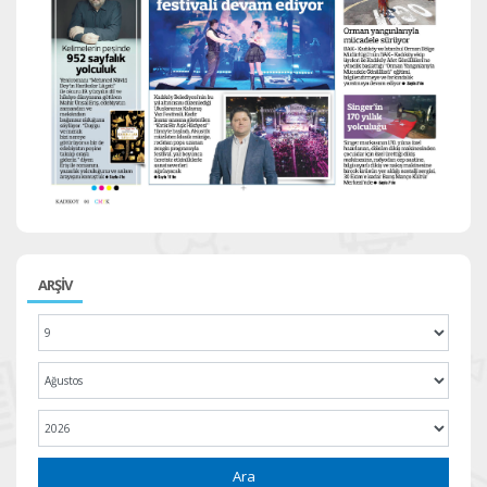
ARŞİV
Ara