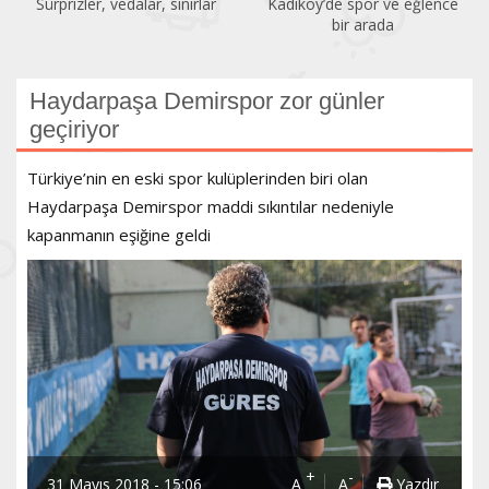
Kadıköy’de spor ve eğlence
Acıbadem Yüzme Havuzu
bir arada
yenilendi
Haydarpaşa Demirspor zor günler
geçiriyor
Türkiye’nin en eski spor kulüplerinden biri olan
Haydarpaşa Demirspor maddi sıkıntılar nedeniyle
kapanmanın eşiğine geldi
+
-
31 Mayıs 2018 - 15:06
A
A
Yazdır