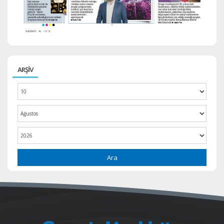
ARŞİV
Ara