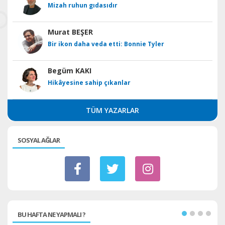
Mizah ruhun gıdasıdır
Murat BEŞER
Bir ikon daha veda etti: Bonnie Tyler
Begüm KAKI
Hikâyesine sahip çıkanlar
TÜM YAZARLAR
SOSYAL AĞLAR
BU HAFTA NE YAPMALI ?