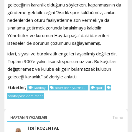
geleceğinin karanlık olduğunu söylerken, kapanmasının da
gündeme gelebileceğini “Asırlık spor kulübümüz, anılan
nedenlerden ötürü faaliyetlerine son vermek ya da
sınırlama getirmek zorunda bırakılmaya kalabilir.
Yöneticiler ve kurumun Haydarpaşa’ daki idarecileri
isteseler de sorunun çözümünü sağlayamamış,
idari, siyasi ve bürokratik engelleri aşabilmiş değillerdir.
Toplam 300’e yakın lisanslı sporcumuz var. Bu koşulları
değiştiremez ve kulübe ek gelir bulamazsak kulübün
geleceği karanlık.” sözleriyle anlattı.
Etiketler;
kadikoy
alper kaan yurdakul
spor
haydarpaşa demirspor
HAFTANIN YAZARLARI
Tümü
İzel ROZENTAL