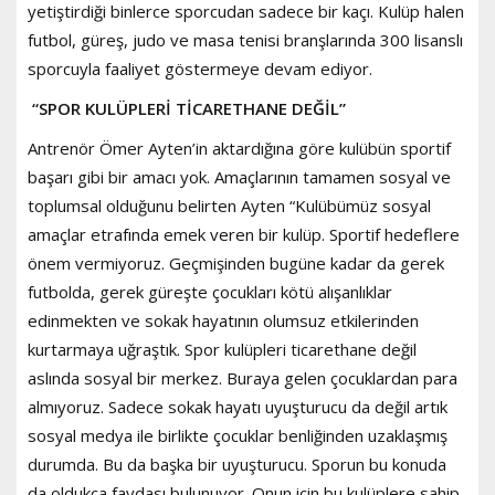
yetiştirdiği binlerce sporcudan sadece bir kaçı. Kulüp halen
futbol, güreş, judo ve masa tenisi branşlarında 300 lisanslı
sporcuyla faaliyet göstermeye devam ediyor.
“SPOR KULÜPLERİ TİCARETHANE DEĞİL”
Antrenör Ömer Ayten’in aktardığına göre kulübün sportif
başarı gibi bir amacı yok. Amaçlarının tamamen sosyal ve
toplumsal olduğunu belirten Ayten “Kulübümüz sosyal
amaçlar etrafında emek veren bir kulüp. Sportif hedeflere
önem vermiyoruz. Geçmişinden bugüne kadar da gerek
futbolda, gerek güreşte çocukları kötü alışanlıklar
edinmekten ve sokak hayatının olumsuz etkilerinden
kurtarmaya uğraştık. Spor kulüpleri ticarethane değil
aslında sosyal bir merkez. Buraya gelen çocuklardan para
almıyoruz. Sadece sokak hayatı uyuşturucu da değil artık
sosyal medya ile birlikte çocuklar benliğinden uzaklaşmış
durumda. Bu da başka bir uyuşturucu. Sporun bu konuda
da oldukça faydası bulunuyor. Onun için bu kulüplere sahip