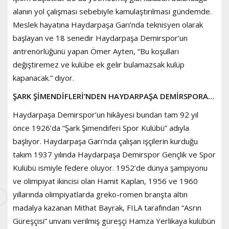
alanın yol çalışması sebebiyle kamulaştırılması gündemde.
Meslek hayatına Haydarpaşa Garı’nda teknisyen olarak
başlayan ve 18 senedir Haydarpaşa Demirspor’un
antrenörlüğünü yapan Ömer Ayten, “Bu koşulları
değiştiremez ve kulübe ek gelir bulamazsak kulüp
kapanacak.” diyor.
ŞARK ŞİMENDİFLERİ’NDEN HAYDARPAŞA DEMİRSPORA…
Haydarpaşa Demirspor’un hikâyesi bundan tam 92 yıl
önce 1926’da “Şark Şimendiferi Spor Kulübü” adıyla
başlıyor. Haydarpaşa Garı’nda çalışan işçilerin kurduğu
takım 1937 yılında Haydarpaşa Demirspor Gençlik ve Spor
Kulübü ismiyle federe oluyor. 1952’de dünya şampiyonu
ve olimpiyat ikincisi olan Hamit Kaplan, 1956 ve 1960
yıllarında olimpiyatlarda greko-romen branşta altın
madalya kazanan Mithat Bayrak, FILA tarafından “Asrın
Güreşçisi” unvanı verilmiş güreşçi Hamza Yerlikaya kulübün