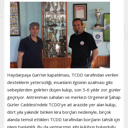
Haydarpaşa Garı’nın kapatılması, TCDD tarafından verilen
desteklerin yetersizliği, insanların ilgisinin azalması gibi
sebeplerden gelirleri düşen kulüp, son 5-6 yıldır zor günler
geçiriyor. Antrenman sahaları ve merkezi Orgeneral Şahap
Gürler Caddesi’ndeki TCDD’ye ait arazide yer alan kulüp,
dört yıla yakındır biriken kira borçları nedeniyle, birçok
alanda temsil ettikleri TCDD tarafından borçların tahsili için
işlem başlatıldı. Bu da yetmezmiş gibi kulübün bulunduğu