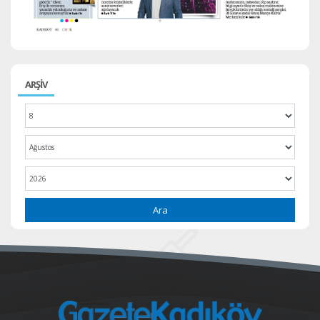
ARŞİV
Ara