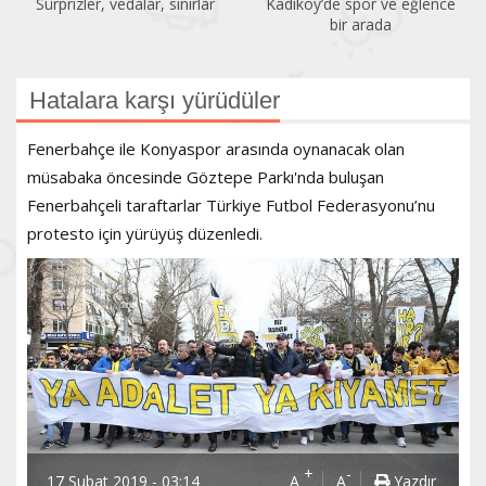
Sürprizler, vedalar, sınırlar
Kadıköy’de spor ve eğlence
bir arada
Hatalara karşı yürüdüler
Fenerbahçe ile Konyaspor arasında oynanacak olan
müsabaka öncesinde Göztepe Parkı'nda buluşan
Fenerbahçeli taraftarlar Türkiye Futbol Federasyonu’nu
protesto için yürüyüş düzenledi.
+
-
17 Şubat 2019 - 03:14
A
A
Yazdır