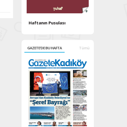
Haftanın Pusulası
Haftanın Pusul
GAZETE'DE BU HAFTA
Tümü