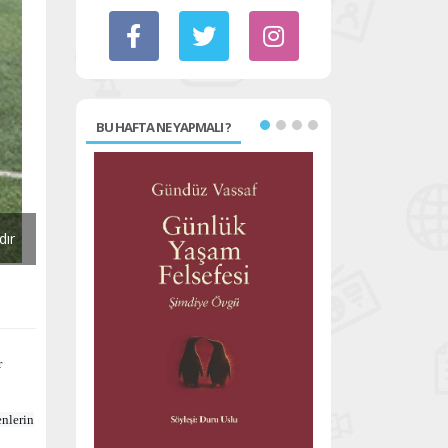
BU HAFTA NE YAPMALI ?
dır
r
enlerin