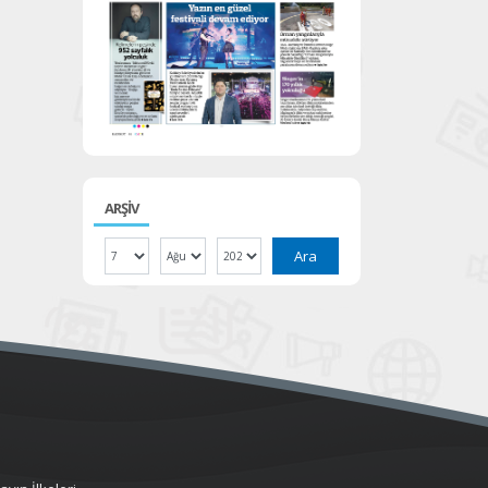
ARŞİV
Ara