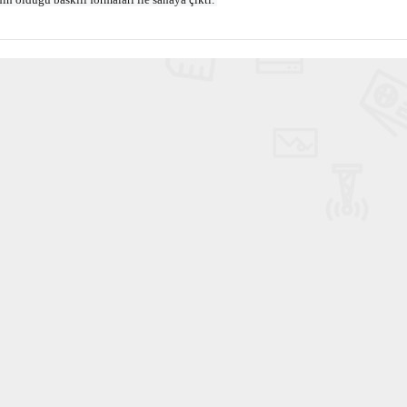
Haftanın Sinevizyonu
Haftanın Pusulası