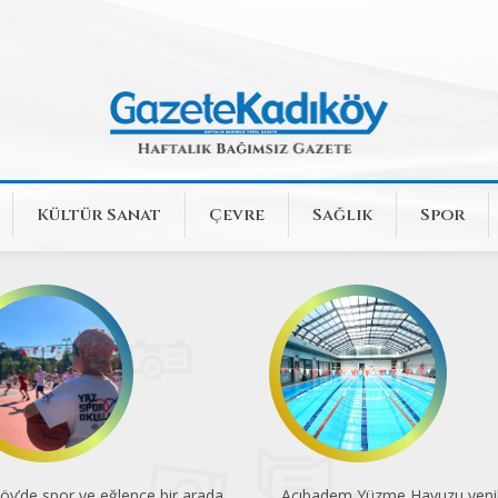
Kültür Sanat
Çevre
Sağlık
Spor
öy’de spor ve eğlence bir arada
Acıbadem Yüzme Havuzu yenil