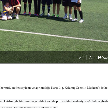
+
-
A
A
Yaz
ğe, her türlü nefret söylemi ve ayrımcılığa Karşı Lig, Kalamış Gençlik Merkezi’nde he
un katılımıyla bir turnuva yapıldı. Gezi’de polis şiddeti nedeniyle gözünü kaybed
nin olduğu baskılı formaları ile sahaya çıktı.