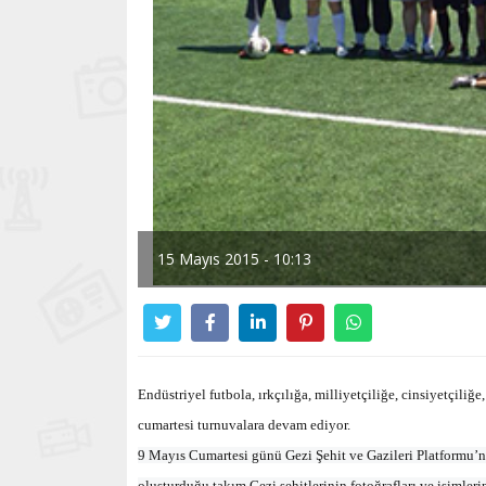
15 Mayıs 2015 - 10:13
Endüstriyel futbola, ırkçılığa, milliyetçiliğe, cinsiyetçili
cumartesi turnuvalara devam ediyor.
9 Mayıs Cumartesi günü Gezi Şehit ve Gazileri Platformu’n
oluşturduğu takım Gezi şehitlerinin fotoğrafları ve isimleri