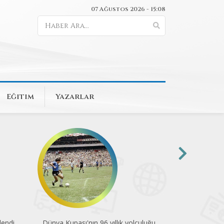
07 Ağustos 2026 - 15:08
Eğitim
Yazarlar
endi
Dünya Kupası'nın 96 yıllık yolculuğu
Pedalla