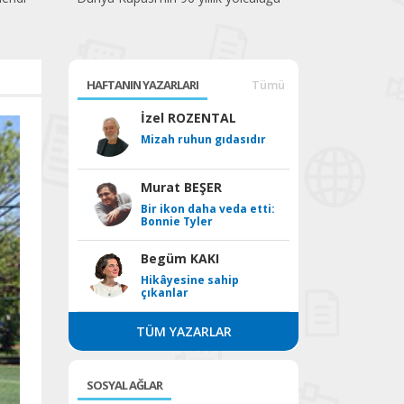
HAFTANIN YAZARLARI
Tümü
İzel ROZENTAL
Mizah ruhun gıdasıdır
Murat BEŞER
Bir ikon daha veda etti:
Bonnie Tyler
Begüm KAKI
Hikâyesine sahip
çıkanlar
TÜM YAZARLAR
SOSYAL AĞLAR