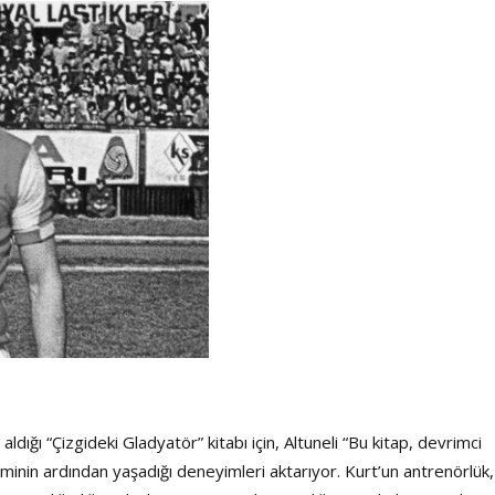
Şarkısı
ldığı “Çizgideki Gladyatör” kitabı için, Altuneli “Bu kitap, devrimci
eminin ardından yaşadığı deneyimleri aktarıyor. Kurt’un antrenörlük,