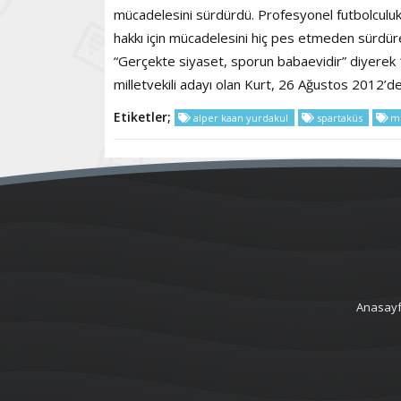
mücadelesini sürdürdü. Profesyonel futbolculuk 
hakkı için mücadelesini hiç pes etmeden sürdür
“Gerçekte siyaset, sporun babaevidir” diyerek
milletvekili adayı olan Kurt, 26 Ağustos 2012’d
Etiketler;
alper kaan yurdakul
spartaküs
me
Anasay