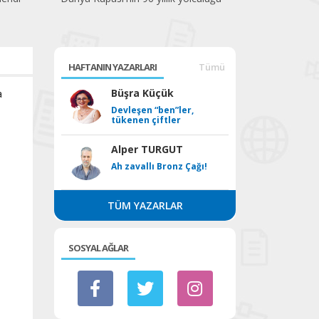
HAFTANIN YAZARLARI
Tümü
a
Büşra Küçük
Devleşen “ben”ler,
tükenen çiftler
Alper TURGUT
Ah zavallı Bronz Çağı!
TÜM YAZARLAR
SOSYAL AĞLAR