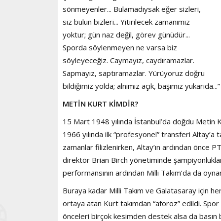
sönmeyenler... Bulamadıysak eğer sizleri,
siz bulun bizleri... Yitirilecek zamanımız
yoktur; gün naz değil, görev günüdür...
Sporda söylenmeyen ne varsa biz
söyleyeceğiz. Caymayız, caydıramazlar.
Sapmayız, saptıramazlar. Yürüyoruz doğru
bildiğimiz yolda; alnımız açık, başımız yukarıda...”
METİN KURT KİMDİR?
15 Mart 1948 yılında İstanbul’da doğdu Metin 
1966 yılında ilk “profesyonel” transferi Altay’a t
zamanlar filizlenirken, Altay’ın ardından önce PT
direktör Brian Birch yönetiminde şampiyonluklar
performansının ardından Milli Takım’da da oyna
Buraya kadar Milli Takım ve Galatasaray için her
ortaya atan Kurt takımdan “aforoz” edildi. Spo
önceleri birçok kesimden destek alsa da basın b