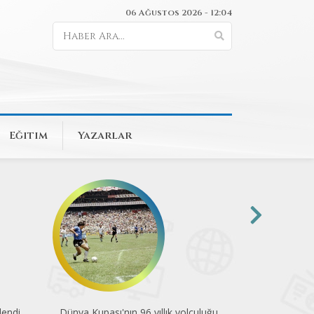
06 Ağustos 2026 - 12:04
Eğitim
Yazarlar
endi
Dünya Kupası'nın 96 yıllık yolculuğu
Pedalla