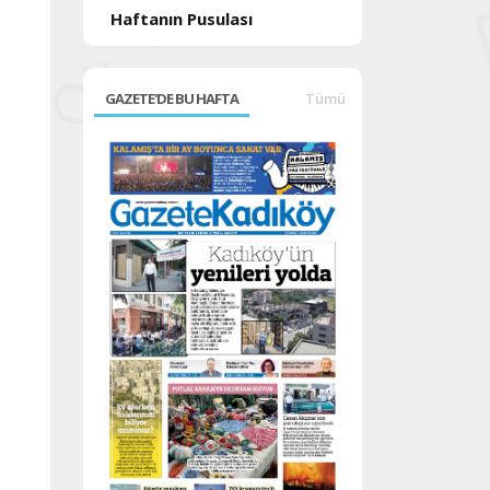
Haftanın Pusulası
GAZETE'DE BU HAFTA
Tümü