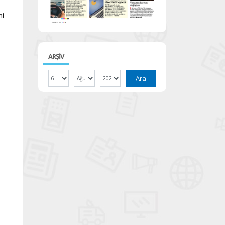
ni
ARŞİV
Ara