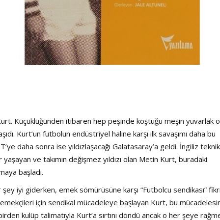
Kurt. Küçüklüğünden itibaren hep peşinde koştuğu meşin yuvarlak 
aşıdı. Kurt’un futbolun endüstriyel haline karşı ilk savaşımı daha bu
T’ye daha sonra ise yıldızlaşacağı Galatasaray’a geldi. İngiliz teknik
 yaşayan ve takımın değişmez yıldızı olan Metin Kurt, buradaki
maya başladı.
 şey iyi giderken, emek sömürüsüne karşı “Futbolcu sendikası” fikri
r emekçileri için sendikal mücadeleye başlayan Kurt, bu mücadeles
irden kulüp talimatıyla Kurt’a sırtını döndü ancak o her şeye rağm