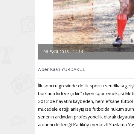
06 Eylül 2018 - 14:14
Alper Kaan YURDAKUL
İlk sporcu grevinde de ilk sporcu sendikası giri
borsada kirli ve çirkin” diyen spor emekçisi Meti
2012’de hayatını kaybeden, hem efsane futbol ze
mücadele ettiği anlayış ise futbolda hüküm sü
senenin ardından profesyonellik olarak dayatıl
anılarını derlediği Kadıköy merkezli Yazılama Yay