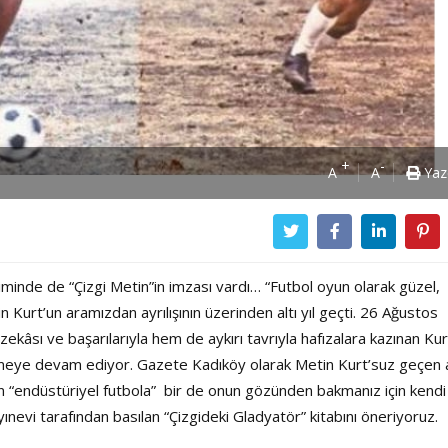
+
-
A
A
Yaz
şiminde de “Çizgi Metin”in imzası vardı… “Futbol oyun olarak güzel,
n Kurt’un aramızdan ayrılışının üzerinden altı yıl geçti. 26 Ağustos
kâsı ve başarılarıyla hem de aykırı tavrıyla hafızalara kazınan Kur
rmeye devam ediyor. Gazete Kadıköy olarak Metin Kurt’suz geçen a
an “endüstüriyel futbola” bir de onun gözünden bakmanız için kendi
ınevi tarafından basılan “Çizgideki Gladyatör” kitabını öneriyoruz.
Power Ballad / Ha
Haftanın Pusulası