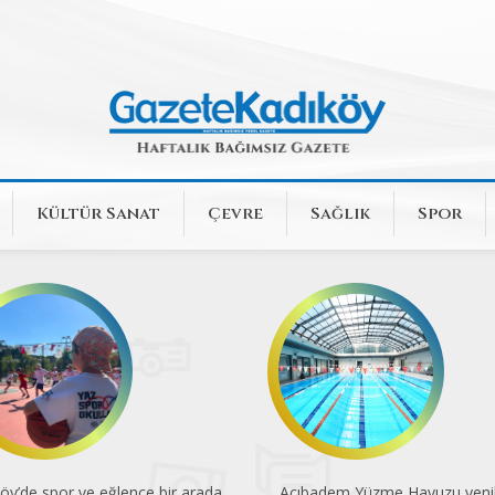
Kültür Sanat
Çevre
Sağlık
Spor
öy’de spor ve eğlence bir arada
Acıbadem Yüzme Havuzu yenil