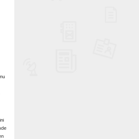
onu
ni
inde
en