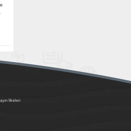
ve
.
ayın İlkeleri