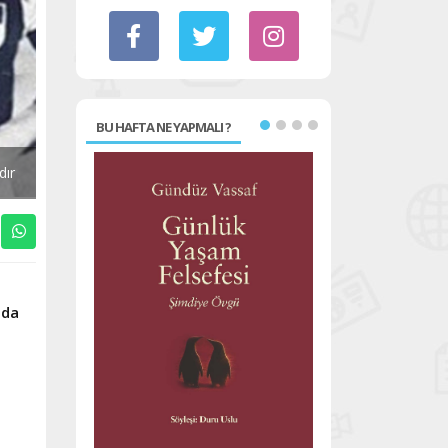
BU HAFTA NE YAPMALI ?
dır
lda