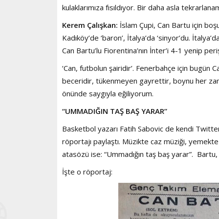
kulaklarımıza fısıldıyor. Bir daha asla tekrarl
Kerem Çalışkan:
İslam Çupi, Can Bartu için boş
Kadıköy’de ‘baron’, İtalya’da ‘sinyor’du. İtalya’
Can Bartu’lu Fiorentina’nın İnter’i 4-1 yenip per
‘Can, futbolun şairidir’. Fenerbahçe için bugün C
beceridir, tükenmeyen gayrettir, boynu her zama
önünde saygıyla eğiliyorum.
“UMMADIĞIN TAŞ BAŞ YARAR”
Basketbol yazarı Fatih Sabovic de kendi Twitt
röportajı paylaştı. Müzikte caz müziği, yemekte
atasözü ise: “Ummadığın taş baş yarar”. Bartu, k
İşte o röportaj: