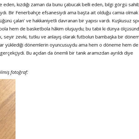
de eden, kızdığı zaman da bunu çabucak belli eden, bilgi görgü sahib
insanıydı. Bir Fenerbahçe efsanesiydi ama başta ait olduğu camia olmak
Haftanın Sinevizyonu
Haftanın Pusulası
rdüğünü çalan’ ve hakkaniyetli davranan bir yapısı vardı. Kuşkusuz sp
bola hem de basketbola hâkim oluşuydu; bu tabii ki dünya ölçüsün
ik, seyir zevki, tutku ve anlayış olarak futbolun bambaşka bir dönem
amlar yüklediği dönemlerin oyuncusuydu ama hem o döneme hem de
gerçekçiydi. Bu açıdan da önemli bir tanık aramızdan ayrıldı diye
ilmiş fotoğraf: