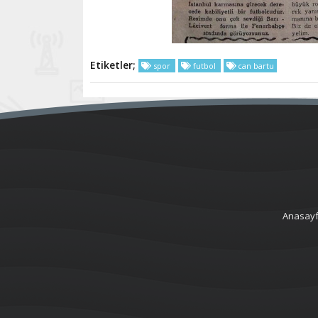
Etiketler;
spor
futbol
can bartu
Anasay