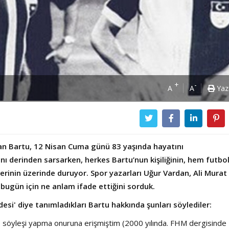
+
-
A
A
Yaz
Can Bartu, 12 Nisan Cuma günü 83 yaşında hayatını
nı derinden sarsarken, herkes Bartu’nun kişiliğinin, hem futbo
yerinin üzerinde duruyor. Spor yazarları Uğur Vardan, Ali Murat
ugün için ne anlam ifade ettiğini sorduk.
desi' diye tanımladıkları Bartu hakkında şunları söylediler:
e söyleşi yapma onuruna erişmiştim (2000 yılında. FHM dergisinde