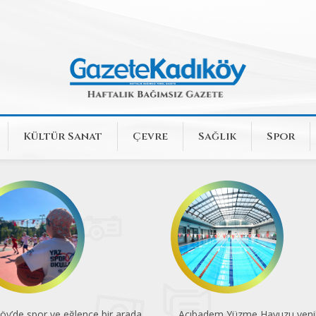
Kültür Sanat
Çevre
Sağlık
Spor
öy’de spor ve eğlence bir arada
Acıbadem Yüzme Havuzu yenil