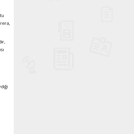
tu
rrera,
ır,
sı
diği