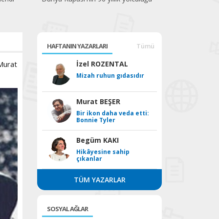
HAFTANIN YAZARLARI
Tümü
 Murat
İzel ROZENTAL
Mizah ruhun gıdasıdır
Murat BEŞER
Bir ikon daha veda etti:
Bonnie Tyler
Begüm KAKI
Hikâyesine sahip
çıkanlar
TÜM YAZARLAR
SOSYAL AĞLAR