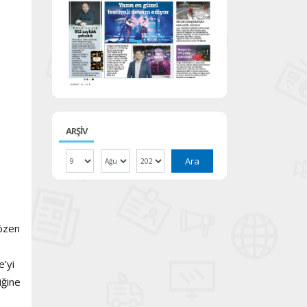
ARŞİV
Ara
 özen
e’yi
iğine