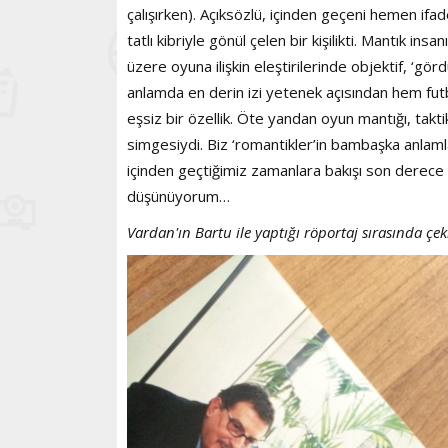
çalışırken). Açıksözlü, içinden geçeni hemen ifa
tatlı kibriyle gönül çelen bir kişilikti. Mantık 
üzere oyuna ilişkin eleştirilerinde objektif, ‘gö
anlamda en derin izi yetenek açısından hem fut
eşsiz bir özellik. Öte yandan oyun mantığı, takt
simgesiydi. Biz ‘romantikler’in bambaşka anl
içinden geçtiğimiz zamanlara bakışı son derece 
düşünüyorum…
Vardan'ın Bartu ile yaptığı röportaj sırasında çek