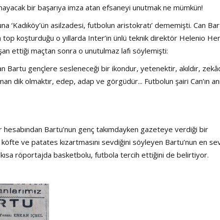
anamayacak bir başarıya imza atan efsaneyi unutmak ne mümkün!
una ‘Kadıköy’ün asilzadesi, futbolun aristokratı’ dememişti. Can Bar
da top koşturduğu o yıllarda Inter’in ünlü teknik direktör Helenio He
işan ettiği maçtan sonra o unutulmaz lafı söylemişti:
an Bartu gençlere sesleneceği bir ikondur, yetenektir, akıldır, zekâd
n dik olmaktır, edep, adap ve görgüdür... Futbolun şairi Can’ın anı
er hesabından Bartu’nun genç takımdayken gazeteye verdiği bir
 köfte ve patates kızartmasını sevdiğini söyleyen Bartu’nun en sev
ısa röportajda basketbolu, futbola tercih ettiğini de belirtiyor.