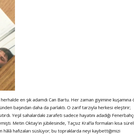
ü herhalde en şık adamdı Can Bartu. Her zaman giyimine kuşamına
nden başından daha da parlaktı. O zarif tarzıyla herkesi eleştirir;
tırdı. Yeşil sahalardaki zarafeti sadece hayatını adadığı Fenerbahç
ilemişti. Metin Oktay’ın jübilesinde, Taçsız Kral’la formaları kısa sürel
hâlâ hafızaları süslüyor; bu topraklarda neyi kaybettiğimizi