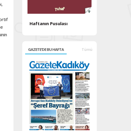
i,
ortif
Haftanın Pusulası
de
Haftanın Pusul
inin
GAZETE'DE BU HAFTA
Tümü