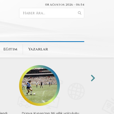
08 Ağustos 2026 - 06:54
Eğitim
Yazarlar
endi
Dünya Kupası'nın 96 yıllık yolculuğu
Pedalla