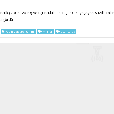
cilik (2003, 2019) ve üçüncülük (2011, 2017) yaşayan A Milli Takım
Haftanın Sinevizyonu
Haftanın Pusulası
ü gördü.
kadın voleybol takımı
milliler
üçüncülük