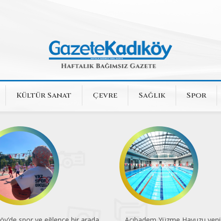
Kültür Sanat
Çevre
Sağlık
Spor
öy’de spor ve eğlence bir arada
Acıbadem Yüzme Havuzu yenil