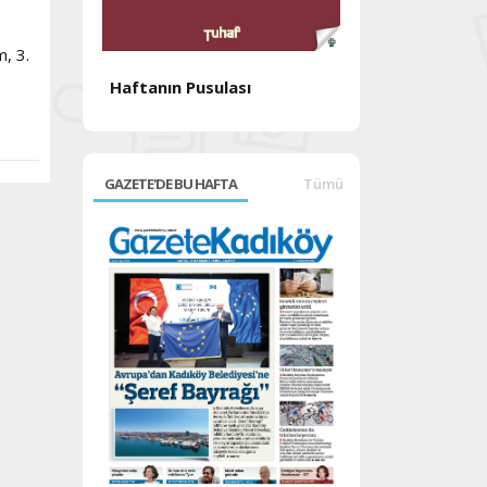
, 3.
Haftanın Pusulası
Haftanın Pusul
GAZETE'DE BU HAFTA
Tümü