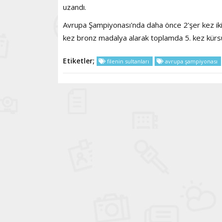
uzandı.
Avrupa Şampiyonası'nda daha önce 2'şer kez ikin
kez bronz madalya alarak toplamda 5. kez kürs
Etiketler;
filenin sultanları
avrupa şampiyonası