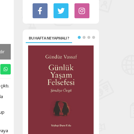
BU HAFTA NE YAPMALI ?
dır
çıktı.
da
lup
yaya