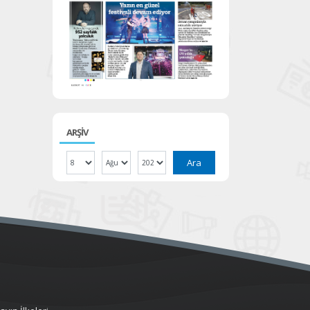
ARŞİV
Ara