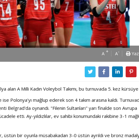
+
-
A
A
Yaz
alan A Milli Kadın Voleybol Takımı, bu turnuvada 5. kez kürsüye 
de ise Polonya'yı mağlup ederek son 4 takım arasına kaldı. Turnuva
şkenti Belgrad'da oynandı. "Filenin Sultanları" yarı finalde son Avrupa
mücadele etti. Ay-yıldızlılar, ev sahibi konumundaki rakibine 3-1 mağ
ler, üstün bir oyunla müsabakadan 3-0 üstün ayrıldı ve bronz madal