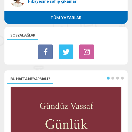
Hikâyesine sahip çıkanlar
TÜM YAZARLAR
SOSYAL AĞLAR
BU HAFTA NE YAPMALI ?