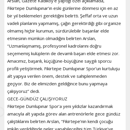
Arslan, Gazete Kadıköy’e yaptığı özel açıklamada,
Fikirtepe Dumlupınar’ın eski günlerine dönmesi için en az
bir yıl beklemeleri gerektiğini belirtti. Şeffaf orta ve uzun
vadeli planlarını yapmamış, çağın gerektirdiği gibi organize
olmamış hiçbir kurumun, sürdürülebilir başarılar elde
etmesinin mümkün olmadığını belirten Arslan,
“Uzmanlaşmamış, profesyonel kadrolarını doğru
seçememiş kulüplerin de devamlı başarı elde etmesi zor.
Amacımız, başarılı, küçüğüne-büyüğüne saygılı sporcu
profili yetiştirmek. Fikirtepe Dumlupınar Spor’un kurtuluşu
alt yapıya verilen önem, destek ve sahiplenmeden
geçiyor. Biz de elimizden geldiğince bunu yapmaya
çalışıyoruz” dedi.
GECE-GÜNDÜZ ÇALIŞIYORUZ
Fikirtepe Dumlupınar Spor’a yeni yıldızlar kazandırmak
amacıyla alt yapıda görev alan antrenörlerle gece gündüz
çalıştıklarını belirten Arslan, “Fikirtepe’nin kendi çocuğu
imkân verildiğinde neler yapabileceğini tüm Türkiye’ye