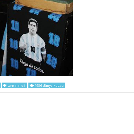
tanrının eli
1986 dünya kupası