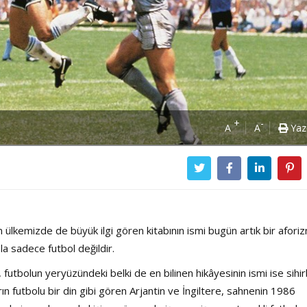
+
-
A
A
Yaz
ülkemizde de büyük ilgi gören kitabının ismi bugün artık bir afori
a sadece futbol değildir.
 futbolun yeryüzündeki belki de en bilinen hikâyesinin ismi ise sihi
fların futbolu bir din gibi gören Arjantin ve İngiltere, sahnenin 1986