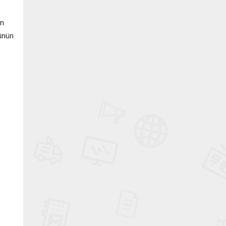
en
lünün