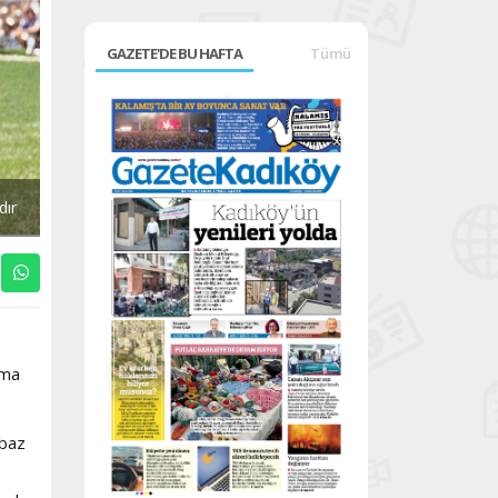
GAZETE'DE BU HAFTA
Tümü
dır
zma
rbaz