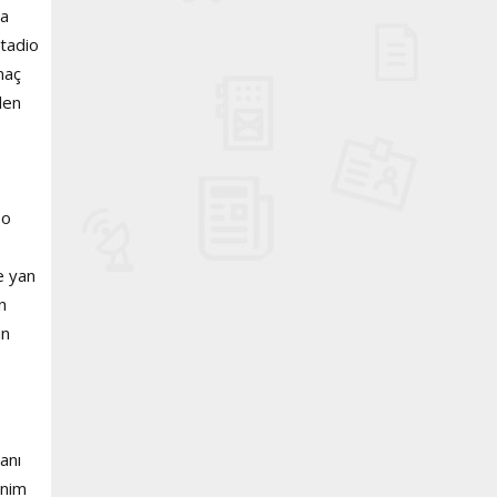
na
stadio
maç
len
so
e yan
n
ün
anı
enim