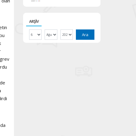
 olan
ARŞİV
etin
Ara
 bu
k
r
 grev
ordu
ede
a
irdi
ada