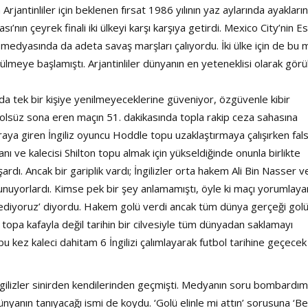
n Arjantinliler için beklenen fırsat 1986 yılının yaz aylarında ayakları
ın çeyrek finali iki ülkeyi karşı karşıya getirdi. Mexico City’nin E
medyasında da adeta savaş marşları çalıyordu. İki ülke için de bu 
örülmeye başlamıştı. Arjantinliler dünyanın en yeteneklisi olarak görü
unda tek bir kişiye yenilmeyeceklerine güveniyor, özgüvenle kibir
sı golsüz sona eren maçın 51. dakikasında topla rakip ceza sahasına
raya giren İngiliz oyuncu Hoddle topu uzaklaştırmaya çalışırken fal
anı ve kalecisi Shilton topu almak için yükseldiğinde onunla birlikte
ı. Ancak bir gariplik vardı; İngilizler orta hakem Ali Bin Nasser v
nuyorlardı. Kimse pek bir şey anlamamıştı, öyle ki maçı yorumlaya
az ediyoruz’ diyordu. Hakem golü verdi ancak tüm dünya gerçeği gol
 topa kafayla değil tarihin bir cilvesiyle tüm dünyadan saklamayı
bu kez kaleci dahitam 6 İngilizi çalımlayarak futbol tarihine geçecek
ngilizler sinirden kendilerinden geçmişti. Medyanın soru bombardım
yanın tanıyacağı ismi de koydu. ‘Golü elinle mi attın’ sorusuna ‘B