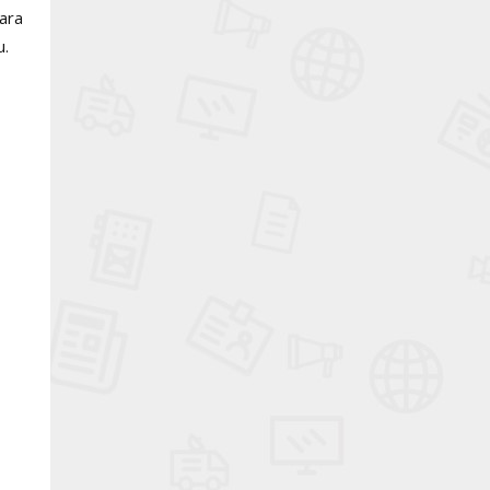
lara
u.