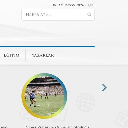
06 Ağustos 2026 - 13:31
Eğitim
Yazarlar
uluğu
Pedallar çevre için döndü
Engelsiz