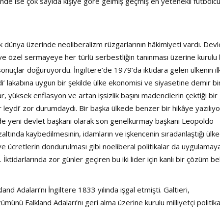
de ise çok sayıda kişiye göre gelmiş geçmiş en yetenekli futbolcu
tık dünya üzerinde neoliberalizm rüzgarlarının hâkimiyeti vardı. Devl
e özel sermayeye her türlü serbestliğin tanınması üzerine kurulu
sonuçlar doğuruyordu. İngiltere’de 1979’da iktidara gelen ülkenin il
’ lakabına uygun bir şekilde ülke ekonomisi ve siyasetine demir bi
r, yüksek enflasyon ve artan işsizlik başını madencilerin çektiği bir
ir leydi’ zor durumdaydı. Bir başka ülkede benzer bir hikâye yazılıy
1’de yeni devlet başkanı olarak son genelkurmay başkanı Leopoldo
gözaltında kaybedilmesinin, idamların ve işkencenin sıradanlaştığı ülk
ve ücretlerin dondurulması gibi noeliberal politikalar da uygulamay
İktidarlarında zor günler geçiren bu iki lider için kanlı bir çözüm bel
and Adaları’nı İngiltere 1833 yılında işgal etmişti. Galtieri,
ünü Falkland Adaları’nı geri alma üzerine kurulu milliyetçi politik