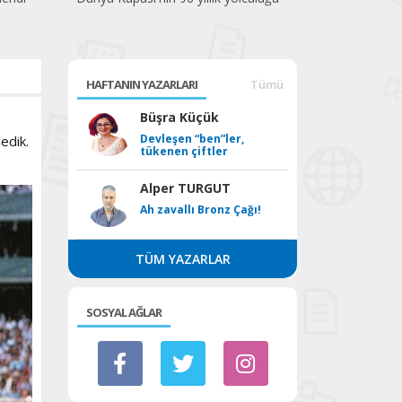
HAFTANIN YAZARLARI
Tümü
Büşra Küçük
Devleşen “ben”ler,
edik.
tükenen çiftler
Alper TURGUT
Ah zavallı Bronz Çağı!
TÜM YAZARLAR
SOSYAL AĞLAR