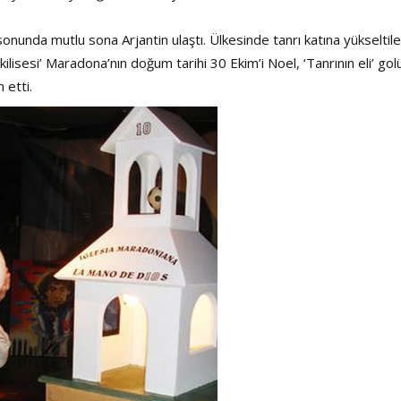
a sonunda mutlu sona Arjantin ulaştı. Ülkesinde tanrı katına yükseltil
i kilisesi’ Maradona’nın doğum tarihi 30 Ekim’i Noel, ‘Tanrının eli’ go
 etti.