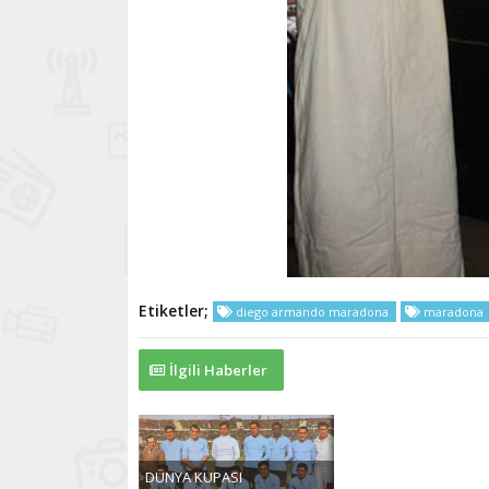
Etiketler;
diego armando maradona
maradona
İlgili Haberler
DÜNYA KUPASI