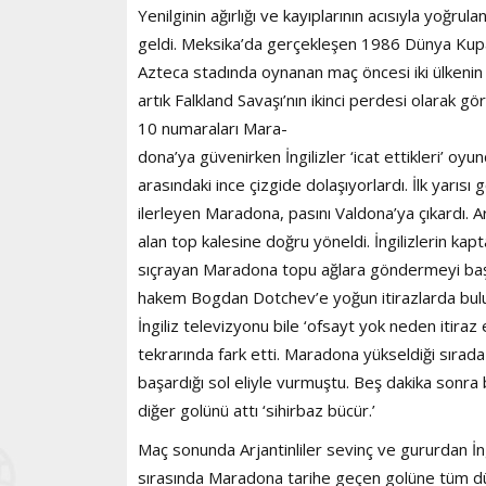
Yenilginin ağırlığı ve kayıplarının acısıyla yoğrula
geldi. Meksika’da gerçekleşen 1986 Dünya Kupası’n
Azteca stadında oynanan maç öncesi iki ülkenin 
artık Falkland Savaşı’nın ikinci perdesi olarak g
10 numaraları Mara-
dona’ya güvenirken İngilizler ‘icat ettikleri’ oy
arasındaki ince çizgide dolaşıyorlardı. İlk yarı
ilerleyen Maradona, pasını Valdona’ya çıkardı. A
alan top kalesine doğru yöneldi. İngilizlerin kapt
sıçrayan Maradona topu ağlara göndermeyi başard
hakem Bogdan Dotchev’e yoğun itirazlarda bulu
İngiliz televizyonu bile ‘ofsayt yok neden itir
tekrarında fark etti. Maradona yükseldiği sırada
başardığı sol eliyle vurmuştu. Beş dakika sonra 
diğer golünü attı ‘sihirbaz bücür.’
Maç sonunda Arjantinliler sevinç ve gururdan İ
sırasında Maradona tarihe geçen golüne tüm dün