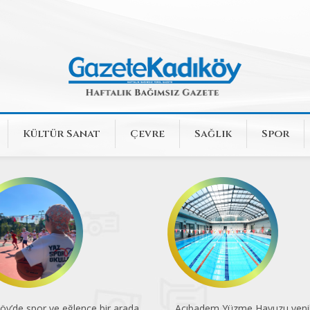
Kültür Sanat
Çevre
Sağlık
Spor
badem Yüzme Havuzu yenilendi
Dünya Kupası'nın 96 yıllık yolc