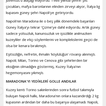
Juventus’u alaşağı ediyordu. 1986 yılında şehrin 'pis'
çocukları, mafya baronlarının elinden zirveyi alıyor, İtalya lig
kupasını güney şehri Napoli'ye getiriyordu.
Napoli’nin Maradona ile o beş yıllık dönemdeki başarıları
Güney İtalya’yı tekrar ‘Çizme’ye dahil ediyordu. Artık güney
sadece yolsuzluk, kanunsuzluk ve işsizlikle anılmazken
kuzeyliler de ırkçı söylemlerini ve komplekslerini geçici de
olsa bir kenara bırakmıştı.
Eşitsizliğin, nefretin, ihmalin ‘köylülüğün’ rövanşı alınmıştı.
Napoli; Milan, Torino ve Cenova gibi şehirlerden bir
eksiğinin olmadığını göstermiş, Kuzey İtalya’nın
hegemonyasını yıkmıştı.
MARADONA'YI YEDİKLERİ GOLLE ANDILAR
Kuzey kenti Torino sakinlerinden sonra futbol takımıyla
buluşan Napoli halkı, Maradona’nın onlara kazandırdığı 2 lig
kupasının ardından bir daha bu başarıya ulaşamadı. Napoli,