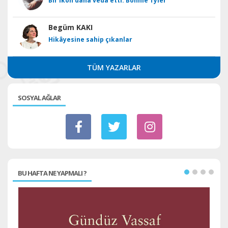
Bir ikon daha veda etti: Bonnie Tyler
Begüm KAKI
Hikâyesine sahip çıkanlar
TÜM YAZARLAR
SOSYAL AĞLAR
BU HAFTA NE YAPMALI ?