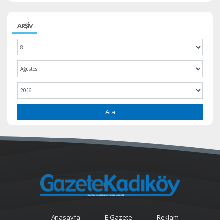
ARŞİV
Ara
Anasayfa
E-Gazete
Reklam