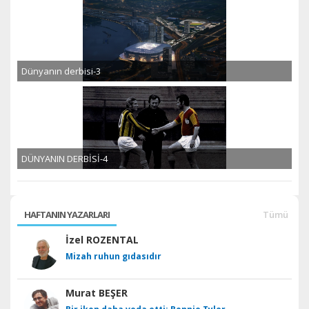
Dünyanın derbisi-3
DÜNYANIN DERBİSİ-4
HAFTANIN YAZARLARI
Tümü
İzel ROZENTAL
Mizah ruhun gıdasıdır
Murat BEŞER