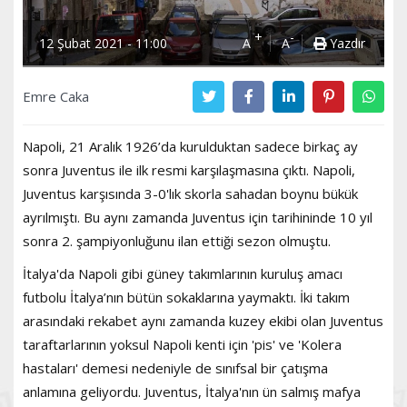
+
-
12 Şubat 2021 - 11:00
A
A
Yazdır
Emre Caka
Napoli, 21 Aralık 1926’da kurulduktan sadece birkaç ay
sonra Juventus ile ilk resmi karşılaşmasına çıktı. Napoli,
Juventus karşısında 3-0'lık skorla sahadan boynu bükük
ayrılmıştı. Bu aynı zamanda Juventus için tarihininde 10 yıl
sonra 2. şampiyonluğunu ilan ettiği sezon olmuştu.
İtalya'da Napoli gibi güney takımlarının kuruluş amacı
futbolu İtalya’nın bütün sokaklarına yaymaktı. İki takım
arasındaki rekabet aynı zamanda kuzey ekibi olan Juventus
taraftarlarının yoksul Napoli kenti için 'pis' ve 'Kolera
hastaları' demesi nedeniyle de sınıfsal bir çatışma
anlamına geliyordu. Juventus, İtalya'nın ün salmış mafya