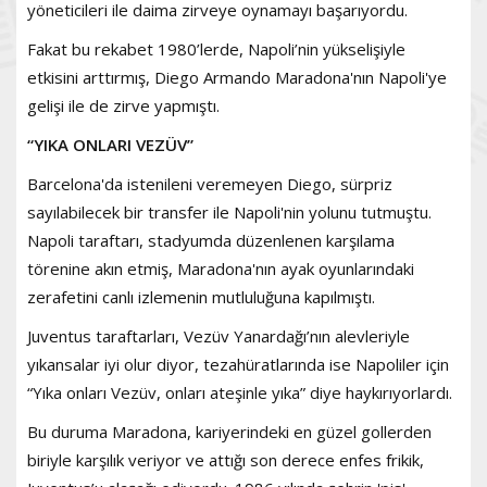
yöneticileri ile daima zirveye oynamayı başarıyordu.
Fakat bu rekabet 1980’lerde, Napoli’nin yükselişiyle
etkisini arttırmış, Diego Armando Maradona'nın Napoli'ye
gelişi ile de zirve yapmıştı.
“YIKA ONLARI VEZÜV”
Barcelona'da istenileni veremeyen Diego, sürpriz
sayılabilecek bir transfer ile Napoli'nin yolunu tutmuştu.
Napoli taraftarı, stadyumda düzenlenen karşılama
törenine akın etmiş, Maradona'nın ayak oyunlarındaki
zerafetini canlı izlemenin mutluluğuna kapılmıştı.
Juventus taraftarları, Vezüv Yanardağı’nın alevleriyle
yıkansalar iyi olur diyor, tezahüratlarında ise Napoliler için
“Yıka onları Vezüv, onları ateşinle yıka” diye haykırıyorlardı.
Bu duruma Maradona, kariyerindeki en güzel gollerden
biriyle karşılık veriyor ve attığı son derece enfes frikik,