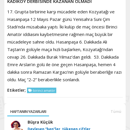
KADIKÖY DERBİSİNDE KAZANAN OLMADI
17. Grupta birbirine karşı mücadele eden Kozyatağı ve
Hasanpaşa 12 Mayıs Pazar günü Yenisahra Suni Çim
Stadı’nda müsabaka yaptı. İki kulüp de maç öncesi Birinci
Amatör iddiasını kaybetmesine rağmen maç büyük bir
mücadeleye sahne oldu. Hasanpaşa 6. Dakikada Ali
Taştan’ın golüyle maça hızlı başlarken, Kozyatağı’ndan
cevap 26. Dakikada Burak Yılmaz’dan geldi. 53. Dakikada
Emre Arslan’ın golü ile öne geçen Hasanpaşa, hemen 4
dakika sonra Ramazan Kargacı’nın golüyle beraberliğe razı
oldu. Maç “2-2” beraberlikle sonlandı.
Etiketler;
birinci amatör
HAFTANIN YAZARLARI
Tümü
Büşra Küçük
Devleşen “ben”ler, tükenen çiftler