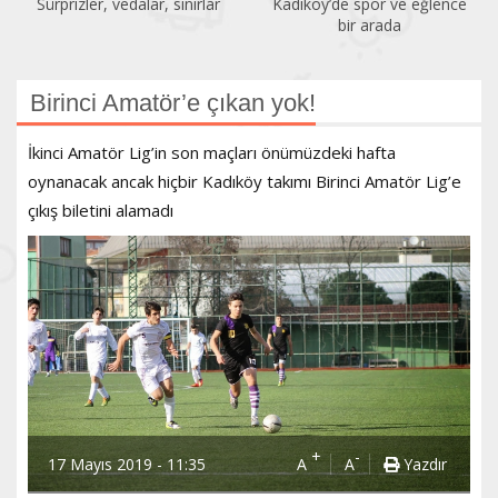
Kadıköy’de spor ve eğlence
Acıbadem Yüzme Havuzu
bir arada
yenilendi
Birinci Amatör’e çıkan yok!
İkinci Amatör Lig’in son maçları önümüzdeki hafta
oynanacak ancak hiçbir Kadıköy takımı Birinci Amatör Lig’e
çıkış biletini alamadı
+
-
17 Mayıs 2019 - 11:35
A
A
Yazdır