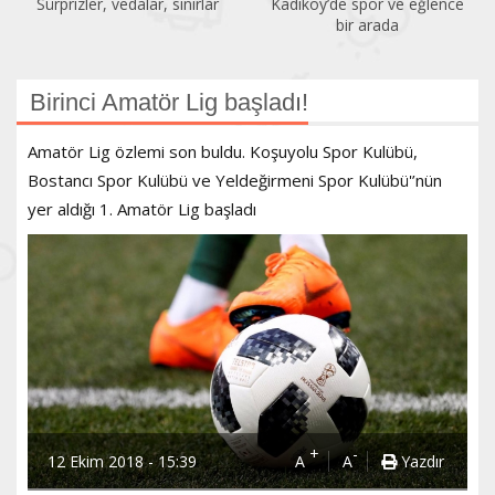
Sürprizler, vedalar, sınırlar
Kadıköy’de spor ve eğlence
bir arada
Birinci Amatör Lig başladı!
Amatör Lig özlemi son buldu. Koşuyolu Spor Kulübü,
Bostancı Spor Kulübü ve Yeldeğirmeni Spor Kulübü'’nün
yer aldığı 1. Amatör Lig başladı
+
-
12 Ekim 2018 - 15:39
A
A
Yazdır