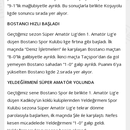
“9-1”lik mağlubiyetle ayrıldı. Bu sonuçlarla birlikte Koşuyolu
ligde sonuncu sırada yer alıyor.
BOSTANCI HIZLI BAŞLADI
Geçtiğimiz sezon Süper Amatör Lig’den 1. Amatör Lig’e
düşen Bostancı Spor Kulübü lige fırtına gibi başladı. İlk
maçında “Deniz İşletmeleri” ile karşılaşan Bostancı maçtan
“8-0”lık galibiyetle ayrıldı. İkinci maçta Taçspor’dan da gol
yemeyen Bostancı sahadan “1-0” galip ayrıldı. Puanını 6’ya
yükselten Bostancı ligde 2.sırada yer alıyor.
YELDEĞİRMENİ SÜPER AMATÖR YOLUNDA
Geçtiğimiz sene Bostancı Spor ile birlikte 1. Amatör Lig’e
düşen Kadıköy’ün köklü kulüplerinden Yeldeğirmeni Spor
Kulübü sezona Süper Amatör Lig’e tekrar dönme
parolasıyla başlarken, ilk maçında Şile ile karşılaştı. Nefes
kesen mücadelede Yeldeğirmeni “1-0” galip geldi.