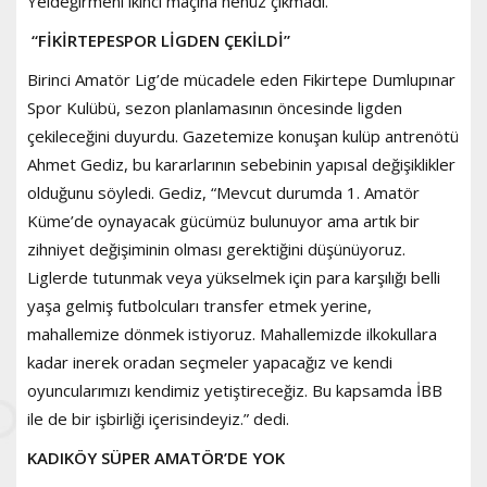
Yeldeğirmeni ikinci maçına henüz çıkmadı.
“FİKİRTEPESPOR LİGDEN ÇEKİLDİ”
Birinci Amatör Lig’de mücadele eden Fikirtepe Dumlupınar
Spor Kulübü, sezon planlamasının öncesinde ligden
çekileceğini duyurdu. Gazetemize konuşan kulüp antrenötü
Ahmet Gediz, bu kararlarının sebebinin yapısal değişiklikler
olduğunu söyledi. Gediz, “Mevcut durumda 1. Amatör
Küme’de oynayacak gücümüz bulunuyor ama artık bir
zihniyet değişiminin olması gerektiğini düşünüyoruz.
Liglerde tutunmak veya yükselmek için para karşılığı belli
yaşa gelmiş futbolcuları transfer etmek yerine,
mahallemize dönmek istiyoruz. Mahallemizde ilkokullara
kadar inerek oradan seçmeler yapacağız ve kendi
oyuncularımızı kendimiz yetiştireceğiz. Bu kapsamda İBB
ile de bir işbirliği içerisindeyiz.” dedi.
KADIKÖY SÜPER AMATÖR’DE YOK