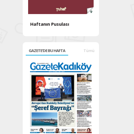
Haftanın Pusulası
Haftanın Pusul
GAZETE'DE BU HAFTA
Tümü