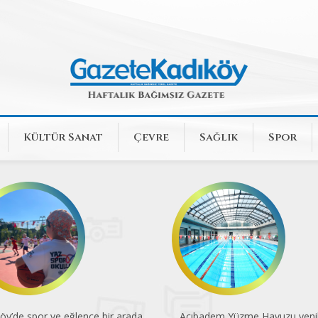
Kültür Sanat
Çevre
Sağlık
Spor
öy’de spor ve eğlence bir arada
Acıbadem Yüzme Havuzu yenil