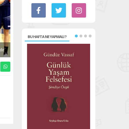
BU HAFTA NE YAPMALI ?
dır