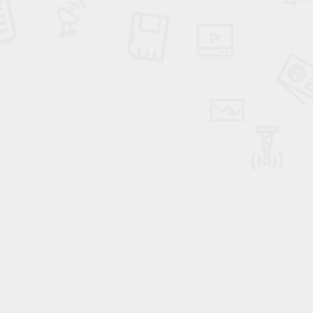
Haftanın Sinevizyonu
Haftanın Pusulası