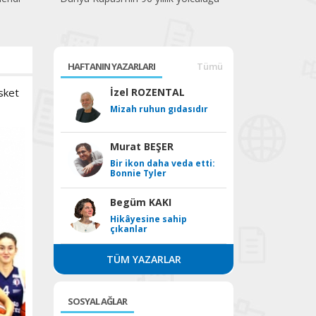
HAFTANIN YAZARLARI
Tümü
sket
İzel ROZENTAL
Mizah ruhun gıdasıdır
Murat BEŞER
Bir ikon daha veda etti:
Bonnie Tyler
Begüm KAKI
Hikâyesine sahip
çıkanlar
TÜM YAZARLAR
SOSYAL AĞLAR