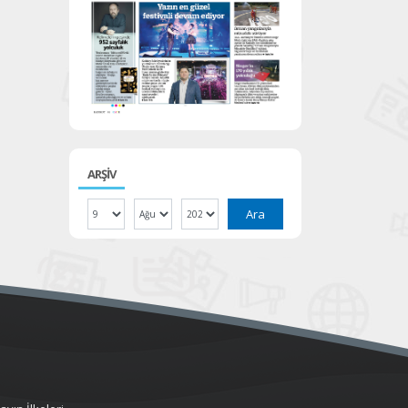
ARŞİV
Ara