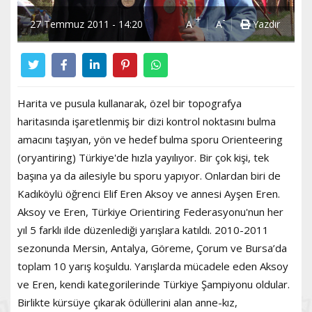
+
-
27 Temmuz 2011 - 14:20
A
A
Yazdır
Harita ve pusula kullanarak, özel bir topografya
haritasında işaretlenmiş bir dizi kontrol noktasını bulma
amacını taşıyan, yön ve hedef bulma sporu Orienteering
(oryantiring) Türkiye'de hızla yayılıyor. Bir çok kişi, tek
başına ya da ailesiyle bu sporu yapıyor. Onlardan biri de
Kadıköylü öğrenci Elif Eren Aksoy ve annesi Ayşen Eren.
Aksoy ve Eren, Türkiye Orientiring Federasyonu'nun her
yıl 5 farklı ilde düzenlediği yarışlara katıldı. 2010-2011
sezonunda Mersin, Antalya, Göreme, Çorum ve Bursa’da
toplam 10 yarış koşuldu. Yarışlarda mücadele eden Aksoy
ve Eren, kendi kategorilerinde Türkiye Şampiyonu oldular.
Birlikte kürsüye çıkarak ödüllerini alan anne-kız,