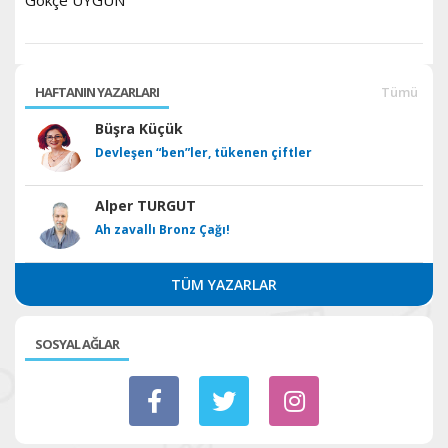
Gökçe UYGUN
HAFTANIN YAZARLARI
Tümü
Büşra Küçük
Devleşen “ben”ler, tükenen çiftler
Alper TURGUT
Ah zavallı Bronz Çağı!
TÜM YAZARLAR
SOSYAL AĞLAR