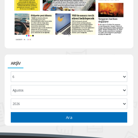
ARŞİV
Ara