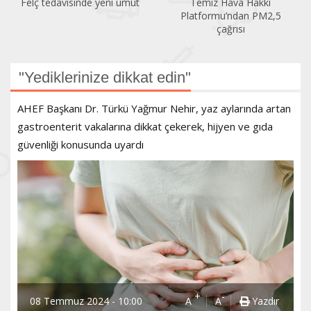
Felç tedavisinde yeni umut
Temiz Hava Hakkı
Platformu’ndan PM2,5
çağrısı
"Yediklerinize dikkat edin"
AHEF Başkanı Dr. Türkü Yağmur Nehir, yaz aylarında artan
gastroenterit vakalarına dikkat çekerek, hijyen ve gıda
güvenliği konusunda uyardı
+
-
08 Temmuz 2024 - 10:00
A
A
Yazdır