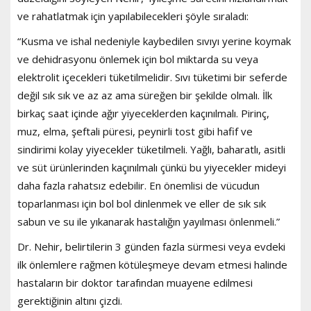
ve rahatlatmak için yapılabilecekleri şöyle sıraladı:
“Kusma ve ishal nedeniyle kaybedilen sıvıyı yerine koymak
ve dehidrasyonu önlemek için bol miktarda su veya
elektrolit içecekleri tüketilmelidir. Sıvı tüketimi bir seferde
değil sık sık ve az az ama süreğen bir şekilde olmalı. İlk
birkaç saat içinde ağır yiyeceklerden kaçınılmalı. Pirinç,
muz, elma, şeftali püresi, peynirli tost gibi hafif ve
sindirimi kolay yiyecekler tüketilmeli. Yağlı, baharatlı, asitli
ve süt ürünlerinden kaçınılmalı çünkü bu yiyecekler mideyi
daha fazla rahatsız edebilir. En önemlisi de vücudun
toparlanması için bol bol dinlenmek ve eller de sık sık
sabun ve su ile yıkanarak hastalığın yayılması önlenmeli.”
Dr. Nehir, belirtilerin 3 günden fazla sürmesi veya evdeki
ilk önlemlere rağmen kötüleşmeye devam etmesi halinde
hastaların bir doktor tarafından muayene edilmesi
gerektiğinin altını çizdi.