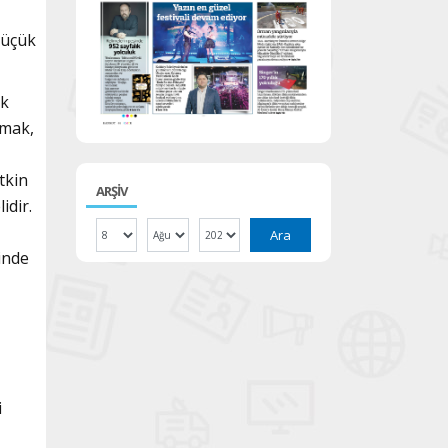
küçük
ık
kmak,
tkin
ARŞİV
idir.
Ara
sinde
i