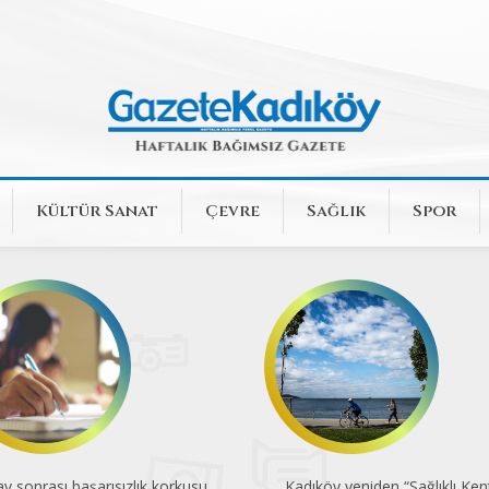
Kültür Sanat
Çevre
Sağlık
Spor
av sonrası başarısızlık korkusu
Kadıköy yeniden “Sağlıklı Ken