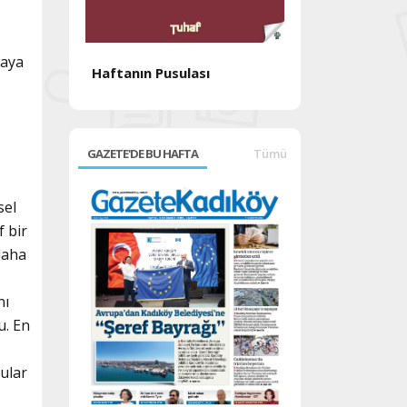
taya
Haftanın Pusulası
Haftanın Pusul
GAZETE'DE BU HAFTA
Tümü
sel
f bir
 daha
nı
u. En
ular