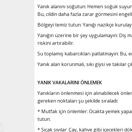
Yanık alanını soğutun: Hemen soğuk suyun a
Bu, cildin daha fazla zarar görmesini engell
Bölgeyi temiz tutun: Yanığı nazikçe kurulayın
Yanığın üzerine bir şey uygulamayın:
Diş m
riskini artırabilir.
Su toplamış kabarcıkları patlatmayın: Bu, en
Yanık alan korunmalı, sıkı giysi ve takılar çı
YANIK VAKALARINI ÖNLEMEK
Yanıkların önlenmesi için alınabilecek önl
gereken noktaları şu şekilde sıraladı:
* Mutfak için önlemler: Ocakta yemek yapar
tutun.
* Sıcak sıvılar: Çay, kahve gibi içecekleri d