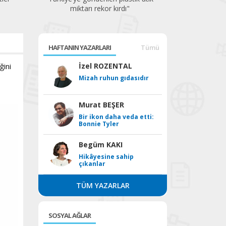
miktarı rekor kırdı"
soru
HAFTANIN YAZARLARI
Tümü
ğini
İzel ROZENTAL
Mizah ruhun gıdasıdır
Murat BEŞER
Bir ikon daha veda etti:
Bonnie Tyler
Begüm KAKI
Hikâyesine sahip
çıkanlar
TÜM YAZARLAR
SOSYAL AĞLAR