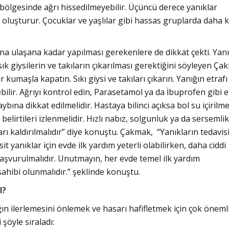
bölgesinde ağrı hissedilmeyebilir. Üçüncü derece yanıklar
 oluşturur. Çocuklar ve yaşlılar gibi hassas gruplarda daha 
na ulaşana kadar yapılması gerekenlere de dikkat çekti. Yan
 giysilerin ve takıların çıkarılması gerektiğini söyleyen Ça
r kumaşla kapatın. Sıkı giysi ve takıları çıkarın. Yanığın etrafı
bilir. Ağrıyı kontrol edin, Parasetamol ya da İbuprofen gibi e
aybına dikkat edilmelidir. Hastaya bilinci açıksa bol su içirilmel
elirtileri izlenmelidir. Hızlı nabız, solgunluk ya da sersemlik
karı kaldırılmalıdır” diye konuştu. Çakmak, “Yanıkların tedavi
 yanıklar için evde ilk yardım yeterli olabilirken, daha ciddi
aşvurulmalıdır. Unutmayın, her evde temel ilk yardım
ahibi olunmalıdır.” şeklinde konuştu.
I?
ğın ilerlemesini önlemek ve hasarı hafifletmek için çok öneml
şöyle sıraladı: