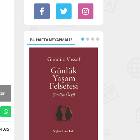
BU HAFTA NE YAPMALI ?
dır
itesi