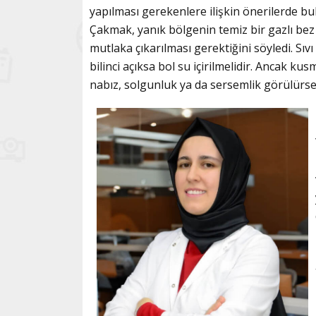
yapılması gerekenlere ilişkin önerilerde b
Çakmak, yanık bölgenin temiz bir gazlı bez y
mutlaka çıkarılması gerektiğini söyledi. Sı
bilinci açıksa bol su içirilmelidir. Ancak kusm
nabız, solgunluk ya da sersemlik görülürse, h