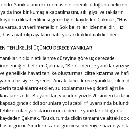
ulundu. Yanık alanın korunmasının önemli olduğunu belirten
a da ince bir kumaşla kapatılmasını, sıkı giysi ve takıların
Haftanın Sinevizyonu
Haftanın Pusulası
vı kaybına dikkat edilmesi gerektiğini kaydeden Çakmak, “Has
a varsa, sıvı verilmemelidir. Şok belirtileri izlenmelidir. Hızlı
asta yatırılıp ayakları hafif yukarı kaldırılmalıdır.” dedi.
EN TEHLİKELİSİ ÜÇÜNCÜ DERECE YANIKLAR
Yanıkların cildin etkilenme düzeyine göre üç derecede
incelendiğini belirten Çakmak, “Birinci derece yanıklar yüzey
ve genellikle hayati tehlike oluşturmaz; ciltte kızarma ve hafi
yanma hissiyle seyreder. Ancak ikinci derece yanıklar, cildin
derin tabakalarını etkiler, su toplanması ve şiddetli ağrı ile
karakterizedir. Bu yanıklar, vücudun yüzde 20’sinden fazlası
kapsadığında ciddi sorunlara yol açabilir.” uyarısında bulund
tehlikeli olan yanıkların üçüncü derece yanıklar olduğunu
kaydeden Çakmak, “Bu durumda cildin tamamı ve alttaki dok
hasar görür. Sinirlerin zarar görmesi nedeniyle bazen yanık