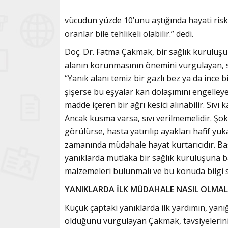
vücudun yüzde 10’unu aştığında hayati risk
oranlar bile tehlikeli olabilir.” dedi.
Doç. Dr. Fatma Çakmak, bir sağlık kuruluşu
alanın korunmasının önemini vurgulayan, sık
“Yanık alanı temiz bir gazlı bez ya da ince bi
şişerse bu eşyalar kan dolaşımını engelleye
madde içeren bir ağrı kesici alınabilir. Sıvı k
Ancak kusma varsa, sıvı verilmemelidir. Şok b
görülürse, hasta yatırılıp ayakları hafif yu
zamanında müdahale hayat kurtarıcıdır. Basit
yanıklarda mutlaka bir sağlık kuruluşuna b
malzemeleri bulunmalı ve bu konuda bilgi s
YANIKLARDA İLK MÜDAHALE NASIL OLMAL
Küçük çaptaki yanıklarda ilk yardımın, yanı
olduğunu vurgulayan Çakmak, tavsiyelerini 