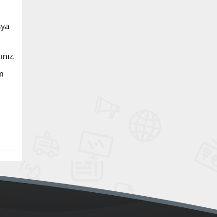
şya
nız.
am