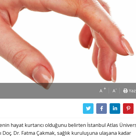
+
-
A
A
Yaz
in hayat kurtarıcı olduğunu belirten İstanbul Atlas Ünivers
anı Doç. Dr. Fatma Çakmak, sağlık kuruluşuna ulaşana kadar