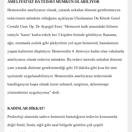
AMELİYATSIZ DA TEDAVİ MÜMKÜN OLABİLİYOR
Hemoroidin ameliyatsız olarak, yatarak nekahat dönemi gerektirmeyen
tedavisinin mümkün olduğunu açıklayan Uluslararası On Klinik Genel
Cerrahi Uzm. Op. Dr. Ayşegül Ener, “Hemoroit halk arasındaki bilinen
ismiyle ‘basur’ kadın-erkek her 3 kişiden birinde görülüyor. Kanama,
ağrı, oturmada zorluk gibi şikâyetlere yol açan hemoroid, hastalarının
yaşam kalitesini düşürüyor. Hemoroidin 4. dereceye kadar olan vakalarda
ameliyatsız olarak tedavisi mümkün. Bu tedavi metodu nekahat dönemi
yani yatarak dinleme gerektirmediği gibi 10 dakika gibi kısa bir süre
içerisinde uygulanabiliniyor. Hemoroidin ameliyatsız tedavisinde
bandligasyon başta olmak üzere infrared, surgitron, skleroterapi
yöntemlerini uyguluyoruz” dedi.
KADINLAR DİKKAT!
Proktoloji alanında sadece hemoroit hastalığının tedavisi konusunda
değil fistül, fissür, siğil gibi anal bölgede görülen çok çeşitli