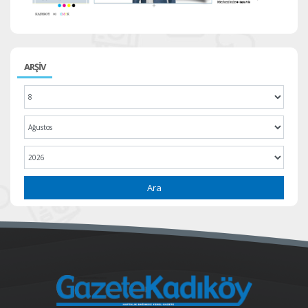
ARŞİV
Ara