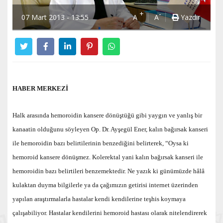
+
-
07 Mart 2013 - 13:55
A
A
Yazdır
HABER MERKEZİ
Halk arasında hemoroidin kansere dönüştüğü gibi yaygın ve yanlış bir
kanaatin olduğunu söyleyen Op. Dr. Ayşegül Ener, kalın bağırsak kanseri
ile hemoroidin bazı belirtilerinin benzediğini belirterek, “Oysa ki
hemoroid kansere dönüşmez. Kolerektal yani kalın bağırsak kanseri ile
hemoroidin bazı belirtileri benzemektedir. Ne yazık ki günümüzde hâlâ
kulaktan duyma bilgilerle ya da çağımızın getirisi internet üzerinden
yapılan araştırmalarla hastalar kendi kendilerine teşhis koymaya
çalışabiliyor. Hastalar kendilerini hemoroid hastası olarak nitelendirerek