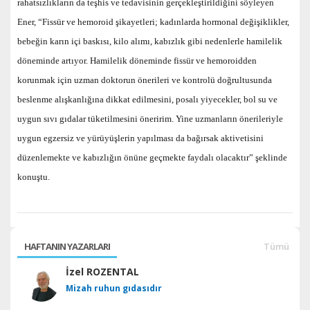
rahatsızlıkların da teşhis ve tedavisinin gerçekleştirildiğini söyleyen
Ener, “Fissür ve hemoroid şikayetleri; kadınlarda hormonal değişiklikler,
bebeğin karın içi baskısı, kilo alımı, kabızlık gibi nedenlerle hamilelik
döneminde artıyor. Hamilelik döneminde fissür ve hemoroidden
korunmak için uzman doktorun önerileri ve kontrolü doğrultusunda
beslenme alışkanlığına dikkat edilmesini, posalı yiyecekler, bol su ve
uygun sıvı gıdalar tüketilmesini öneririm. Yine uzmanların önerileriyle
uygun egzersiz ve yürüyüşlerin yapılması da bağırsak aktivetisini
düzenlemekte ve kabızlığın önüne geçmekte faydalı olacaktır” şeklinde
konuştu.
HAFTANIN YAZARLARI
Tümü
İzel ROZENTAL
Mizah ruhun gıdasıdır