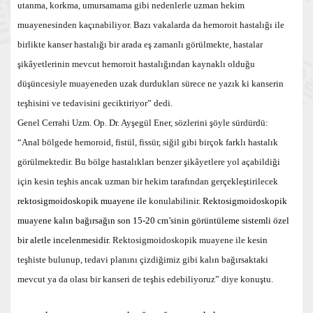
utanma, korkma, umursamama gibi nedenlerle uzman hekim
muayenesinden kaçınabiliyor. Bazı vakalarda da hemoroit hastalığı ile
birlikte kanser hastalığı bir arada eş zamanlı görülmekte, hastalar
şikâyetlerinin mevcut hemoroit hastalığından kaynaklı olduğu
düşüncesiyle muayeneden uzak durdukları sürece ne yazık ki kanserin
teşhisini ve tedavisini geciktiriyor” dedi.
Genel Cerrahi Uzm. Op. Dr. Ayşegül Ener, sözlerini şöyle sürdürdü:
“Anal bölgede hemoroid, fistül, fissür, siğil gibi birçok farklı hastalık
görülmektedir. Bu bölge hastalıkları benzer şikâyetlere yol açabildiği
için kesin teşhis ancak uzman bir hekim tarafından gerçekleştirilecek
rektosigmoidoskopik muayene ile
konulabilinir.
Rektosigmoidoskopik
muayene kalın bağırsağın son 15-20 cm’sinin görüntüleme sistemli özel
bir aletle incelenmesidir.
Rektosigmoidoskopik muayene ile kesin
teşhiste bulunup, tedavi planını çizdiğimiz gibi kalın bağırsaktaki
mevcut ya da olası bir kanseri de teşhis edebiliyoruz” diye konuştu.