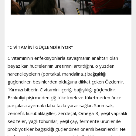
“C VİTAMİNİ GÜÇLENDİRİYOR”
C vitamininin enfeksiyonlarla savaşmanın anahtarı olan
beyaz kan hücrelerinin üretimini artırdığını, o yüzden
narencileyelerin (portakal, mandalina..) bağışıklığı
güçlendiren besinlerden olduğuna dikkat çeken Özdemir,
“Kırmızı biberin C vitamini içeriği bağışıklığı güçlendirir.
Brokoliyi pişirmeden çiğ tüketmek ve tüketmeden önce
parçalara ayırmak daha fazla yarar sağlar. Sarımsak,
zencefil, kurubaklagiller, zerdeçal, Omega-3, yeşil yapraklı
sebzeler, yağlı tohumlar, yeşil çay, fermente ürünler ile
probiyotikler bağışıklığı güçlendiren önemli besinlerdir. Ne