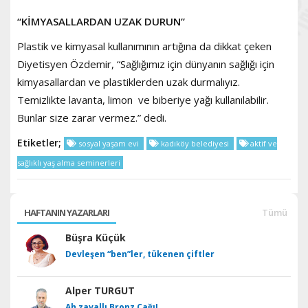
“KİMYASALLARDAN UZAK DURUN”
Plastik ve kimyasal kullanımının artığına da dikkat çeken
Diyetisyen Özdemir, “Sağlığımız için dünyanın sağlığı için
kimyasallardan ve plastiklerden uzak durmalıyız.
Temizlikte lavanta, limon ve biberiye yağı kullanılabilir.
Bunlar size zarar vermez.” dedi.
Etiketler;
sosyal yaşam evi
kadıköy belediyesi
aktif ve
sağlıklı yaş alma seminerleri
HAFTANIN YAZARLARI
Tümü
Büşra Küçük
Devleşen “ben”ler, tükenen çiftler
Alper TURGUT
Ah zavallı Bronz Çağı!