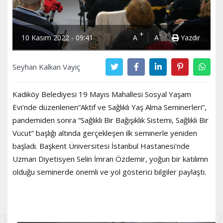
+
-
10 Kasım 2022 - 09:41
A
A
Yazdır
Seyhan Kalkan Vayiç
Kadıköy Belediyesi 19 Mayıs Mahallesi Sosyal Yaşam
Evi'nde düzenlenen“Aktif ve Sağlıklı Yaş Alma Seminerleri”,
pandemiden sonra “Sağlıklı Bir Bağışıklık Sistemi, Sağlıklı Bir
Vücut” başlığı altında gerçekleşen ilk seminerle yeniden
başladı. Başkent Üniversitesi İstanbul Hastanesi'nde
Uzman Diyetisyen Selin İmran Özdemir, yoğun bir katılımn
olduğu seminerde önemli ve yol gösterici bilgiler paylaştı.