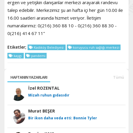
ergen ve yetişkin danışanlar merkezi arayarak randevu
talep edebilir. Merkezimiz şu an hafta içi her gün 10.00 ile
16.00 saatleri arasında hizmet veriyor. İletişim
numaralarımız: 0(216) 360 88 10 - 0(216) 360 88 30 -
0(216) 414 67 11”
Etiketler;
Kadıköy Belediyesi
koruyucu ruh sağlığı merkezi
kaygı
pandemi
HAFTANIN YAZARLARI
Tümü
İzel ROZENTAL
Mizah ruhun gıdasıdır
Murat BEŞER
Bir ikon daha veda etti: Bonnie Tyler