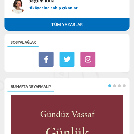
Begüm KAKI
Hikâyesine sahip çıkanlar
TÜM YAZARLAR
SOSYAL AĞLAR
BU HAFTA NE YAPMALI ?