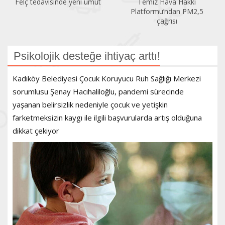
Temiz Hava Hakkı
Sıcaklık arttıkça klimaya da
Platformu’ndan PM2,5
ihtiyaç artıyor
çağrısı
Psikolojik desteğe ihtiyaç arttı!
Kadıköy Belediyesi Çocuk Koruyucu Ruh Sağlığı Merkezi
sorumlusu Şenay Hacıhaliloğlu, pandemi sürecinde
yaşanan belirsizlik nedeniyle çocuk ve yetişkin
farketmeksizin kaygı ile ilgili başvurularda artış olduğuna
dikkat çekiyor