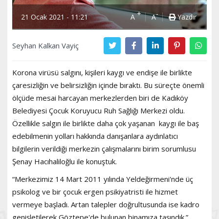
+
-
21 Ocak 2021 - 11:21
A
A
Yazdır
Seyhan Kalkan Vayiç
Korona virüsü salgını, kişileri kaygı ve endişe ile birlikte
çaresizliğin ve belirsizliğin içinde bıraktı. Bu süreçte önemli
ölçüde mesai harcayan merkezlerden biri de Kadıköy
Belediyesi Çocuk Koruyucu Ruh Sağlığı Merkezi oldu.
Özellikle salgın ile birlikte daha çok yaşanan kaygı ile baş
edebilmenin yolları hakkında danışanlara aydınlatıcı
bilgilerin verildiği merkezin çalışmalarını birim sorumlusu
Şenay Hacıhaliloğlu ile konuştuk.
“Merkezimiz 14 Mart 2011 yılında Yeldeğirmeni'nde üç
psikolog ve bir çocuk ergen psikiyatristi ile hizmet
vermeye başladı. Artan talepler doğrultusunda ise kadro
genişletilerek Göztepe'de bulunan binamıza taşındık.”