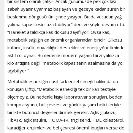
bir sistem olarak çalışır. Ancak günümüzde pek çok kişi
sabah uyanır uyanmaz başlayan ve geceye kadar süren bir
beslenme döngüsünün içinde yaşıyor. Bu da vücudun yağ
yakma kapasitesini azaltabiliyor” dedi ve şöyle devam etti:
“Hareket azaldıkça kas dokusu zayıflıyor. Oysa kas,
metabolik sağlığın en önemli organlarından biridir. Glikozu
kullanır, insülin duyarlılığını destekler ve enerji yönetiminde
aktif rol oynar. Bu nedenle modern yaşam tarzı yalnızca
kilo artışına değil, metabolik kapasitenin azalmasına da yol
açabiliyor.”
Metabolik esnekliğin nasıl fark edilebileceği hakkında da
konuşan Çiftçi, “Metabolik esnekliği tek bir kan testiyle
ölçemeyiz. Bu nedenle kişiyi laboratuvar sonuçları, beden
kompozisyonu, bel çevresi ve günlük yaşam belirtileriyle
birlikte bütüncül değerlendirmek gerekir. Açlık glukozu,
HbA1c, açlık insülini, HOMA-IR, trigliserid, HDL kolesterol,
karaciğer enzimleri ve bel çevresi önemli ipuçları verse de