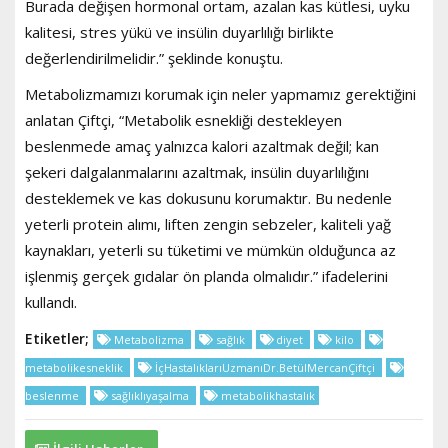
Burada değişen hormonal ortam, azalan kas kütlesi, uyku
kalitesi, stres yükü ve insülin duyarlılığı birlikte
değerlendirilmelidir.” şeklinde konuştu.
Metabolizmamızı korumak için neler yapmamız gerektiğini
anlatan Çiftçi, “Metabolik esnekliği destekleyen
beslenmede amaç yalnızca kalori azaltmak değil; kan
şekeri dalgalanmalarını azaltmak, insülin duyarlılığını
desteklemek ve kas dokusunu korumaktır. Bu nedenle
yeterli protein alımı, liften zengin sebzeler, kaliteli yağ
kaynakları, yeterli su tüketimi ve mümkün olduğunca az
işlenmiş gerçek gıdalar ön planda olmalıdır.” ifadelerini
kullandı.
Etiketler;
Metabolizma
sağlık
diyet
kilo
metabolikesneklik
İçHastalıklarıUzmanıDr.BetülMercanÇiftçi
beslenme
sağlıklıyaşalma
metabolikhastalık