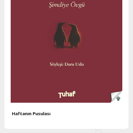
Haftanın Pusulası
H