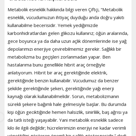
Metabolik esneklik hakkında bilgi veren Çiftçi, “Metabolik
esneklik, vücudumuzun ihtiyaç duyduğu anda doğru yakıtı
kullanabilme becerisidir. Yemek yediğimizde
karbonhidratlardan gelen glikozu kullanırız; öğün aralarında,
gece boyunca ya da daha uzun açlık dönemlerinde ise yağ
depolarımızı enerjiye çevirebilmemiz gerekir. Sağlıklı bir
metabolizma bu geçişleri zorlanmadan yapar. Ben
hastalarıma bunu genellikle hibrit araç örneğiyle
anlatıyorum. Hibrit bir araç gerektiğinde elektrik,
gerektiğinde benzin kullanabilir. Vücudumuz da benzer
şekilde gerektiğinde şekeri, gerektiğinde yağı enerji
kaynağı olarak kullanabilmelidir. Sorun, metabolizmanın
sürekli şekere bağımlı hale gelmesiyle başlar. Bu durumda
kişi öğün geciktiğinde hemen halsizlik, sinirlilik, baş ağrısı ya
da tatlı isteği yaşayabilir. Yani metabolik esneklik sadece
kilo ile ilgili değildir; hücrelerimizin enerjiyi ne kadar verimli
yönettiğini gösteren önemli bir sağlık göstergesidir.” dedi.