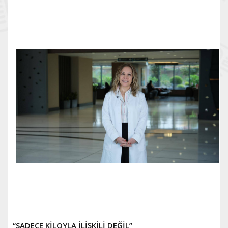
“SADECE KİLOYLA İLİŞKİLİ DEĞİL”