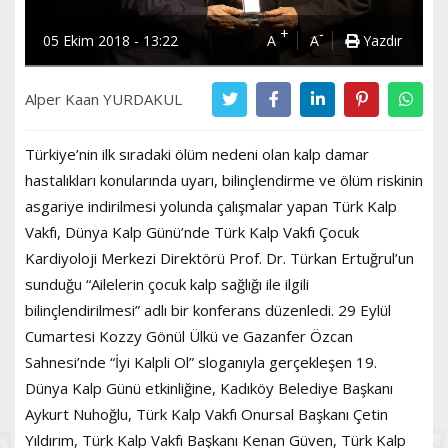
+
-
05 Ekim 2018 - 13:22
A
A
Yazdır
Alper Kaan YURDAKUL
Türkiye’nin ilk sıradaki ölüm nedeni olan kalp damar
hastalıkları konularında uyarı, bilinçlendirme ve ölüm riskinin
asgariye indirilmesi yolunda çalışmalar yapan Türk Kalp
Vakfı, Dünya Kalp Günü’nde Türk Kalp Vakfı Çocuk
Kardiyoloji Merkezi Direktörü Prof. Dr. Türkan Ertuğrul’un
sunduğu “Ailelerin çocuk kalp sağlığı ile ilgili
bilinçlendirilmesi” adlı bir konferans düzenledi. 29 Eylül
Cumartesi Kozzy Gönül Ülkü ve Gazanfer Özcan
Sahnesi’nde “İyi Kalpli Ol” sloganıyla gerçekleşen 19.
Dünya Kalp Günü etkinliğine, Kadıköy Belediye Başkanı
Aykurt Nuhoğlu, Türk Kalp Vakfı Onursal Başkanı Çetin
Yıldırım, Türk Kalp Vakfı Başkanı Kenan Güven, Türk Kalp