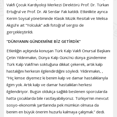
Vakfı Çocuk Kardiyoloji Merkezi Direktörü Prof. Dr. Türkan
Ertuğrul ve Prof. Dr. Ali Serdar Fak katıldı. Etkinlikte ayrıca
Kerim Soysal yönetiminde Klasik Müzik Resitali ve Melisa
Akgül’e ait “Yolculuk” adlı fotoğraf sergisi de
gerçekleştirildi.
“DÜNYANIN GÜNDEMİNE BİZ GETİRDİK”
Etkinliğin açılışında konuşan Türk Kalp Vakfı Onursal Başkanı
Çetin Yıldırımakın, Dünya Kalp Günü’nü dünya gündemine
Türk Kalp Vakfı’nın soktuğuna dikkat çekerek, artık kalp
hastalığını herkesin ilgilendirdiğini söyledi. Yıldırımakın, ,
“Hiç kimse diyemez ki benim kalp ve damar hastalıklarıyla
ilgim yok. Artık kalp ve damar hastalıkları herkesi
ilgilendiriyor. Bugün oldukça sağlıklı beslenen sporcularda
hatta çocuklarda bile rastlayabiliyoruz. Türkiye’nin mevcut
sosyo-ekonomik şartlarında pek mümkün olmasa da
benim en büyük önerim huzurlu kalmaya çalışmak.” dedi.