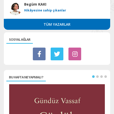
Begüm KAKI
Hikâyesine sahip çıkanlar
TÜM YAZARLAR
SOSYAL AĞLAR
BU HAFTA NE YAPMALI ?