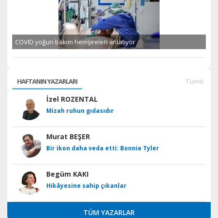
COVID yoğun bakım hemşireleri anlatıyor
HAFTANIN YAZARLARI
Tümü
İzel ROZENTAL
Mizah ruhun gıdasıdır
Murat BEŞER
Bir ikon daha veda etti: Bonnie Tyler
Begüm KAKI
Hikâyesine sahip çıkanlar
TÜM YAZARLAR