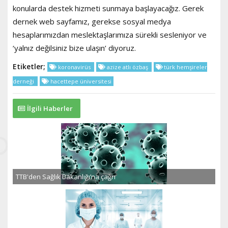
konularda destek hizmeti sunmaya başlayacağız. Gerek
dernek web sayfamız, gerekse sosyal medya
hesaplarımızdan meslektaşlarımıza sürekli sesleniyor ve
‘yalnız değilsiniz bize ulaşın’ diyoruz.
Etiketler;
koronavirüs
azize atlı özbaş
türk hemşireler
derneği
hacettepe üniversitesi
İlgili Haberler
TTB'den Sağlık Bakanlığı’na çağrı