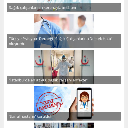
Sağlık çalışanlarının koronayla imtihanı
Türkiye Psikiyatri Derneği “Sağlık Çalışanlarına Destek Hattı”
oluşturdu
“İstanbul’da en az 400 sağlık çalışanı enfekte”
'Sanal hastane' kuruldu!