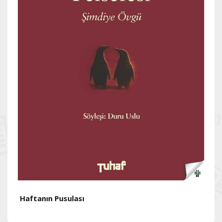
Haftanın Pusulası
H