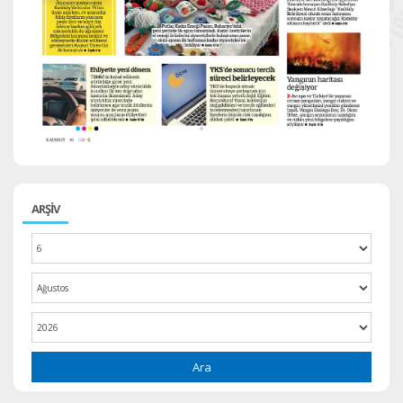
ARŞİV
Ara