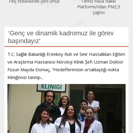
Felç tedavisinde yeni umut
Temiz Hava Hakkı
Platformu’ndan PM2,5
çağrısı
‘Genç ve dinamik kadromuz ile görev
başındayız'
T.C. Sağlık Bakanlığı Erenköy Ruh ve Sinir Hastalıkları Eğitim
ve Araştırma Hastanesi Nöroloji Klinik Şefi Uzman Doktor
Füsun Mayda Domaç, “Hedeflerimizin ortaklaştığı nokta
Kliniğimizi tanıtıp...