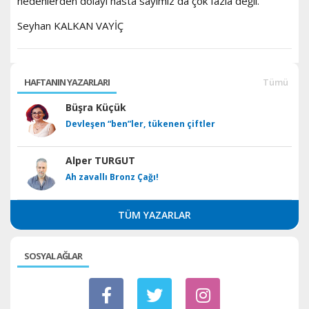
nedenlerden dolayı hasta sayımız da çok fazla değil.”
Seyhan KALKAN VAYİÇ
HAFTANIN YAZARLARI
Tümü
Büşra Küçük
Devleşen “ben”ler, tükenen çiftler
Alper TURGUT
Ah zavallı Bronz Çağı!
TÜM YAZARLAR
SOSYAL AĞLAR