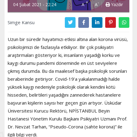
+
-
04 Şubat 2021 - 22:24
A
A
Yazdır
Simge Kansu
Uzun bir süredir hayatımızı etkisi altına alan korona virüsü,
psikolojimizi de fazlasıyla etkiliyor. Bir çok psikiyatri
araştırmaları gösteriyor ki, insanların yaşadığı korku ve
kaygı durumu pandemi döneminde en üst seviyelere
çıkmış durumda. Bu da maalesef başka psikolojik sorunları
beraberinde getiriyor. Covid-19’a yakalanmadığı halde
yüksek kaygı nedeniyle psikolojik olarak kendini kötü
hisseden, belirtileri yaşadığını zannederek hastanelere
başvuran kişilerin sayısı her geçen gün artıyor. Üsküdar
Üniversitesi Kurucu Rektörü, NPİSTANBUL Beyin
Hastanesi Yönetim Kurulu Başkanı Psikiyatri Uzmanı Prof.
Dr. Nevzat Tarhan, “Pseudo-Corona (sahte korona)” ile
ilgili bilgi verdi.