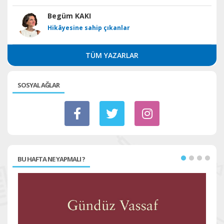
Begüm KAKI
Hikâyesine sahip çıkanlar
TÜM YAZARLAR
SOSYAL AĞLAR
BU HAFTA NE YAPMALI ?