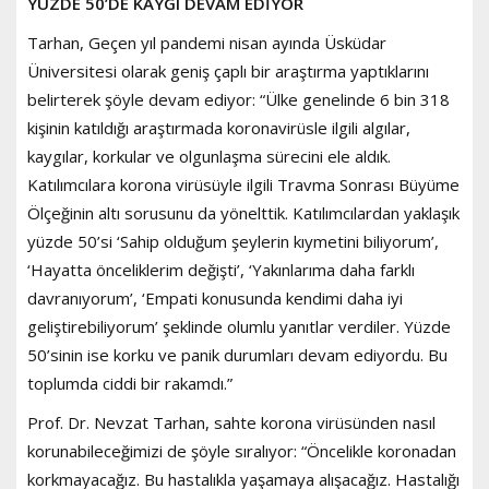
YÜZDE 50’DE KAYGI DEVAM EDİYOR
Tarhan, Geçen yıl pandemi nisan ayında Üsküdar
Üniversitesi olarak geniş çaplı bir araştırma yaptıklarını
belirterek şöyle devam ediyor: “Ülke genelinde 6 bin 318
kişinin katıldığı araştırmada koronavirüsle ilgili algılar,
kaygılar, korkular ve olgunlaşma sürecini ele aldık.
Katılımcılara korona virüsüyle ilgili Travma Sonrası Büyüme
Ölçeğinin altı sorusunu da yönelttik. Katılımcılardan yaklaşık
yüzde 50’si ‘Sahip olduğum şeylerin kıymetini biliyorum’,
‘Hayatta önceliklerim değişti’, ‘Yakınlarıma daha farklı
davranıyorum’, ‘Empati konusunda kendimi daha iyi
geliştirebiliyorum’ şeklinde olumlu yanıtlar verdiler. Yüzde
50’sinin ise korku ve panik durumları devam ediyordu. Bu
toplumda ciddi bir rakamdı.”
Prof. Dr. Nevzat Tarhan, sahte korona virüsünden nasıl
korunabileceğimizi de şöyle sıralıyor: “Öncelikle koronadan
korkmayacağız. Bu hastalıkla yaşamaya alışacağız. Hastalığı