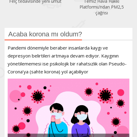
umut
Temiz Hava Hakkı
Sıcaklık arttıkça klimaya 
Platformu’ndan PM2,5
ihtiyaç artıyor
çağrısı
Acaba korona mı oldum?
Pandemi dönemiyle beraber insanlarda kaygı ve
depresyon belirtileri artmaya devam ediyor. Kaygının
yönetilememesi ise psikolojik bir rahatsızlık olan Pseudo-
Corona’ya (sahte korona) yol açabiliyor