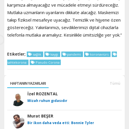
karşımıza almayacağız ve mücadele etmeyi sürdüreceğiz.
Mutlaka uzmanların uyarılarını dikkate alacağız. Maskemizi
takıp fiziksel mesafeye uyacağız. Temizlik ve hijyene özen
göstereceğiz. Yakınlarımızı, sevdiklerimizi dijital cihazlarla
telefonla mutlaka aramalıyız. Kesinlikle ümitsizliğe yer yok.”
Etiketler;
sağlık
kaygı
pandemi
koronaviürs
sahtekorona
Pseudo-Corona
HAFTANIN YAZARLARI
Tümü
İzel ROZENTAL
Mizah ruhun gıdasıdır
Murat BEŞER
Bir ikon daha veda etti: Bonnie Tyler