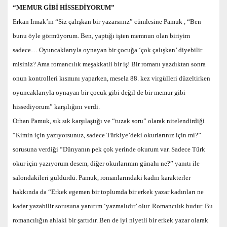
“MEMUR GİBİ HİSSEDİYORUM”
Erkan Irmak’ın “Siz çalışkan bir yazarsınız” cümlesine Pamuk , “Ben
bunu öyle görmüyorum. Ben, yaptığı işten memnun olan biriyim
sadece… Oyuncaklarıyla oynayan bir çocuğa ‘çok çalışkan’ diyebilir
misiniz? Ama romancılık meşakkatli bir iş! Bir romanı yazdıktan sonra
onun kontrolleri kısmını yaparken, mesela 88. kez virgülleri düzeltirken
oyuncaklarıyla oynayan bir çocuk gibi değil de bir memur gibi
hissediyorum” karşılığını verdi.
Orhan Pamuk, sık sık karşılaştığı ve “tuzak soru” olarak nitelendirdiği
“Kimin için yazıyorsunuz, sadece Türkiye’deki okurlarınız için mi?”
sorusuna verdiği “Dünyanın pek çok yerinde okurum var. Sadece Türk
okur için yazıyorum desem, diğer okurlarımın günahı ne?” yanıtı ile
salondakileri güldürdü. Pamuk, romanlarındaki kadın karakterler
hakkında da “Erkek egemen bir toplumda bir erkek yazar kadınları ne
kadar yazabilir sorusuna yanıtım ‘yazmalıdır’ olur. Romancılık budur. Bu
romancılığın ahlaki bir şartıdır. Ben de iyi niyetli bir erkek yazar olarak