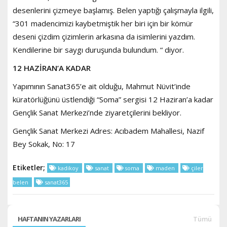
desenlerini çizmeye başlamış. Belen yaptığı çalışmayla ilgili,
“301 madencimizi kaybetmiştik her biri için bir kömür
deseni çizdim çizimlerin arkasına da isimlerini yazdım.
Kendilerine bir saygı duruşunda bulundum. “ diyor.
12 HAZİRAN’A KADAR
Yapımının Sanat365’e ait olduğu, Mahmut Nüvit’inde
küratörlüğünü üstlendiği “Soma” sergisi 12 Haziran’a kadar
Gençlik Sanat Merkezi’nde ziyaretçilerini bekliyor.
Gençlik Sanat Merkezi Adres: Acıbadem Mahallesi, Nazif
Bey Sokak, No: 17
Etiketler;
kadikoy
sanat
soma
maden
çiler
belen
sanat365
HAFTANIN YAZARLARI
Tümü