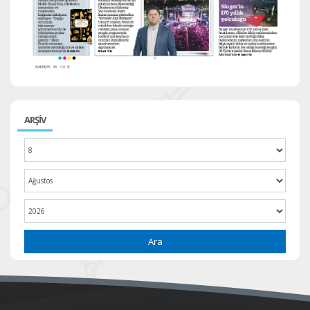
ARŞİV
Ara