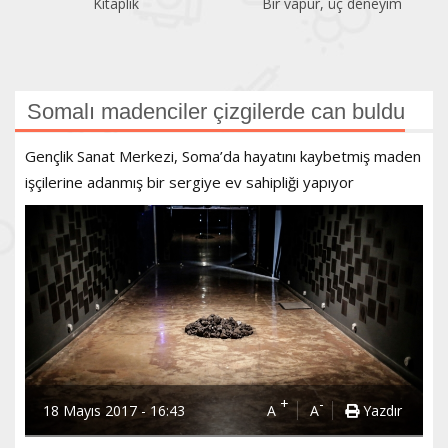
Kitaplık
Bir vapur, üç deneyim
Somalı madenciler çizgilerde can buldu
Gençlik Sanat Merkezi, Soma’da hayatını kaybetmiş maden
işçilerine adanmış bir sergiye ev sahipliği yapıyor
+
-
18 Mayıs 2017 - 16:43
A
A
Yazdır