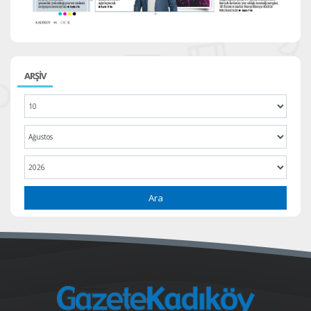
ARŞİV
Ara