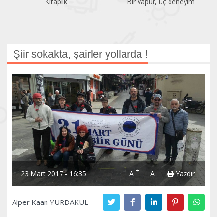
Kitaplık
Bir vapur, üç deneyim
Şiir sokakta, şairler yollarda !
+
-
23 Mart 2017 - 16:35
A
A
Yazdır
Alper Kaan YURDAKUL