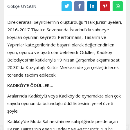
Gökçe UYGUN
Direklerarası Seyircileri’nin oluşturduğu “Halk Jürisi” üyeleri,
2016-2017 Tiyatro Sezonunda İstanbul’da sahneye
koyulan oyunları seyretti. Performans, Tasarım ve
Yapımlar kategorilerinde başarılı olarak değerlendirilen
oyun, oyuncu ve tiyatrolar belirlendi. Ödüller, Kadıköy
Belediyesi’nin katkılarıyla 19 Nisan Çarşamba akşamı saat
20.30’da Kozyatağı Kültür Merkezinde gerçekleştirilecek
törende takdim edilecek.
KADIKÖY’E ÖDÜLLER…
Aralarında Kadıköylü veya Kadıköy’de oynamakta olan çok
sayıda oyunun da bulunduğu ödül listesinin yerel özeti
şöyle;
Kadıköy’de Moda Sahnesi’nin ev sahipliğinde perde açan
Kazan Dairesi’nin eseri ‘Hedwig ve Angry Inch’, ‘En İyi