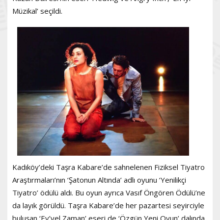
Müzikal’ seçildi.
Kadıköy’deki Taşra Kabare’de sahnelenen Fiziksel Tiyatro
Araştırmaları’nın ‘Şatonun Altında’ adlı oyunu ‘Yenilikçi
Tiyatro’ ödülü aldı. Bu oyun ayrıca Vasıf Öngören Ödülü’ne
da layık görüldü. Taşra Kabare’de her pazartesi seyirciyle
buluşan ‘Ev’vel Zaman’ eseri de ‘Özgün Yeni Oyun’ dalında