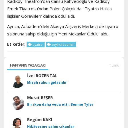
Kadıköy Theatron’dan Cansu Kahvecioğlu ve Kadıköy
Emek Tiyatrosu’ndan Polen Çokçok da ‘ Tiyatro Halkla
İlişkiler Görevlileri’ dalında ödül aldı.
Ayrıca, Acıbadem’deki Akasya Alışveriş Merkezi de tiyatro
salonuna sahip olduğu için ‘Yeni Mekanlar Ödülü’ aldı.
Etiketler;
tiyatro
seyirci ödülleri
HAFTANIN YAZARLARI
Tümü
İzel ROZENTAL
Mizah ruhun gıdasıdır
Murat BEŞER
Bir ikon daha veda etti: Bonnie Tyler
Begüm KAKI
Hikâyesine sahip çıkanlar