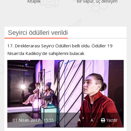
Bir vapur, üç deneyim
Atatürk Kitaplığı
Seyirci ödülleri verildi
17. Direklerarası Seyirci Ödülleri belli oldu. Ödüller 19
Nisan'da Kadıköy'de sahiplerini bulacak
+
-
03 Nisan 2017 - 15:55
A
A
Yazdır