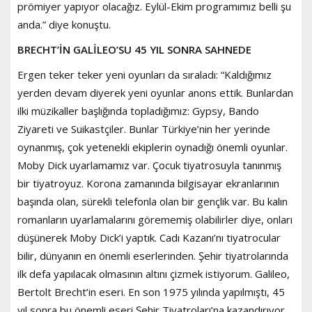
prömiyer yapıyor olacağız. Eylül-Ekim programımız belli şu
anda.” diye konuştu.
BRECHT’İN GALİLEO’SU 45 YIL SONRA SAHNEDE
Ergen teker teker yeni oyunları da sıraladı: “Kaldığımız
yerden devam diyerek yeni oyunlar anons ettik. Bunlardan
ilki müzikaller başlığında topladığımız: Gypsy, Bando
Ziyareti ve Suikastçiler. Bunlar Türkiye’nin her yerinde
oynanmış, çok yetenekli ekiplerin oynadığı önemli oyunlar.
Moby Dick uyarlamamız var. Çocuk tiyatrosuyla tanınmış
bir tiyatroyuz. Korona zamanında bilgisayar ekranlarının
başında olan, sürekli telefonla olan bir gençlik var. Bu kalın
romanların uyarlamalarını görememiş olabilirler diye, onları
düşünerek Moby Dick’i yaptık. Cadı Kazanı’nı tiyatrocular
bilir, dünyanın en önemli eserlerinden. Şehir tiyatrolarında
ilk defa yapılacak olmasının altını çizmek istiyorum. Galileo,
Bertolt Brecht’in eseri. En son 1975 yılında yapılmıştı, 45
yıl sonra bu önemli eseri Şehir Tiyatroları’na kazandırıyor