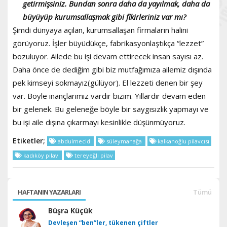
getirmişsiniz. Bundan sonra daha da yayılmak, daha da
büyüyüp kurumsallaşmak gibi fikirleriniz var mı?
Şimdi dünyaya açılan, kurumsallaşan firmaların halini
görüyoruz. İşler büyüdükçe, fabrikasyonlaştıkça “lezzet”
bozuluyor. Ailede bu işi devam ettirecek insan sayısı az.
Daha önce de dediğim gibi biz mutfağımıza ailemiz dışında
pek kimseyi sokmayız(gülüyor). El lezzeti denen bir şey
var. Böyle inançlarımız vardır bizim. Yıllardır devam eden
bir gelenek. Bu geleneğe böyle bir saygısızlık yapmayı ve
bu işi aile dışına çıkarmayı kesinlikle düşünmüyoruz.
Etiketler;
abdulmecid
süleymanağa
kalkanoğlu pilavcısı
kadıköy pilav
tereyeğlı pilav
HAFTANIN YAZARLARI
Tümü
Büşra Küçük
Devleşen “ben”ler, tükenen çiftler