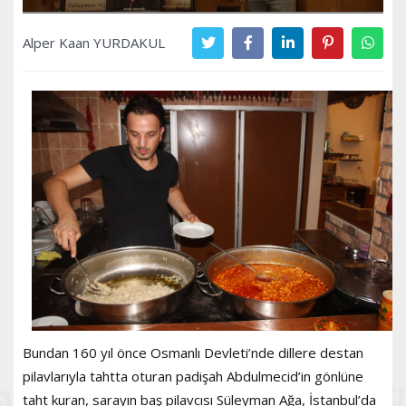
Alper Kaan YURDAKUL
Bundan 160 yıl önce Osmanlı Devleti’nde dillere destan
pilavlarıyla tahtta oturan padişah Abdulmecid’in gönlüne
taht kuran, sarayın baş pilavcısı Süleyman Ağa, İstanbul’da