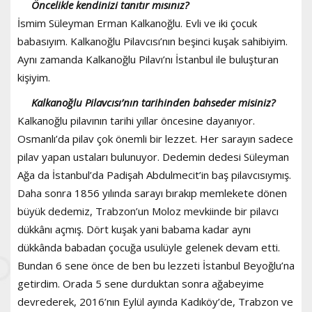
Öncelikle kendinizi tanıtır mısınız?
İsmim Süleyman Erman Kalkanoğlu. Evli ve iki çocuk
babasıyım. Kalkanoğlu Pilavcısı’nın beşinci kuşak sahibiyim.
Aynı zamanda Kalkanoğlu Pilavı’nı İstanbul ile buluşturan
kişiyim.
Kalkanoğlu Pilavcısı’nın tarihinden bahseder misiniz?
Kalkanoğlu pilavının tarihi yıllar öncesine dayanıyor.
Osmanlı’da pilav çok önemli bir lezzet. Her sarayın sadece
pilav yapan ustaları bulunuyor. Dedemin dedesi Süleyman
Ağa da İstanbul’da Padişah Abdulmecit’in baş pilavcısıymış.
Daha sonra 1856 yılında sarayı bırakıp memlekete dönen
büyük dedemiz, Trabzon’un Moloz mevkiinde bir pilavcı
dükkânı açmış. Dört kuşak yani babama kadar aynı
dükkânda babadan çocuğa usulüyle gelenek devam etti.
Bundan 6 sene önce de ben bu lezzeti İstanbul Beyoğlu’na
getirdim. Orada 5 sene durduktan sonra ağabeyime
devrederek, 2016’nın Eylül ayında Kadıköy’de, Trabzon ve