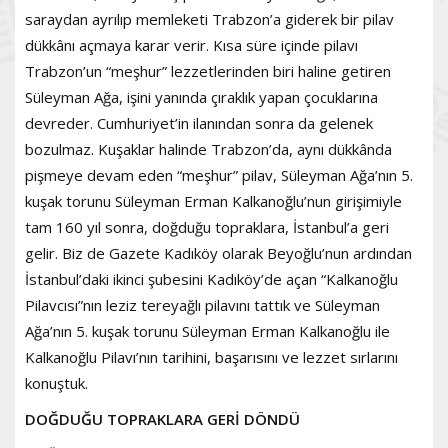
saraydan ayrılıp memleketi Trabzon’a giderek bir pilav
dükkânı açmaya karar verir. Kısa süre içinde pilavı
Trabzon’un “meşhur” lezzetlerinden biri haline getiren
Süleyman Ağa, işini yanında çıraklık yapan çocuklarına
devreder. Cumhuriyet’in ilanından sonra da gelenek
bozulmaz. Kuşaklar halinde Trabzon’da, aynı dükkânda
pişmeye devam eden “meşhur” pilav, Süleyman Ağa’nın 5.
kuşak torunu Süleyman Erman Kalkanoğlu’nun girişimiyle
tam 160 yıl sonra, doğduğu topraklara, İstanbul’a geri
gelir. Biz de Gazete Kadıköy olarak Beyoğlu’nun ardından
İstanbul’daki ikinci şubesini Kadıköy’de açan “Kalkanoğlu
Pilavcısı”nın leziz tereyağlı pilavını tattık ve Süleyman
Ağa’nın 5. kuşak torunu Süleyman Erman Kalkanoğlu ile
Kalkanoğlu Pilavı’nın tarihini, başarısını ve lezzet sırlarını
konuştuk.
DOĞDUĞU TOPRAKLARA GERİ DÖNDÜ