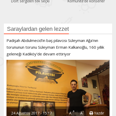
Dört sergiden tek seçki
Komünite’de konserler
Saraylardan gelen lezzet
Padişah Abdulmecid’in baş pilavcısı Süleyman Ağa’nın
torununun torunu Süleyman Erman Kalkanoğlu, 160 yıllık
geleneği Kadıköy’de devam ettiriyor
+
-
24 Ağustos 2017 - 15:17
A
A
Yazdır