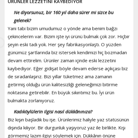
ÜRÜNLER LEZZETİNİ KAYBEDİYOR
Ne diyorsunuz, bir 160 yıl daha sürer mi sizce bu
gelenek?
Yani tabi bizim umudumuz o yönde ama benim bağzı
çekincelerim var. Bizim işte iyi ürünü bulmak çok zor. Hiçbir
şeyin eski tadı yok. Her şey fabrikasyonlaştı. O yüzden
günümüz şartlarında biz istersek kendimizi hiç bozmadan
devam ettirelim. Ürünler zaman içinde eski lezzetini
kaybediyor. Eğer gidişat böyle devam ederse açıkçası biz
de sıradanlaşırız. Bizi yıllar tüketmez ama zamanın
getirmiş olduğu ürün kalitesizliği geleneğimizi bitirme
noktasına getirebilir. En büyük sıkıntımız bu. İyi ürün
bulmakta zorlanıyoruz.
Kadıköylülerin ilgisi nasıl dükkânınıza?
Biz kışın başladık bu işe. Ürünlerimiz haliyle yaz statüsünün
dışında kılıyor. Bir durgunluk yaşıyoruz yaz ile birlikte. Kışı
görmemiz lazım ilgiyi söylemek için. Dükkânın önüne