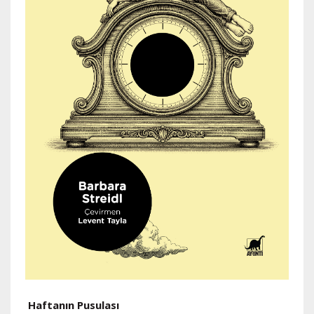
H
Haftanın Pusulası