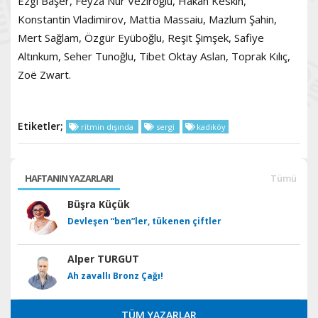
Ezgi Başer, Feyza Nur Veziroğlu, Hakan Keskin,
Konstantin Vladimirov, Mattia Massaiu, Mazlum Şahin,
Mert Sağlam, Özgür Eyüboğlu, Reşit Şimşek, Safiye
Altınkum, Seher Tunoğlu, Tibet Oktay Aslan, Toprak Kılıç,
Zoë Zwart.
Etiketler;
ritmin dışında
sergi
kadıköy
HAFTANIN YAZARLARI
Tümü
Büşra Küçük
Devleşen “ben”ler, tükenen çiftler
Alper TURGUT
Ah zavallı Bronz Çağı!
TÜM YAZARLAR