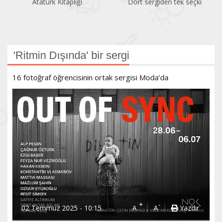
Atatürk Kitaplığı
Dört sergiden tek seçki
'Ritmin Dışında' bir sergi
16 fotoğraf öğrencisinin ortak sergisi Moda’da
+
-
02 Temmuz 2025 - 10:15
A
A
Yazdır