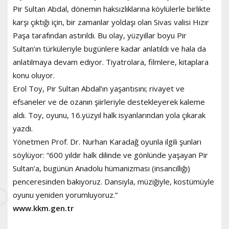
Pir Sultan Abdal, dönemin haksızlıklarına köylülerle birlikte
karşı çıktığı için, bir zamanlar yoldaşı olan Sivas valisi Hızır
Paşa tarafından astırıldı. Bu olay, yüzyıllar boyu Pir
Sultan’ın türküleriyle bugünlere kadar anlatıldı ve hala da
anlatılmaya devam ediyor. Tiyatrolara, filmlere, kitaplara
konu oluyor.
Erol Toy, Pir Sultan Abdal’ın yaşantısını; rivayet ve
efsaneler ve de ozanın şiirleriyle destekleyerek kaleme
aldı. Toy, oyunu, 16.yüzyıl halk isyanlarından yola çıkarak
yazdı.
Yönetmen Prof. Dr. Nurhan Karadağ oyunla ilgili şunları
söylüyor: “600 yıldır halk dilinde ve gönlünde yaşayan Pir
Sultan’a, bugünün Anadolu hümanizması (insancıllığı)
penceresinden bakıyoruz. Dansıyla, müziğiyle, kostümüyle
oyunu yeniden yorumluyoruz.”
www.kkm.gen.tr