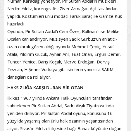
Nurhan Karadağ yönetiyor. Pir Sultan Abdal’ın müzikleri
Nedim Yıldız, koreografisi Ziver Armağan Açıl tarafından
yapıldı. Kostümleri ünlü modacı Faruk Saraç ile Gamze Kuş
hazırladı.
Oyunda, Pir Sultan Abdal’ı Cem Özer, Ballıhan’ı ise Melike
Öcalan canlandırıyor. Müzisyen Sadık Gürbüz’ün anlatıcı-
ozan olarak görev aldığı oyunda Mehmet Çepiç, Yusuf
Atala, Yıldırım Gücük, Ayhan Anıl, Fuat Onan, Ergün Demir,
Tuncer Yenice, Barış Koçak, Merve Erdoğan, Derviş
Tezcan, H.Şener Vurkaya gibi isimlerin yanı sıra SAKM
dansçıları da rol alıyor.
HAKSIZLIĞA KARŞI DURAN BİR OZAN
İlk kez 1967 yılında Ankara Halk Oyuncuları tarafından
sahnelenen Pir Sultan Abdal, Sadri Alışık Tiyatrosu’nda
yeniden diriliyor. Pir Sultan Abdal oyunu, konusunu 16.
yüzyılda yaşamış olan ünlü halk ozanının yaşantısından
alıyor. Sivas’ın Yıldızeli ilçesine bağlı Banaz köyünde doğan