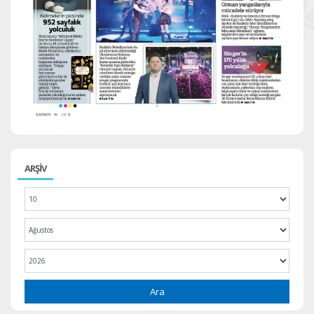
ARŞİV
Ara