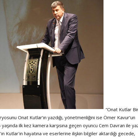
Haftanın Sinevizyonu
Haftanın Pusulası
“Onat Kutlar Bi
ryosunu Onat Kutlar’ın yazdığı, yönetmenliğini ise Ömer Kavur’un
 15 yaşında ilk kez kamera karşısına geçen oyuncu Cem Davran ile ya
 Kutlar'ın hayatına ve eserlerine ilişkin bilgiler aktardığı gecede,