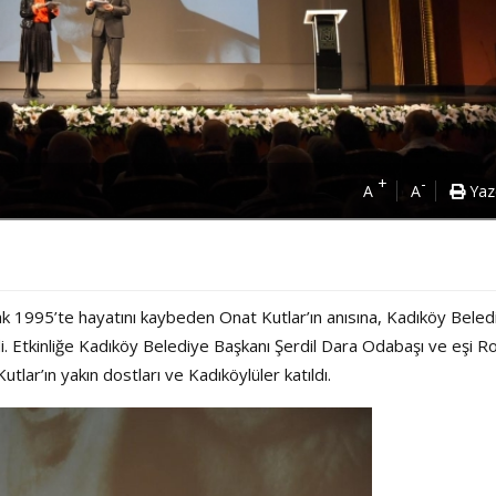
+
-
A
A
Yaz
k 1995’te hayatını kaybeden Onat Kutlar’ın anısına, Kadıköy Beled
Etkinliğe Kadıköy Belediye Başkanı Şerdil Dara Odabaşı ve eşi R
utlar’ın yakın dostları ve Kadıköylüler katıldı.