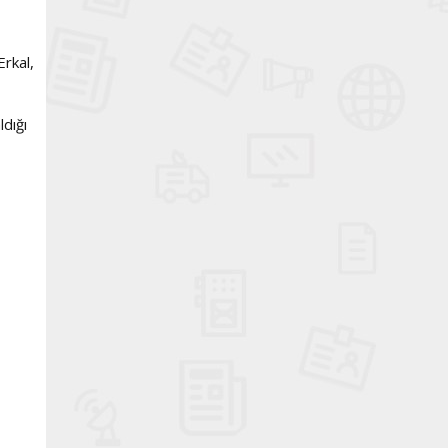
rkal,
dığı