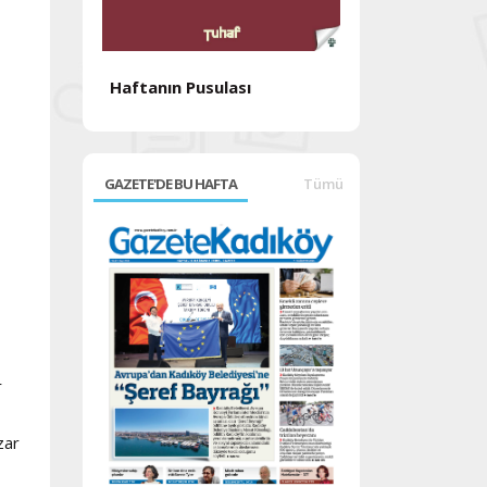
Haftanın Pusulası
Haftanın Pusul
GAZETE'DE BU HAFTA
Tümü
r
zar