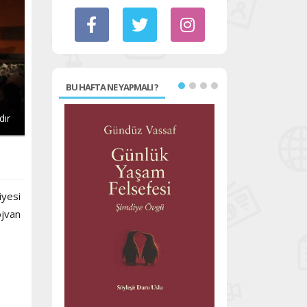
BU HAFTA NE YAPMALI ?
dır
iyesi
ojvan