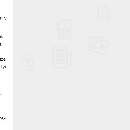
’IN
l,
.
Bize
 diye
r
aşça