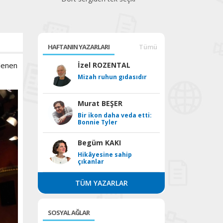
bek
HAFTANIN YAZARLARI
Tümü
nlenen
İzel ROZENTAL
Mizah ruhun gıdasıdır
Murat BEŞER
Bir ikon daha veda etti:
Bonnie Tyler
Begüm KAKI
Hikâyesine sahip
çıkanlar
TÜM YAZARLAR
SOSYAL AĞLAR