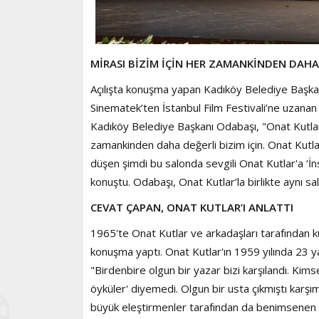
MİRASI BİZİM İÇİN HER ZAMANKİNDEN DAHA
Açılışta konuşma yapan Kadıköy Belediye Başkanı
Sinematek’ten İstanbul Film Festivali’ne uzanan b
Kadıköy Belediye Başkanı Odabaşı, "Onat Kutlar'ı
zamankinden daha değerli bizim için. Onat Kutlar
düşen şimdi bu salonda sevgili Onat Kutlar'a ‘İnsa
konuştu. Odabaşı, Onat Kutlar’la birlikte aynı 
CEVAT ÇAPAN, ONAT KUTLAR’I ANLATTI
1965'te Onat Kutlar ve arkadaşları tarafından 
konuşma yaptı. Onat Kutlar'ın 1959 yılında 23 yaşı
"Birdenbire olgun bir yazar bizi karşılandı. Kim
öyküler' diyemedi. Olgun bir usta çıkmıştı karş
büyük eleştirmenler tarafından da benimsenen bi