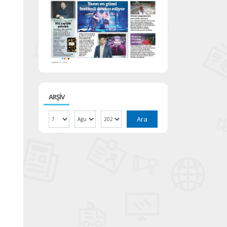
ARŞİV
Ara