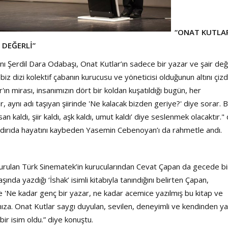
“ONAT KUTLAR
 DEĞERLİ”
 Şerdil Dara Odabaşı, Onat Kutlar’ın sadece bir yazar ve şair deği
iz dizi kolektif çabanın kurucusu ve yöneticisi olduğunun altını çizdi
n mirası, insanımızın dört bir koldan kuşatıldığı bugün, her
, aynı adı taşıyan şiirinde 'Ne kalacak bizden geriye?' diye sorar. 
n kaldı, şiir kaldı, aşk kaldı, umut kaldı’ diye seslenmek olacaktır."
saldırıda hayatını kaybeden Yasemin Cebenoyan’ı da rahmetle andı.
kurulan Türk Sinematek’in kurucularından Cevat Çapan da gecede bi
nda yazdığı ‘İshak’ isimli kitabıyla tanındığını belirten Çapan,
se 'Ne kadar genç bir yazar, ne kadar acemice yazılmış bu kitap ve
ımıza. Onat Kutlar saygı duyulan, sevilen, deneyimli ve kendinden y
r isim oldu.” diye konuştu.