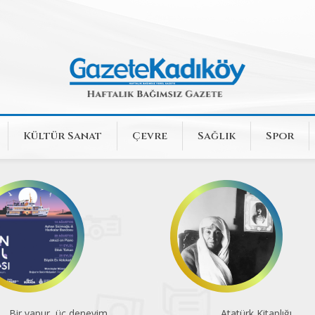
Kültür Sanat
Çevre
Sağlık
Spor
Atatürk Kitaplığı
Dört sergiden tek seçki