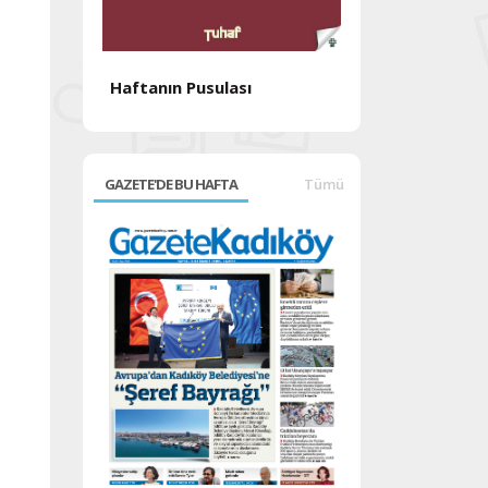
Haftanın Pusulası
Haftanın Pusul
GAZETE'DE BU HAFTA
Tümü