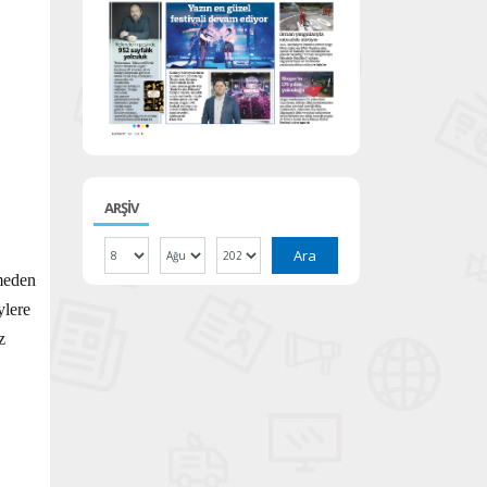
ARŞİV
Ara
lmeden
ylere
z