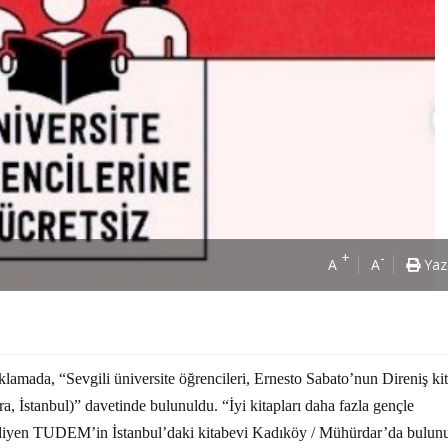
+
-
A
A
Yaz
mada, “Sevgili üniversite öğrencileri, Ernesto Sabato’nun Direniş kit
ra, İstanbul)” davetinde bulunuldu. “İyi kitapları daha fazla gençle
iyen TUDEM’in İstanbul’daki kitabevi Kadıköy / Mühürdar’da bulunu