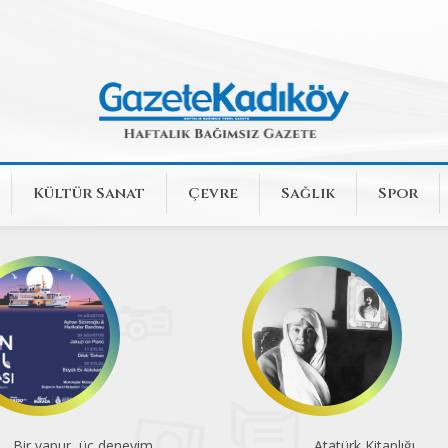
Kültür Sanat
Çevre
Sağlık
Spor
Bir vapur, üç deneyim
Atatürk Kitaplığı