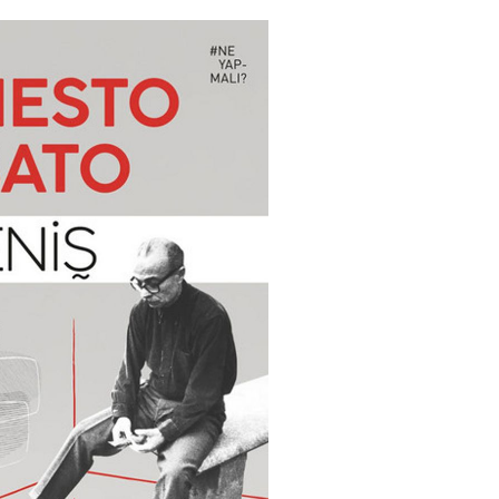
Haftanın Sinevizyonu
Haftanın Pusulası