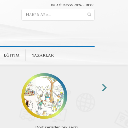
08 Ağustos 2026 - 18:06
Eğitim
Yazarlar
Dört sergiden tek seçki
Komün