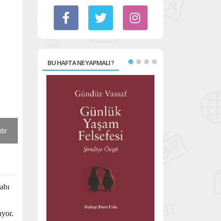
BU HAFTA NE YAPMALI ?
dır
abı
yor.