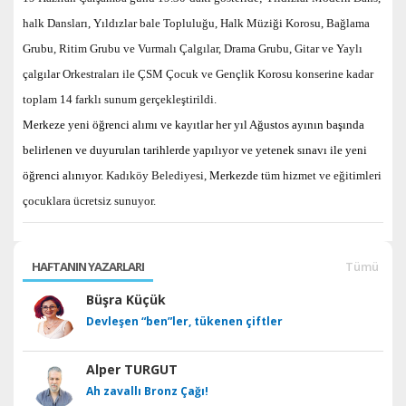
halk Dansları, Yıldızlar bale Topluluğu, Halk Müziği Korosu, Bağlama
Grubu, Ritim Grubu ve Vurmalı Çalgılar, Drama Grubu, Gitar ve Yaylı
çalgılar Orkestraları ile ÇSM Çocuk ve Gençlik Korosu konserine kadar
toplam 14 farklı sunum gerçekleştirildi.
Merkeze yeni öğrenci alımı ve kayıtlar her yıl Ağustos ayının başında
belirlenen ve duyurulan tarihlerde yapılıyor ve yetenek sınavı ile yeni
öğrenci alınıyor.
Kadıköy Belediyesi,
Merkezde t
üm hizmet ve eğitimleri
çocuklara ücretsiz sunuyor.
HAFTANIN YAZARLARI
Tümü
Büşra Küçük
Devleşen “ben”ler, tükenen çiftler
Alper TURGUT
Ah zavallı Bronz Çağı!