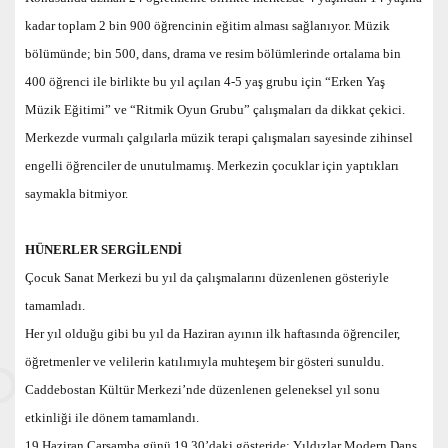
kadar toplam 2 bin 900 öğrencinin eğitim alması sağlanıyor. Müzik
bölümünde; bin 500, dans, drama ve resim bölümlerinde ortalama bin
400 öğrenci ile birlikte bu yıl açılan 4-5 yaş grubu için “Erken Yaş
Müzik Eğitimi” ve “Ritmik Oyun Grubu” çalışmaları da dikkat çekici.
Merkezde vurmalı çalgılarla müzik terapi çalışmaları sayesinde zihinsel
engelli öğrenciler de unutulmamış. Merkezin çocuklar için yaptıkları
saymakla bitmiyor.
HÜNERLER SERGİLENDİ
Çocuk Sanat Merkezi bu yıl da çalışmalarını düzenlenen gösteriyle
tamamladı.
Her yıl olduğu gibi bu yıl da Haziran ayının ilk haftasında öğrenciler,
öğretmenler ve velilerin katılımıyla muhteşem bir gösteri sunuldu.
Caddebostan Kültür Merkezi’nde düzenlenen geleneksel yıl sonu
etkinliği ile dönem tamamlandı.
19 Haziran Çarşamba günü 19.30’daki gösteride; Yıldızlar Modern Dans,