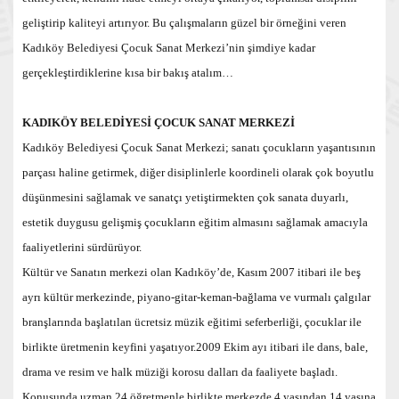
geliştirip kaliteyi artırıyor. Bu çalışmaların güzel bir örneğini veren
Kadıköy Belediyesi Çocuk Sanat Merkezi’nin şimdiye kadar
gerçekleştirdiklerine kısa bir bakış atalım…
KADIKÖY BELEDİYESİ ÇOCUK SANAT MERKEZİ
Kadıköy Belediyesi Çocuk Sanat Merkezi; sanatı çocukların yaşantısının
parçası haline getirmek, diğer disiplinlerle koordineli olarak çok boyutlu
düşünmesini sağlamak ve sanatçı yetiştirmekten çok sanata duyarlı,
estetik duygusu gelişmiş çocukların eğitim almasını sağlamak amacıyla
faaliyetlerini sürdürüyor.
Kültür ve Sanatın merkezi olan Kadıköy’de, Kasım 2007 itibari ile beş
ayrı kültür merkezinde, piyano-gitar-keman-bağlama ve vurmalı çalgılar
branşlarında başlatılan ücretsiz müzik eğitimi seferberliği, çocuklar ile
birlikte üretmenin keyfini yaşatıyor.2009 Ekim ayı itibari ile dans, bale,
drama ve resim ve halk müziği korosu dalları da faaliyete başladı.
Konusunda uzman 24 öğretmenle birlikte merkezde 4 yaşından 14 yaşına