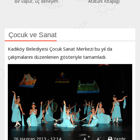
Bir vapur, üç deneyim
Atatürk Kitaplığı
Çocuk ve Sanat
Kadıköy Belediyesi Çocuk Sanat Merkezi bu yıl da
çalışmalarını düzenlenen gösteriyle tamamladı.
+
-
26 Haziran 2013 - 12:14
A
A
Yazdır