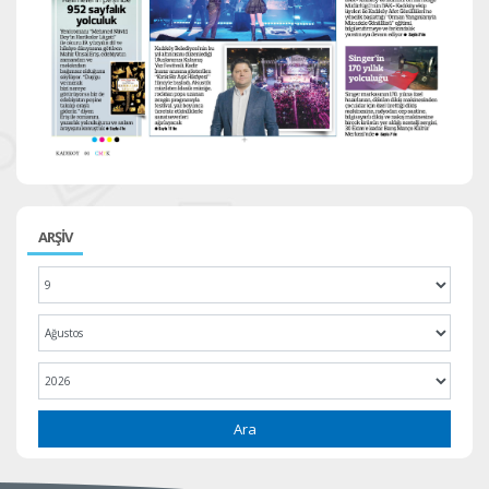
ARŞİV
Ara