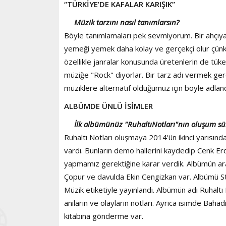
“TÜRKİYE’DE KAFALAR KARIŞIK”
Müzik tarzını nasıl tanımlarsın?
Böyle tanımlamaları pek sevmiyorum. Bir ahçıya 
yemeği yemek daha kolay ve gerçekçi olur çünkü
özellikle janralar konusunda üretenlerin de tüket
müziğe "Rock" diyorlar. Bir tarz adı vermek ge
müziklere alternatif olduğumuz için böyle adland
ALBÜMDE ÜNLÜ İSİMLER
İlk albümünüz "RuhaltıNotları"nın oluşum sü
Ruhaltı Notları oluşmaya 2014'ün ikinci yarısın
vardı. Bunların demo hallerini kaydedip Cenk 
yapmamız gerektiğine karar verdik. Albümün aran
Çopur ve davulda Ekin Cengizkan var. Albümü 
Müzik etiketiyle yayınlandı. Albümün adı Ruhalt
anıların ve olayların notları. Ayrıca isimde Baha
kitabına gönderme var.