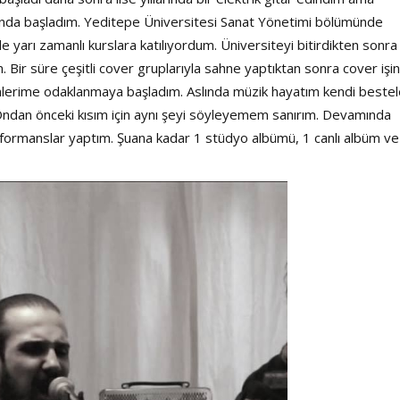
Şarkısı
arında başladım. Yeditepe Üniversitesi Sanat Yönetimi bölümünde
arı zamanlı kurslara katılıyordum. Üniversiteyi bitirdikten sonra
 Bir süre çeşitli cover gruplarıyla sahne yaptıktan sonra cover işin
mlerime odaklanmaya başladım. Aslında müzik hayatım kendi bestel
Ondan önceki kısım için aynı şeyi söyleyemem sanırım. Devamında
erformanslar yaptım. Şuana kadar 1 stüdyo albümü, 1 canlı albüm ve