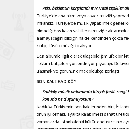
Peki, beklentin karşılandı mı? Nasıl tepkiler a
Türkiye’de ana akım veya cover müziği yapmadığı
imkânsız. Türkiye’de müzik yapabilmek genellikle
olmadığı boş kalan vakitlerini müziğe aktarmak 
alamayacağını bildiğin halde kendinden çokça 
kırılıp, küsüp müziği bırakıyor.
Ben albümle ilgili olarak ulaşabildiğim ufak bir 
reklam bütçeleri yönlendiriyor piyasayı. Dolayısıy
ulaşmak ve görünür olmak oldukça zorlaştı.
SON KALE KADIKÖY
Kadıköy müzik anlamında birçok farklı rengi 
konuda ne düşünüyorsun?
Kadıköy Türkiyenin son kalelerinden biri, İstanb
onun iyi olması, ayakta kalabilmesi sanat üretic
zamanlarda İstanbuldaki kültür endüstrisinin aya