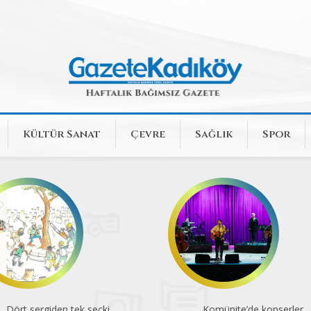
Kültür Sanat
Çevre
Sağlık
Spor
Komünite’de konserler
Animasyon sevenlerin heyec