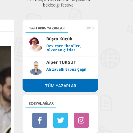
molası
HAFTANIN YAZARLARI
Tümü
Büşra Küçük
Devleşen “ben”ler,
tükenen çiftler
Alper TURGUT
Ah zavallı Bronz Çağı!
TÜM YAZARLAR
SOSYAL AĞLAR