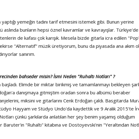
yaptığı yemeğin tadını tarif etmesini istemek gibi. Bunun yerine
 aslında bunların hepsi öznel kavramlar ve kavrayışlar. Türkiye'de
enlerin de kafası çok karışık. Mesela bizde gitarla icra edilen "Pop
rekirse "Alternatif" müzik üretiyorum, bunu da piyasada ana akım o
ırıyorlar sanırım.
recinden bahseder misin? İsmi Neden "Ruhaltı Notları" ?
da başladı. Elimde bir miktar birikmiş ve tamamlanmayı bekleyen şar
Erdoğan'a danışmaya gitmiştim oradan sonra bu albümü beraber
jelerini, miksini ve gitarlarını Cenk Erdoğan çaldı. Basgitarda Mur
Stüdyo Hayyam ve Stüdyo Undo'da kaydettik ve 9 Aralık 2015'te İ
ı Notları çünkü şarkılarda anlatılan her şey benim yaşamış olduğum
dır Baruter'in "Ruhaltı" kitabına ve Dostoyevski'nin "Yeraltından Not