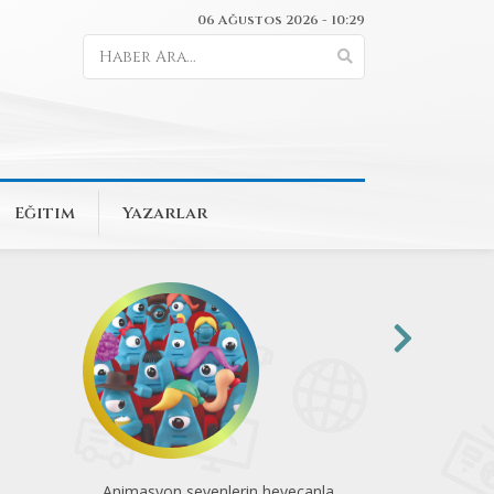
06 Ağustos 2026 - 10:29
Eğitim
Yazarlar
anla
Sinematek ve Mubi’den yaza film
Karanlıktan