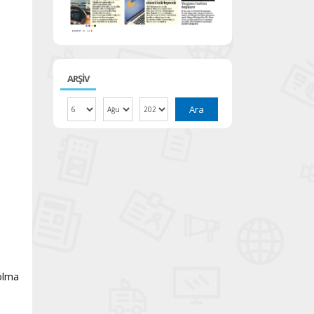
ARŞİV
Ara
olma