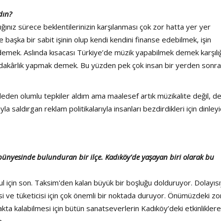
ldın?
nız sürece beklentilerinizin karşılanması çok zor hatta yer yer
 başka bir sabit işinin olup kendi kendini finanse edebilmek, işin
demek. Aslında kısacası Türkiye’de müzik yapabilmek demek karşılığ
fedakârlık yapmak demek. Bu yüzden pek çok insan bir yerden sonra
kitleden olumlu tepkiler aldım ama maalesef artık müzikalite değil, d
la saldırgan reklam politikalarıyla insanları bezdirdikleri için dinleyi
bünyesinde bulunduran bir ilçe. Kadıköy'de yaşayan biri olarak bu
ul için son. Taksim'den kalan büyük bir boşluğu dolduruyor. Dolayısı
isi ve tüketicisi için çok önemli bir noktada duruyor. Önümüzdeki zo
kta kalabilmesi için bütün sanatseverlerin Kadıköy’deki etkinliklere