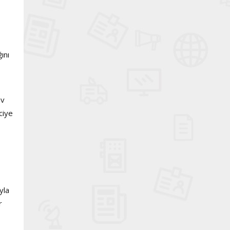
ını
ev
ciye
yla
r