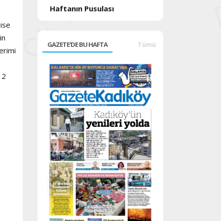
Haftanın Pusulası
 ise
in
GAZETE'DE BU HAFTA
Tümü
erimi
 2