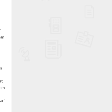
"
lan
kı
at
rem
lar"