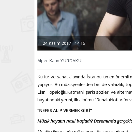
24 Kasım 2017 - 14:16
Alper Kaan YURDAKUL
Kültür ve sanat alanında İstanbul’un en önemli 
yapıyor. Bu müzisyenlerden biri de yalnızlık, topl
Ekin Topaloğlu.Katmanlı şarkı sözleri ve alternat
hayatındaki yerini, ilk albümü “RuhaltıNotları”nı
“NEFES ALIP VERMEK GİBİ”
Müzik hayatın nasıl başladı? Devamında gerçekle
Müziğe ilgim çoğu müzisyen gibi çocukluğumda ba