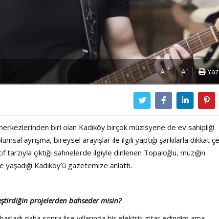
+
-
A
A
Yaz
merkezlerinden biri olan Kadıköy birçok müzisyene de ev sahipliği
umsal ayrışma, bireysel arayışlar ile ilgili yaptığı şarkılarla dikkat ç
if tarzıyla çıktığı sahnelerde ilgiyle dinlenen Topaloğlu, müziğin
 ve yaşadığı Kadıköy’ü gazetemize anlattı.
ştirdiğin projelerden bahseder misin?
Power Ballad / Ha
Haftanın Pusulası
şladı daha sonra lise yıllarında bir elektrik gitar edindim ama