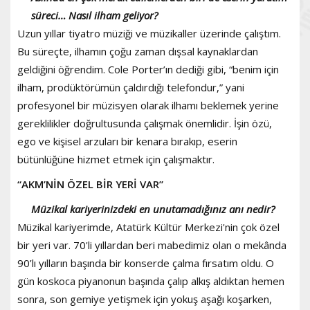
süreci… Nasıl ilham geliyor?
Uzun yıllar tiyatro müziği ve müzikaller üzerinde çalıştım.
Bu süreçte, ilhamın çoğu zaman dışsal kaynaklardan
geldiğini öğrendim. Cole Porter’ın dediği gibi, “benim için
ilham, prodüktörümün çaldırdığı telefondur,” yani
profesyonel bir müzisyen olarak ilhamı beklemek yerine
gereklilikler doğrultusunda çalışmak önemlidir. İşin özü,
ego ve kişisel arzuları bir kenara bırakıp, eserin
bütünlüğüne hizmet etmek için çalışmaktır.
“AKM’NİN ÖZEL BİR YERİ VAR”
Müzikal kariyerinizdeki en unutamadığınız anı nedir?
Müzikal kariyerimde, Atatürk Kültür Merkezi'nin çok özel
bir yeri var. 70'li yıllardan beri mabedimiz olan o mekânda
90’lı yılların başında bir konserde çalma fırsatım oldu. O
gün koskoca piyanonun başında çalıp alkış aldıktan hemen
sonra, son gemiye yetişmek için yokuş aşağı koşarken,