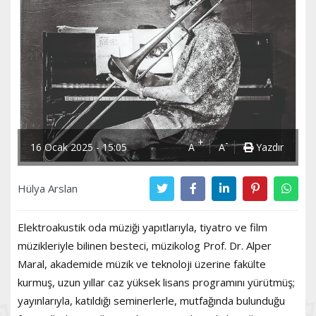
+
-
16 Ocak 2025 - 15:05
A
A
Yazdır
Hülya Arslan
Elektroakustik oda müziği yapıtlarıyla, tiyatro ve film
müzikleriyle bilinen besteci, müzikolog Prof. Dr. Alper
Maral, akademide müzik ve teknoloji üzerine fakülte
kurmuş, uzun yıllar caz yüksek lisans programını yürütmüş;
yayınlarıyla, katıldığı seminerlerle, mutfağında bulunduğu