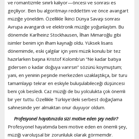
ve romantizmle sınırlı kalıyor—öncesi ve sonrası es
geçiliyor. Ben bu algoritmayı reddettim ve önce avangart
müziğe yöneldim. Özellikle İkinci Dünya Savaşı sonrası
Avrupa avangardı ve elektronik müziğe yoğunlaştım. Bu
dönemde Karlheinz Stockhausen, İlhan Mimaroğlu gibi
isimler benim için ilham kaynağı oldu. Yüksek lisans
dönemimde, eski çalgılar için yeni müzik konulu bir tez
hazırlarken başına Kristof Kolomb'un “Ne kadar batıya
gidersen o kadar doğuya varırsın” sözünü koymuştum;
yani, en yeninin peşinde merkezden uzaklaştıkça, bir turu
tamamlayıp tekrar en eskiyle buluşulabileceği düşüncesi
beni çok besledi. Caz müziği de bu yolculukta çok önemli
bir yer tuttu. Özellikle Türkiye'deki serbest doğaçlama
sahnesinde yer almaktan onur duyuyor oldum.
Profesyonel hayatınızda sizi motive eden şey nedir?
Profesyonel hayatımda beni motive eden en önemli şey,
müziği varoluşsal bir zorunluluk olarak görmemdir.