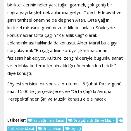
birlikteliklerinin neler yarattığını görmek, çok geniş bir
coğrafyayı keşfetmek anlamına geliyor.” dedi. Edebiyat ve
şiirin tarihsel önemine de değinen Altan, Orta Çağ'ın
kültürel mirasının günümüze etkilerini anlattı. Söyleşide
konuşmacılar Orta Çağ’ın “Karanlık Çağ” olarak
adlandırılması hakkında da konuştu. Alper Maral bu algıyı
sorgulayarak “Bu çağ adının kötüye çıkarılmasından
fazlasını hak ediyor. Kültürel zenginlikleriyle bugünkü sanat
ve edebiyatın temellerinin atıldığı dönemlerden biridir.”
diye konuştu.
Söyleşi serisinin bir sonraki oturumu 16 Şubat Pazar günü
saat 15.00’te gerçekleşecek ve “Orta Çağ’da Avrupa
Perspektifinden Şiir ve Müzik” konusu ele alınacak.
Etiketler;
Yeldeğirmeni Sanat
Ortaçağlarda Şiir ve Müzik
Prof. Alper Maral
Erhan Altan
söyleşi