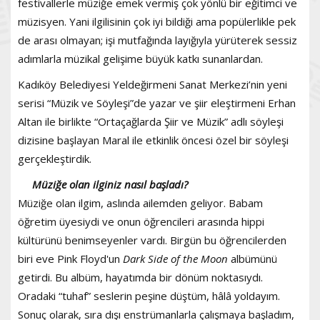
festivallerle müziğe emek vermiş çok yönlü bir eğitimci ve
müzisyen. Yani ilgilisinin çok iyi bildiği ama popülerlikle pek
de arası olmayan; işi mutfağında layığıyla yürüterek sessiz
adımlarla müzikal gelişime büyük katkı sunanlardan.
Kadıköy Belediyesi Yeldeğirmeni Sanat Merkezi’nin yeni
serisi “Müzik ve Söyleşi”de yazar ve şiir eleştirmeni Erhan
Altan ile birlikte “Ortaçağlarda Şiir ve Müzik” adlı söyleşi
dizisine başlayan Maral ile etkinlik öncesi özel bir söyleşi
gerçekleştirdik.
Müziğe olan ilginiz nasıl başladı?
Müziğe olan ilgim, aslında ailemden geliyor. Babam
öğretim üyesiydi ve onun öğrencileri arasında hippi
kültürünü benimseyenler vardı. Birgün bu öğrencilerden
biri eve Pink Floyd'un
Dark Side of the Moon
albümünü
getirdi. Bu albüm, hayatımda bir dönüm noktasıydı.
Oradaki “tuhaf” seslerin peşine düştüm, hâlâ yoldayım.
Sonuç olarak, sıra dışı enstrümanlarla çalışmaya başladım,