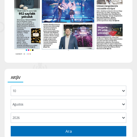
ARŞİV
Ara